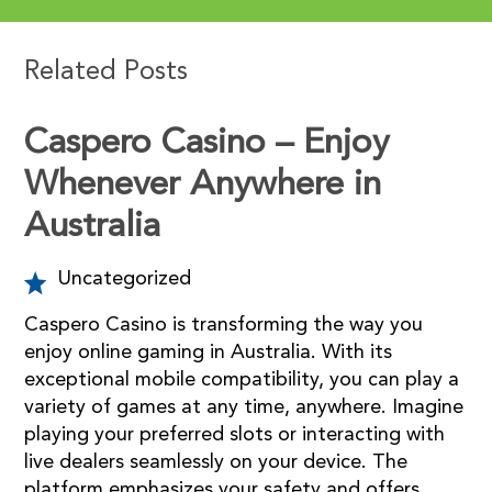
Related Posts
Caspero Casino – Enjoy
Whenever Anywhere in
Australia
Uncategorized
Caspero Casino is transforming the way you
enjoy online gaming in Australia. With its
exceptional mobile compatibility, you can play a
variety of games at any time, anywhere. Imagine
playing your preferred slots or interacting with
live dealers seamlessly on your device. The
platform emphasizes your safety and offers