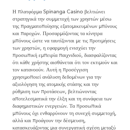
Η πλατφόρμα Spinanga Casino βελτιώνει
στρατηγικά την συμμετοχή των χρηστών μέσω
της πραγματοποίησης εξατομικευμένων μπόνους
και παροχών. Προσαρμόζοντας τα κίνητρα
μπόνους ώστε να ταυτίζονται με τις προτιμήσεις
των χρηστών, η εφαρμογή ενισχύει την
προσωπική εμπειρία παιχνιδιού, διασφαλίζοντας
ότι κάθε χρήστης αισθάνεται ότι τον εκτιμούν και
τον κατανοούν. Αυτή η προσέγγιση
χρησιμοποιεί ανάλυση δεδομένων για την
αξιολόγηση της ατομικής στάσης και την
ρύθμιση των προτάσεων, βελτιώνοντας
αποτελεσματικά την έλξη και τη συνάφεια των
διαφημιστικών ενεργειών. Τα προσωπικά
μπόνους όχι ενθαρρύνουν τη συνεχή συμμετοχή,
αλλά και προάγουν την δέσμευση,
κατασκευάζοντας μια συνεργατική σχέση μεταξύ