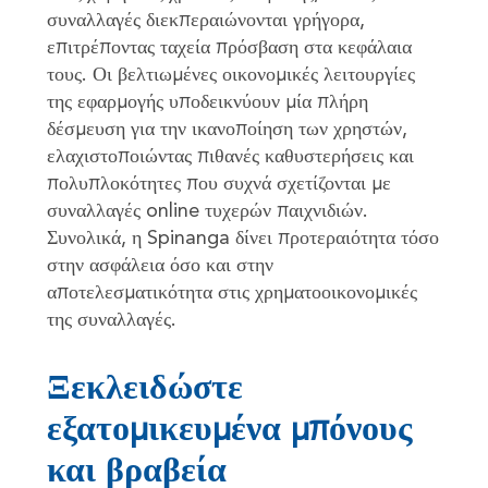
συναλλαγές διεκπεραιώνονται γρήγορα,
επιτρέποντας ταχεία πρόσβαση στα κεφάλαια
τους. Οι βελτιωμένες οικονομικές λειτουργίες
της εφαρμογής υποδεικνύουν μία πλήρη
δέσμευση για την ικανοποίηση των χρηστών,
ελαχιστοποιώντας πιθανές καθυστερήσεις και
πολυπλοκότητες που συχνά σχετίζονται με
συναλλαγές online τυχερών παιχνιδιών.
Συνολικά, η Spinanga δίνει προτεραιότητα τόσο
στην ασφάλεια όσο και στην
αποτελεσματικότητα στις χρηματοοικονομικές
της συναλλαγές.
Ξεκλειδώστε
εξατομικευμένα μπόνους
και βραβεία