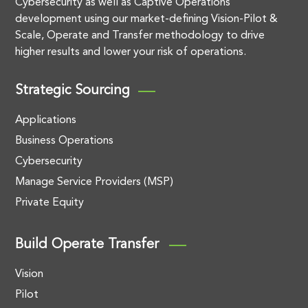
Cybersecurity as well as Captive Operations
development using our market-defining Vision-Pilot &
Scale, Operate and Transfer methodology to drive
higher results and lower your risk of operations.
Strategic Sourcing
Applications
Business Operations
Cybersecurity
Manage Service Providers (MSP)
Private Equity
Build Operate Transfer
Vision
Pilot