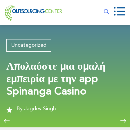
Uncategorized
Απολαύστε μια ομαλή
εμπειρία με την app
Spinanga Casino
By Jagdev Singh