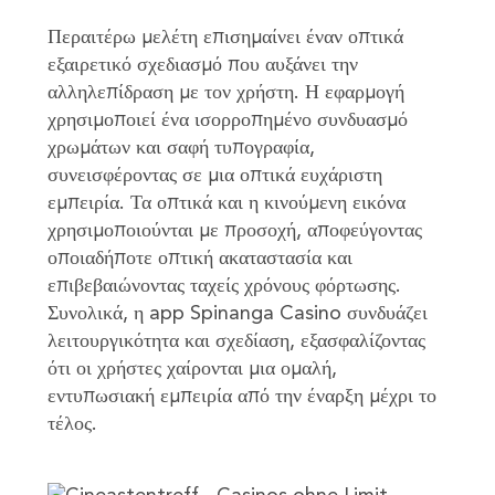
Περαιτέρω μελέτη επισημαίνει έναν οπτικά
εξαιρετικό σχεδιασμό που αυξάνει την
αλληλεπίδραση με τον χρήστη. Η εφαρμογή
χρησιμοποιεί ένα ισορροπημένο συνδυασμό
χρωμάτων και σαφή τυπογραφία,
συνεισφέροντας σε μια οπτικά ευχάριστη
εμπειρία. Τα οπτικά και η κινούμενη εικόνα
χρησιμοποιούνται με προσοχή, αποφεύγοντας
οποιαδήποτε οπτική ακαταστασία και
επιβεβαιώνοντας ταχείς χρόνους φόρτωσης.
Συνολικά, η app Spinanga Casino συνδυάζει
λειτουργικότητα και σχεδίαση, εξασφαλίζοντας
ότι οι χρήστες χαίρονται μια ομαλή,
εντυπωσιακή εμπειρία από την έναρξη μέχρι το
τέλος.