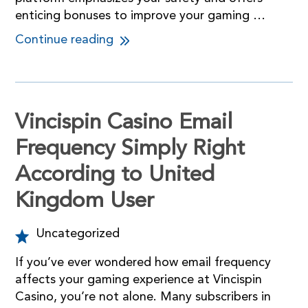
enticing bonuses to improve your gaming …
Continue reading
Vincispin Casino Email
Frequency Simply Right
According to United
Kingdom User
Uncategorized
If you’ve ever wondered how email frequency
affects your gaming experience at Vincispin
Casino, you’re not alone. Many subscribers in