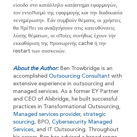
είσοδο στο κατάλληλο κατάστημα εφαρμογών,
τον εντοπισμό της εφαρμογής και την διαδικασία
«ενημέρωση». Εάν συμβούν θέματα, οι χρήστες
θα πρέπει να αναζητήσουν στις κατευθύνσεις
λύσης θέματων, οι οποίες συνήθως έχουν την
εκκαθάριση της προσωρινής cache ή την
restart των συσκευών.
About the Author:
Ben Trowbridge is an
accomplished
Outsourcing Consultant
with
extensive experience in outsourcing and
managed services. As a former EY Partner
and CEO of Alsbridge, he built successful
practices in Transformational Outsourcing,
Managed services provider
,
strategic
sourcing
, BPO,
Cybersecurity Managed
Services
, and IT Outsourcing. Throughout