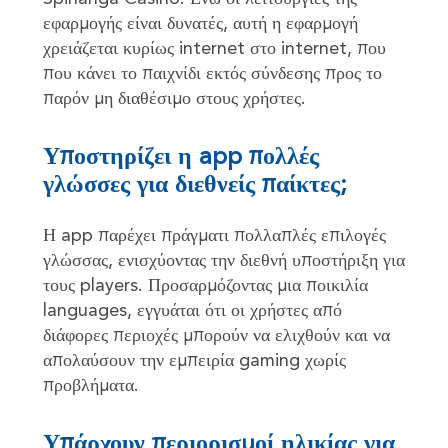
εφαρμογής είναι δυνατές, αυτή η εφαρμογή
χρειάζεται κυρίως internet στο internet, που
που κάνει το παιχνίδι εκτός σύνδεσης προς το
παρόν μη διαθέσιμο στους χρήστες.
Υποστηρίζει η app πολλές
γλώσσες για διεθνείς παίκτες;
Η app παρέχει πράγματι πολλαπλές επιλογές
γλώσσας, ενισχύοντας την διεθνή υποστήριξη για
τους players. Προσαρμόζοντας μια ποικιλία
languages, εγγυάται ότι οι χρήστες από
διάφορες περιοχές μπορούν να ελιχθούν και να
απολαύσουν την εμπειρία gaming χωρίς
προβλήματα.
Υπάρχουν περιορισμοί ηλικίας για