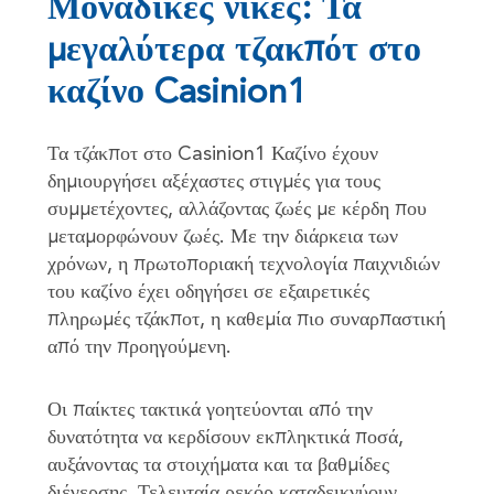
Μοναδικές νίκες: Τα
μεγαλύτερα τζακπότ στο
καζίνο Casinion1
Τα τζάκποτ στο Casinion1 Καζίνο έχουν
δημιουργήσει αξέχαστες στιγμές για τους
συμμετέχοντες, αλλάζοντας ζωές με κέρδη που
μεταμορφώνουν ζωές. Με την διάρκεια των
χρόνων, η πρωτοποριακή τεχνολογία παιχνιδιών
του καζίνο έχει οδηγήσει σε εξαιρετικές
πληρωμές τζάκποτ, η καθεμία πιο συναρπαστική
από την προηγούμενη.
Οι παίκτες τακτικά γοητεύονται από την
δυνατότητα να κερδίσουν εκπληκτικά ποσά,
αυξάνοντας τα στοιχήματα και τα βαθμίδες
διέγερσης. Τελευταία ρεκόρ καταδεικνύουν