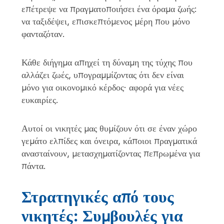
επέτρεψε να πραγματοποιήσει ένα όραμα ζωής:
να ταξιδέψει, επισκεπτόμενος μέρη που μόνο
φανταζόταν.
Κάθε διήγημα απηχεί τη δύναμη της τύχης που
αλλάζει ζωές, υπογραμμίζοντας ότι δεν είναι
μόνο για οικονομικό κέρδος· αφορά για νέες
ευκαιρίες.
Αυτοί οι νικητές μας θυμίζουν ότι σε έναν χώρο
γεμάτο ελπίδες και όνειρα, κάποιοι πραγματικά
ανασταίνουν, μετασχηματίζοντας πεπρωμένα για
πάντα.
Στρατηγικές από τους
νικητές: Συμβουλές για