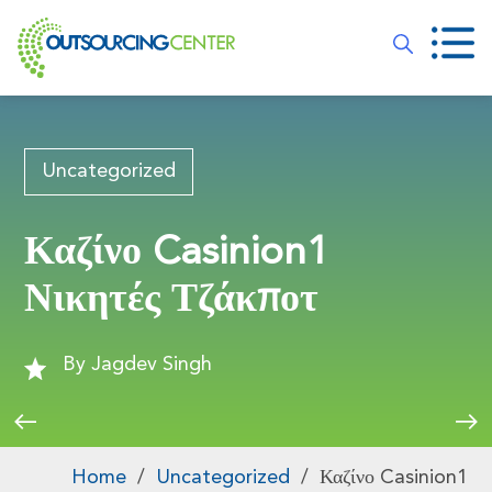
Uncategorized
Καζίνο Casinion1
Νικητές Τζάκποτ
By Jagdev Singh
Home
/
Uncategorized
/
Καζίνο Casinion1