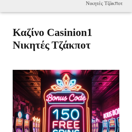
Νικητές Τζάκποτ
Καζίνο Casinion1
Νικητές Τζάκποτ