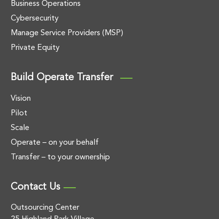
Business Operations
Cybersecurity
Manage Service Providers (MSP)
Private Equity
Build Operate Transfer
Vision
Pilot
Scale
Operate – on your behalf
Transfer – to your ownership
Contact Us
Outsourcing Center