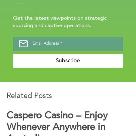
Get the latest viewpoints on strategic
sourcing and captive operations.
Subscribe
Related Posts
Caspero Casino – Enjoy
Whenever Anywhere in