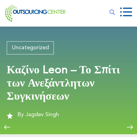
Uncategorized
Καζίνο Leon – Το Σπίτι
των Ανεξάντλητων
Συγκινήσεων
By Jagdev Singh