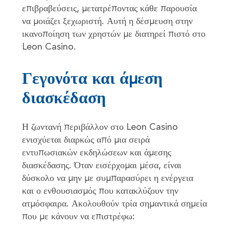
επιβραβεύσεις, μετατρέποντας κάθε παρουσία
να μοιάζει ξεχωριστή. Αυτή η δέσμευση στην
ικανοποίηση των χρηστών με διατηρεί πιστό στο
Leon Casino.
Γεγονότα και άμεση
διασκέδαση
Η ζωντανή περιβάλλον στο Leon Casino
ενισχύεται διαρκώς από μια σειρά
εντυπωσιακών εκδηλώσεων και άμεσης
διασκέδασης. Όταν εισέρχομαι μέσα, είναι
δύσκολο να μην με συμπαρασύρει η ενέργεια
και ο ενθουσιασμός που κατακλύζουν την
ατμόσφαιρα. Ακολουθούν τρία σημαντικά σημεία
που με κάνουν να επιστρέφω: