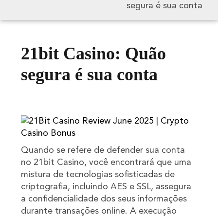
segura é sua conta
21bit Casino: Quão
segura é sua conta
Quando se refere de defender sua conta
no 21bit Casino, você encontrará que uma
mistura de tecnologias sofisticadas de
criptografia, incluindo AES e SSL, assegura
a confidencialidade dos seus informações
durante transações online. A execução