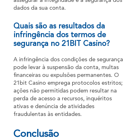
assegurar a integridade e a segurança dos
dados da sua conta.
Quais são as resultados da
infringência dos termos de
segurança no 21BIT Casino?
A infringência dos condições de segurança
pode levar à suspensão da conta, multas
financeiras ou expulsões permanentes. O
21bit Casino emprega protocolos estritos;
ações não permitidas podem resultar na
perda de acesso a recursos, inquéritos
ativas e denúncia de atividades
fraudulentas às entidades.
Conclusão