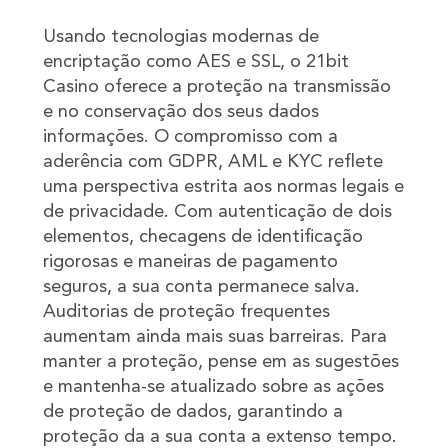
Usando tecnologias modernas de
encriptação como AES e SSL, o 21bit
Casino oferece a proteção na transmissão
e no conservação dos seus dados
informações. O compromisso com a
aderência com GDPR, AML e KYC reflete
uma perspectiva estrita aos normas legais e
de privacidade. Com autenticação de dois
elementos, checagens de identificação
rigorosas e maneiras de pagamento
seguros, a sua conta permanece salva.
Auditorias de proteção frequentes
aumentam ainda mais suas barreiras. Para
manter a proteção, pense em as sugestões
e mantenha-se atualizado sobre as ações
de proteção de dados, garantindo a
proteção da a sua conta a extenso tempo.