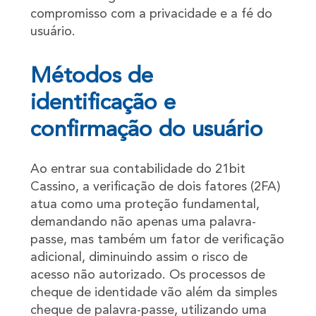
compromisso com a privacidade e a fé do
usuário.
Métodos de
identificação e
confirmação do usuário
Ao entrar sua contabilidade do 21bit
Cassino, a verificação de dois fatores (2FA)
atua como uma proteção fundamental,
demandando não apenas uma palavra-
passe, mas também um fator de verificação
adicional, diminuindo assim o risco de
acesso não autorizado. Os processos de
cheque de identidade vão além da simples
cheque de palavra-passe, utilizando uma