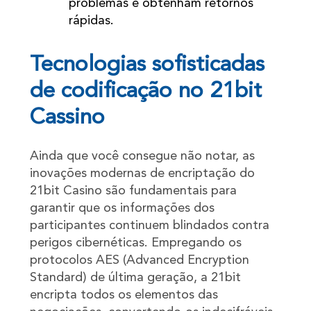
problemas e obtenham retornos
rápidas.
Tecnologias sofisticadas
de codificação no 21bit
Cassino
Ainda que você consegue não notar, as
inovações modernas de encriptação do
21bit Casino são fundamentais para
garantir que os informações dos
participantes continuem blindados contra
perigos cibernéticas. Empregando os
protocolos AES (Advanced Encryption
Standard) de última geração, a 21bit
encripta todos os elementos das