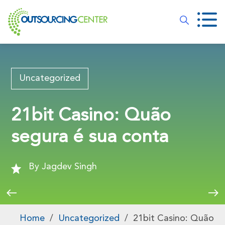
Uncategorized
21bit Casino: Quão
segura é sua conta
By Jagdev Singh
Home
/
Uncategorized
/
21bit Casino: Quão