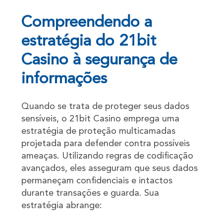
Compreendendo a
estratégia do 21bit
Casino à segurança de
informações
Quando se trata de proteger seus dados
sensíveis, o 21bit Casino emprega uma
estratégia de proteção multicamadas
projetada para defender contra possíveis
ameaças. Utilizando regras de codificação
avançados, eles asseguram que seus dados
permaneçam confidenciais e intactos
durante transações e guarda. Sua
estratégia abrange: