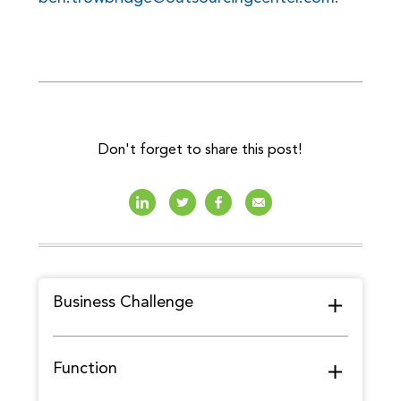
Don't forget to share this post!
Business Challenge
Function