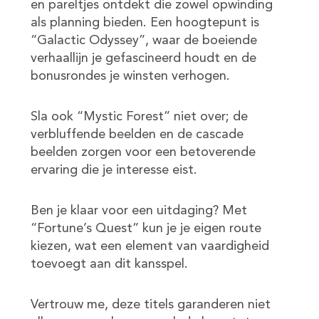
en pareltjes ontdekt die zowel opwinding
als planning bieden. Een hoogtepunt is
“Galactic Odyssey”, waar de boeiende
verhaallijn je gefascineerd houdt en de
bonusrondes je winsten verhogen.
Sla ook “Mystic Forest” niet over; de
verbluffende beelden en de cascade
beelden zorgen voor een betoverende
ervaring die je interesse eist.
Ben je klaar voor een uitdaging? Met
“Fortune’s Quest” kun je je eigen route
kiezen, wat een element van vaardigheid
toevoegt aan dit kansspel.
Vertrouw me, deze titels garanderen niet