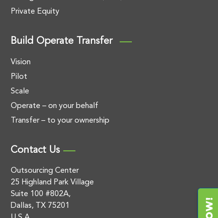
Private Equity
Build Operate Transfer
Vision
Pilot
Scale
Operate – on your behalf
Transfer – to your ownership
Contact Us
Outsourcing Center
25 Highland Park Village
Suite 100 #802A,
Dallas, TX 75201
U.S.A.