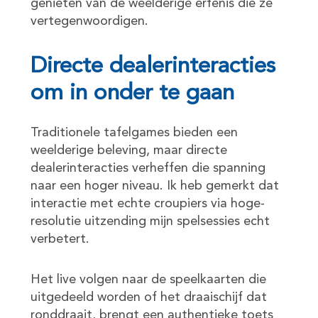
genieten van de weelderige erfenis die ze
vertegenwoordigen.
Directe dealerinteracties
om in onder te gaan
Traditionele tafelgames bieden een
weelderige beleving, maar directe
dealerinteracties verheffen die spanning
naar een hoger niveau. Ik heb gemerkt dat
interactie met echte croupiers via hoge-
resolutie uitzending mijn spelsessies echt
verbetert.
Het live volgen naar de speelkaarten die
uitgedeeld worden of het draaischijf dat
ronddraait, brengt een authentieke toets