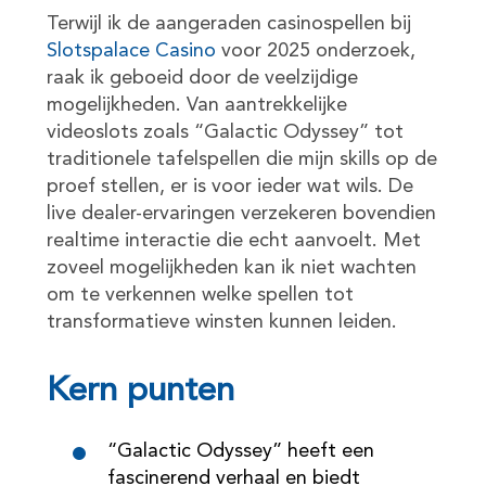
Terwijl ik de aangeraden casinospellen bij
Slotspalace Casino
voor 2025 onderzoek,
raak ik geboeid door de veelzijdige
mogelijkheden. Van aantrekkelijke
videoslots zoals “Galactic Odyssey” tot
traditionele tafelspellen die mijn skills op de
proef stellen, er is voor ieder wat wils. De
live dealer-ervaringen verzekeren bovendien
realtime interactie die echt aanvoelt. Met
zoveel mogelijkheden kan ik niet wachten
om te verkennen welke spellen tot
transformatieve winsten kunnen leiden.
Kern punten
“Galactic Odyssey” heeft een
fascinerend verhaal en biedt