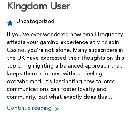
Kingdom User
Uncategorized
If you’ve ever wondered how email frequency
affects your gaming experience at Vincispin
Casino, you’re not alone. Many subscribers in
the UK have expressed their thoughts on this
topic, highlighting a balanced approach that
keeps them informed without feeling
overwhelmed. It’s fascinating how tailored
communications can foster loyalty and
community. But what exactly does this …
Continue reading