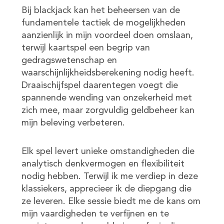
Bij blackjack kan het beheersen van de
fundamentele tactiek de mogelijkheden
aanzienlijk in mijn voordeel doen omslaan,
terwijl kaartspel een begrip van
gedragswetenschap en
waarschijnlijkheidsberekening nodig heeft.
Draaischijfspel daarentegen voegt die
spannende wending van onzekerheid met
zich mee, maar zorgvuldig geldbeheer kan
mijn beleving verbeteren.
Elk spel levert unieke omstandigheden die
analytisch denkvermogen en flexibiliteit
nodig hebben. Terwijl ik me verdiep in deze
klassiekers, apprecieer ik de diepgang die
ze leveren. Elke sessie biedt me de kans om
mijn vaardigheden te verfijnen en te