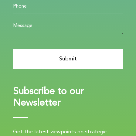
Subscribe to our
Newsletter
Get the latest viewpoints on strategic