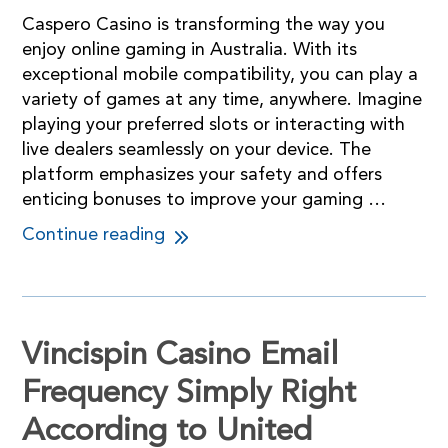
Caspero Casino is transforming the way you
enjoy online gaming in Australia. With its
exceptional mobile compatibility, you can play a
variety of games at any time, anywhere. Imagine
playing your preferred slots or interacting with
live dealers seamlessly on your device. The
platform emphasizes your safety and offers
enticing bonuses to improve your gaming …
Continue reading
Vincispin Casino Email
Frequency Simply Right
According to United