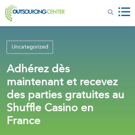
Uncategorized
Adhérez dès
maintenant et recevez
des parties gratuites au
Shuffle Casino en
France