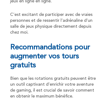
jeux en ligne en ligne.
C’est excitant de participer avec de vraies
personnes et de ressentir l’adrénaline d’un
salle de jeux physique directement depuis
chez moi.
Recommandations pour
augmenter vos tours
gratuits
Bien que les rotations gratuits peuvent être
un outil captivant d’enrichir votre aventure
de gaming, il est crucial de savoir comment
en obtenir le maximum bénéfice.