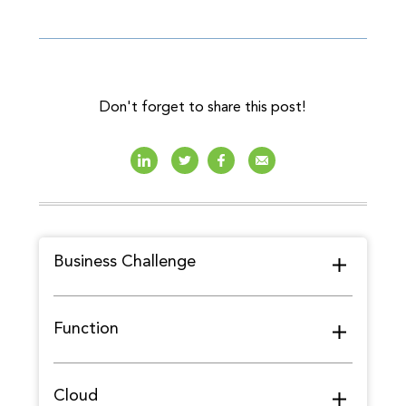
Don't forget to share this post!
Business Challenge
Function
Cloud