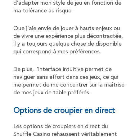
d’adapter mon style de jeu en fonction de
ma tolérance au risque.
Que j’aie envie de jouer à hauts enjeux ou
de vivre une expérience plus décontractée,
il y a toujours quelque chose de disponible
qui correspond à mes préférences.
De plus, l’interface intuitive permet de
naviguer sans effort dans ces jeux, ce qui
me permet de me concentrer sur la maîtrise
de mes jeux de table préférés.
Options de croupier en direct
Les options de croupiers en direct du
Shuffle Casino rehaussent véritablement