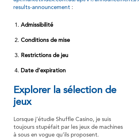
results-announcement
:
Admissibilité
Conditions de mise
Restrictions de jeu
Date d’expiration
Explorer la sélection de
jeux
Lorsque j’étudie Shuffle Casino, je suis
toujours stupéfait par les jeux de machines
à sous en vogue qu’ils proposent.