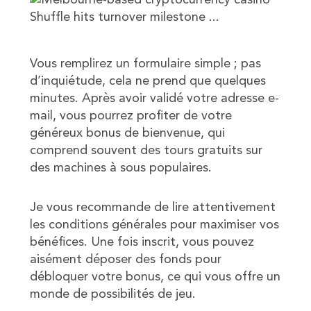
Vous remplirez un formulaire simple ; pas
d’inquiétude, cela ne prend que quelques
minutes. Après avoir validé votre adresse e-
mail, vous pourrez profiter de votre
généreux bonus de bienvenue, qui
comprend souvent des tours gratuits sur
des machines à sous populaires.
Je vous recommande de lire attentivement
les conditions générales pour maximiser vos
bénéfices. Une fois inscrit, vous pouvez
aisément déposer des fonds pour
débloquer votre bonus, ce qui vous offre un
monde de possibilités de jeu.