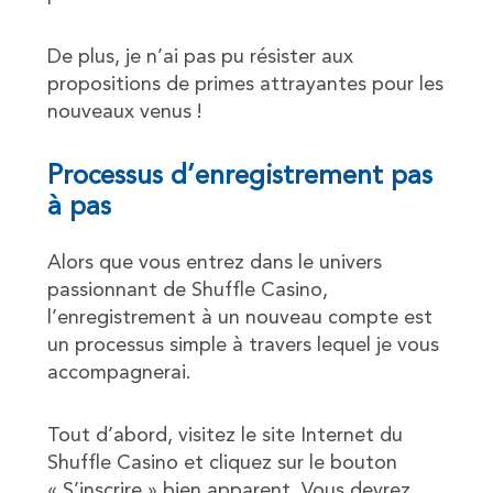
De plus, je n’ai pas pu résister aux
propositions de primes attrayantes pour les
nouveaux venus !
Processus d’enregistrement pas
à pas
Alors que vous entrez dans le univers
passionnant de Shuffle Casino,
l’enregistrement à un nouveau compte est
un processus simple à travers lequel je vous
accompagnerai.
Tout d’abord, visitez le site Internet du
Shuffle Casino et cliquez sur le bouton
« S’inscrire » bien apparent. Vous devrez