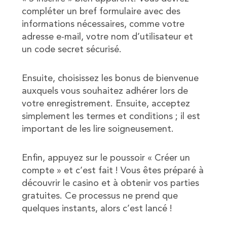
compléter un bref formulaire avec des
informations nécessaires, comme votre
adresse e-mail, votre nom d’utilisateur et
un code secret sécurisé.
Ensuite, choisissez les bonus de bienvenue
auxquels vous souhaitez adhérer lors de
votre enregistrement. Ensuite, acceptez
simplement les termes et conditions ; il est
important de les lire soigneusement.
Enfin, appuyez sur le poussoir « Créer un
compte » et c’est fait ! Vous êtes préparé à
découvrir le casino et à obtenir vos parties
gratuites. Ce processus ne prend que
quelques instants, alors c’est lancé !