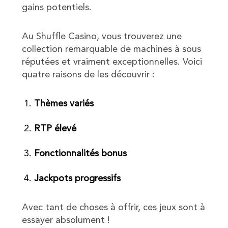
gains potentiels.
Au Shuffle Casino, vous trouverez une
collection remarquable de machines à sous
réputées et vraiment exceptionnelles. Voici
quatre raisons de les découvrir :
Thèmes variés
RTP élevé
Fonctionnalités bonus
Jackpots progressifs
Avec tant de choses à offrir, ces jeux sont à
essayer absolument !