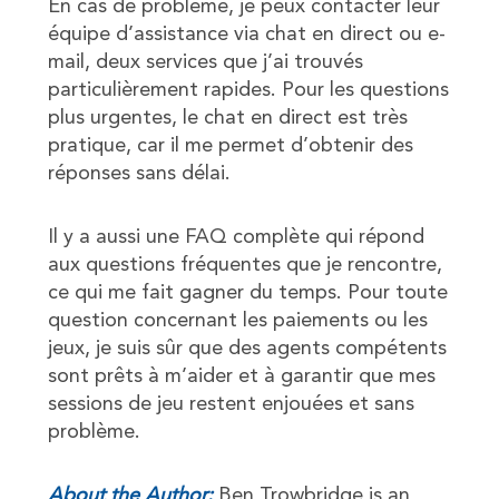
En cas de problème, je peux contacter leur
équipe d’assistance via chat en direct ou e-
mail, deux services que j’ai trouvés
particulièrement rapides. Pour les questions
plus urgentes, le chat en direct est très
pratique, car il me permet d’obtenir des
réponses sans délai.
Il y a aussi une FAQ complète qui répond
aux questions fréquentes que je rencontre,
ce qui me fait gagner du temps. Pour toute
question concernant les paiements ou les
jeux, je suis sûr que des agents compétents
sont prêts à m’aider et à garantir que mes
sessions de jeu restent enjouées et sans
problème.
About the Author:
Ben Trowbridge is an