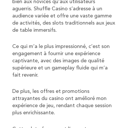
bien aux novices qu’aux utilisateurs
aguerris. Shuffle Casino s’adresse à un
audience variée et offre une vaste gamme
de activités, des slots traditionnels aux jeux
de table immersifs.
Ce qui m’a le plus impressionné, c’est son
engagement à fournir une expérience
captivante, avec des images de qualité
supérieure et un gameplay fluide qui m’a
fait revenir.
De plus, les offres et promotions
attrayantes du casino ont amélioré mon
expérience de jeu, rendant chaque session
plus enrichissante.