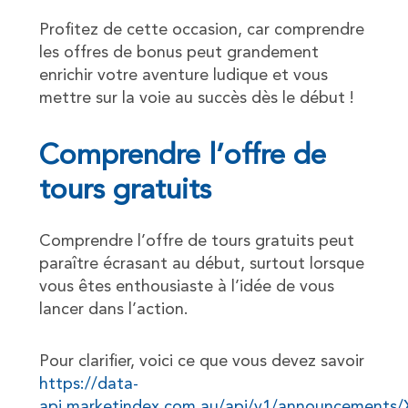
Profitez de cette occasion, car comprendre
les offres de bonus peut grandement
enrichir votre aventure ludique et vous
mettre sur la voie au succès dès le début !
Comprendre l’offre de
tours gratuits
Comprendre l’offre de tours gratuits peut
paraître écrasant au début, surtout lorsque
vous êtes enthousiaste à l’idée de vous
lancer dans l’action.
Pour clarifier, voici ce que vous devez savoir
https://data-
api.marketindex.com.au/api/v1/announcements/