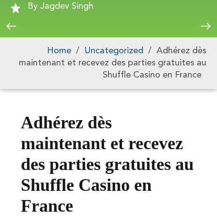
By Jagdev Singh
Home
/
Uncategorized
/
Adhérez dès
maintenant et recevez des parties gratuites au
Shuffle Casino en France
Adhérez dès
maintenant et recevez
des parties gratuites au
Shuffle Casino en
France