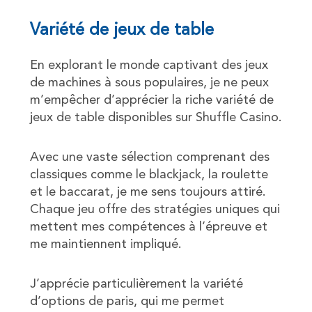
Variété de jeux de table
En explorant le monde captivant des jeux
de machines à sous populaires, je ne peux
m’empêcher d’apprécier la riche variété de
jeux de table disponibles sur Shuffle Casino.
Avec une vaste sélection comprenant des
classiques comme le blackjack, la roulette
et le baccarat, je me sens toujours attiré.
Chaque jeu offre des stratégies uniques qui
mettent mes compétences à l’épreuve et
me maintiennent impliqué.
J’apprécie particulièrement la variété
d’options de paris, qui me permet