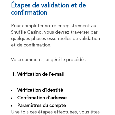
Étapes de validation et de
confirmation
Pour compléter votre enregistrement au
Shuffle Casino, vous devrez traverser par
quelques phases essentielles de validation
et de confirmation.
Voici comment j’ai géré le procédé :
Vérification de l’e-mail
Vérification d’identité
Confirmation d’adresse
Paramètres du compte
Une fois ces étapes effectuées, vous êtes