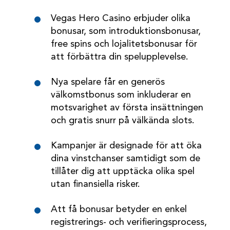
Vegas Hero Casino erbjuder olika
bonusar, som introduktionsbonusar,
free spins och lojalitetsbonusar för
att förbättra din spelupplevelse.
Nya spelare får en generös
välkomstbonus som inkluderar en
motsvarighet av första insättningen
och gratis snurr på välkända slots.
Kampanjer är designade för att öka
dina vinstchanser samtidigt som de
tillåter dig att upptäcka olika spel
utan finansiella risker.
Att få bonusar betyder en enkel
registrerings- och verifieringsprocess,