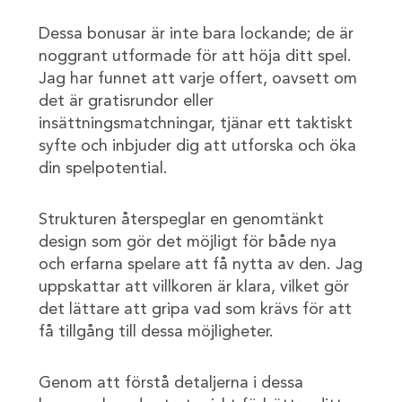
Dessa bonusar är inte bara lockande; de är
noggrant utformade för att höja ditt spel.
Jag har funnet att varje offert, oavsett om
det är gratisrundor eller
insättningsmatchningar, tjänar ett taktiskt
syfte och inbjuder dig att utforska och öka
din spelpotential.
Strukturen återspeglar en genomtänkt
design som gör det möjligt för både nya
och erfarna spelare att få nytta av den. Jag
uppskattar att villkoren är klara, vilket gör
det lättare att gripa vad som krävs för att
få tillgång till dessa möjligheter.
Genom att förstå detaljerna i dessa