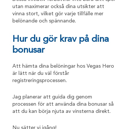
utan maximerar också dina utsikter att
vinna stort, vilket gör varje tillfälle mer
belönande och spännande.
Hur du gör krav på dina
bonusar
Att hämta dina belöningar hos Vegas Hero
är lätt när du väl förstår
registreringsprocessen.
Jag planerar att guida dig genom
processen för att använda dina bonusar så
att du kan börja njuta av vinsterna direkt.
Nu sätter vi igång!