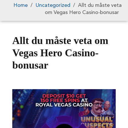
Home
/
Uncategorized
/
Allt du måste veta
om Vegas Hero Casino-bonusar
Allt du måste veta om
Vegas Hero Casino-
bonusar