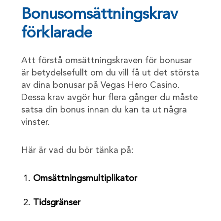
Bonusomsättningskrav
förklarade
Att förstå omsättningskraven för bonusar
är betydelsefullt om du vill få ut det största
av dina bonusar på Vegas Hero Casino.
Dessa krav avgör hur flera gånger du måste
satsa din bonus innan du kan ta ut några
vinster.
Här är vad du bör tänka på:
Omsättningsmultiplikator
Tidsgränser