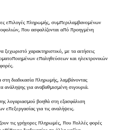
ες επιλογές πληρωμής, συμπεριλαμβανομένων
τοφολιών, που ασφαλίζονται από προηγμένη
α ξεχωριστό χαρακτηριστικό, με τα αιτήσεις
τοματοποιημένων επαληθεύσεων και ηλεκτρονικών
φορές.
 στη διαδικασία πληρωμής, λαμβάνοντας
τα ανάληψης για αναβαθμισμένη σιγουριά.
σης λογαριασμού βοηθά στη εξασφάλιση
ν επεξεργασίας για τις αναλήψεις.
ζουν τις γρήγορες πληρωμές, που πολλές φορές