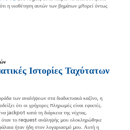
 ότι η υιοθέτηση αυτών των βημάτων μπορεί όντως
γών
ατικές Ιστορίες Ταχύτατων
οράδα των αναλήψεων στα διαδικτυακά καζίνο, η
είξει ότι οι γρήγορες πληρωμές είναι εφικτές.
α jackpot κατά τη διάρκεια της νύχτας.
α όταν το request ανάληψής μου ολοκληρώθηκε
φάλαια ήταν ήδη στον λογαριασμό μου. Αυτή η