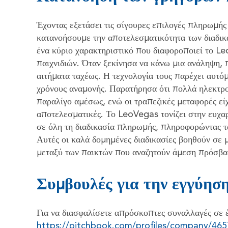
Έχοντας εξετάσει τις σίγουρες επιλογές πληρωμής
κατανοήσουμε την αποτελεσματικότητα των διαδικ
ένα κύριο χαρακτηριστικό που διαφοροποιεί το L
παιχνιδιών. Όταν ξεκίνησα να κάνω μια ανάληψη, 
αιτήματα ταχέως. Η τεχνολογία τους παρέχει αυτό
χρόνους αναμονής. Παρατήρησα ότι πολλά ηλεκτρον
παραλίγο αμέσως, ενώ οι τραπεζικές μεταφορές ε
αποτελεσματικές. Το LeoVegas τονίζει στην ευχα
σε όλη τη διαδικασία πληρωμής, πληροφορώντας τα
Αυτές οι καλά δομημένες διαδικασίες βοηθούν σε 
μεταξύ των παικτών που αναζητούν άμεση πρόσβασ
Συμβουλές για την εγγύη
Για να διασφαλίσετε απρόσκοπτες συναλλαγές σε έ
https://pitchbook.com/profiles/company/46