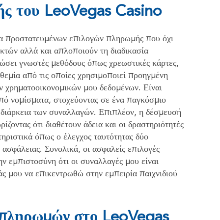
ής του LeoVegas Casino
α προστατευμένων επιλογών πληρωμής που όχι
κτών αλλά και απλοποιούν τη διαδικασία
ώσει γνωστές μεθόδους όπως χρεωστικές κάρτες,
θεμία από τις οποίες χρησιμοποιεί προηγμένη
ν χρηματοοικονομικών μου δεδομένων. Είναι
πό νομίσματα, στοχεύοντας σε ένα παγκόσμιο
τη διάρκεια των συναλλαγών. Επιπλέον, η δέσμευσή
ίζοντας ότι διαθέτουν άδεια και οι δραστηριότητές
ηριστικά όπως ο έλεγχος ταυτότητας δύο
ασφάλειας. Συνολικά, οι ασφαλείς επιλογές
 εμπιστοσύνη ότι οι συναλλαγές μου είναι
άς μου να επικεντρωθώ στην εμπειρία παιχνιδιού
 πληρωμών στο LeoVegas