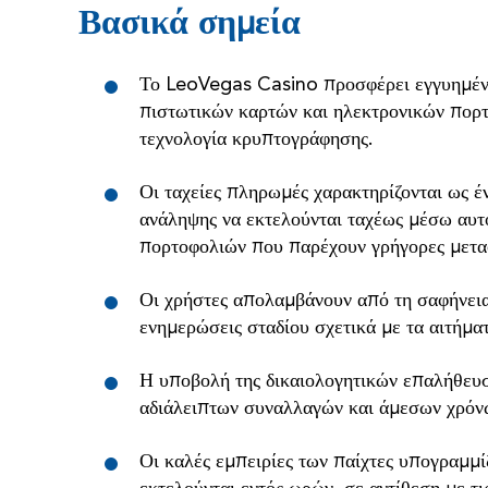
Βασικά σημεία
Το LeoVegas Casino προσφέρει εγγυημέν
πιστωτικών καρτών και ηλεκτρονικών πορ
τεχνολογία κρυπτογράφησης.
Οι ταχείες πληρωμές χαρακτηρίζονται ως έν
ανάληψης να εκτελούνται ταχέως μέσω αυ
πορτοφολιών που παρέχουν γρήγορες μετα
Οι χρήστες απολαμβάνουν από τη σαφήνεια
ενημερώσεις σταδίου σχετικά με τα αιτήμα
Η υποβολή της δικαιολογητικών επαλήθευ
αδιάλειπτων συναλλαγών και άμεσων χρόνω
Οι καλές εμπειρίες των παίχτες υπογραμμί