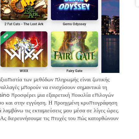
 αξιοπιστία των μεθόδων πληρωμής είναι ζωτικής
υναλλαγές μπορούν να ενισχύσουν σημαντικά τη
ino προσφέρει μια εξαιρετική ποικιλία επιλογών
όσο και στην εγγύηση. Η προηγμένη κρυπτογράφηση
ά λαμβάνω τις εκταμιεύσεις μου μέσα σε λίγες ώρες.
; Ας διερευνήσουμε τις πτυχές του πώς κατορθώνουν