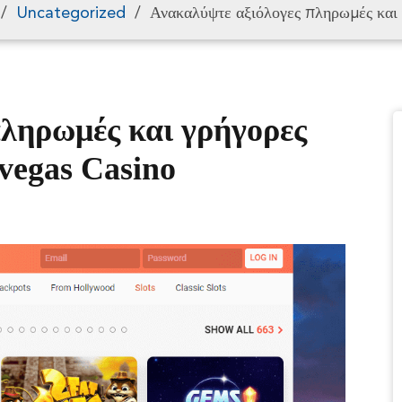
/
Uncategorized
/
Ανακαλύψτε αξιόλογες πληρωμές και
πληρωμές και γρήγορες
vegas Casino