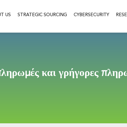
T US
STRATEGIC SOURCING
CYBERSECURITY
RES
πληρωμές και γρήγορες πληρ