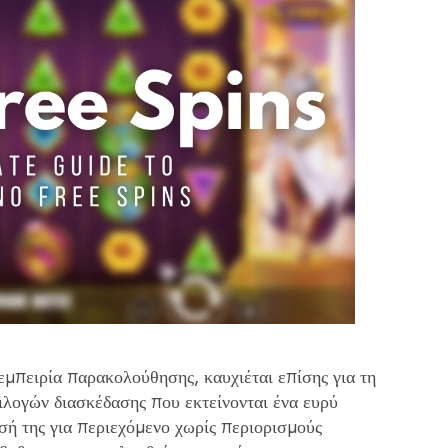
μπειρία παρακολούθησης, καυχιέται επίσης για τη
ιλογών διασκέδασης που εκτείνονται ένα ευρύ
ή της για περιεχόμενο χωρίς περιορισμούς