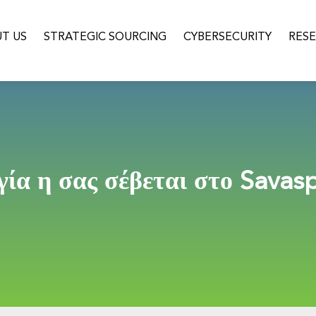
T US
STRATEGIC SOURCING
CYBERSECURITY
RES
ία η σας σέβεται στο Savas