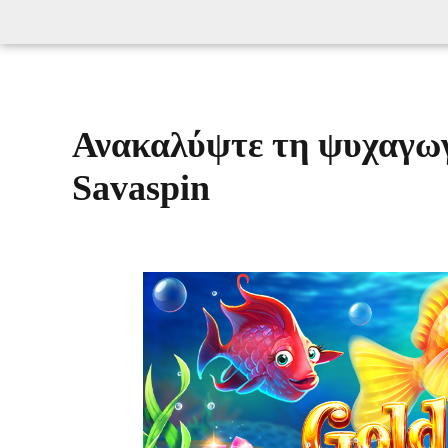
Ανακαλύψτε τη ψυχαγωγί
Savaspin