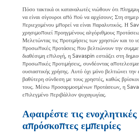
Πόσο τακτικά οι καταναλωτές νιώθουν ότι πλημμυρ
να είναι σίγουροι από πού να αρχίσουν; Στη σημερ
περιεχομένου μπορεί να είναι παραλυτικός. Η Sav
χρησιμοποιεί προηγμένους αλγόριθμους προτάσεω
Μελετώντας τις προτιμήσεις των χρηστών και το ι
προσωπικές προτάσεις που βελτιώνουν την συμμετ
διαθέσιμη επιλογή, η Savaspin εστιάζει στη δημι
προσωπικές προτιμήσεις, συνδέοντας αποτελεσματ
ουσιαστικής χρήσης. Αυτό όχι μόνο βελτιώνει την 
βαθύτερη σύνδεση με τους χρηστές, καθώς βρίσκο
τους. Μέσω προσαρμοσμένων προτάσεων, η Savaspi
επιλεγμένο περιβάλλον ψυχαγωγίας.
Αφαιρέστε τις ενοχλητικές
απρόσκοπτες εμπειρίες