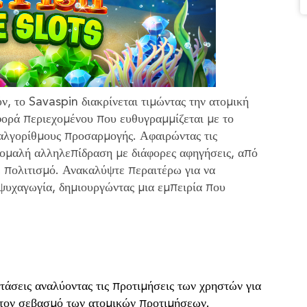
ν, το Savaspin διακρίνεται τιμώντας την ατομική
ορά περιεχομένου που ευθυγραμμίζεται με το
 αλγορίθμους προσαρμογής. Αφαιρώντας τις
 ομαλή αλληλεπίδραση με διάφορες αφηγήσεις, από
ε πολιτισμό. Ανακαλύψτε περαιτέρω για να
ψυχαγωγία, δημιουργώντας μια εμπειρία που
άσεις αναλύοντας τις προτιμήσεις των χρηστών για
 τον σεβασμό των ατομικών προτιμήσεων.