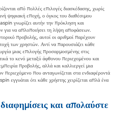
ίζονται από πολλές επιλογές διασκέδασης, χωρίς
ινή ψηφιακή εποχή, ο όγκος του διαθέσιμου
aspin γνωρίζει αυτήν την πρόκληση και
ν για να απλοποιήσει τη λήψη αποφάσεων.
στορικό προβολής, αυτοί οι αριθμοί παρέχουν
οχή των χρηστών. Αντί να παρουσιάζει κάθε
ουργία μιας επιλογής προσαρμοσμένης στις
ικά το κενό μεταξύ άφθονου περιεχομένου και
εμπειρία προβολής, αλλά και καλλιεργεί μια
υν περιεχόμενο που ανταγωνίζεται στα ενδιαφέροντά
n εγγυάται ότι κάθε χρήστης χειρίζεται απλά ένα
 διαφημίσεις και απολαύστε