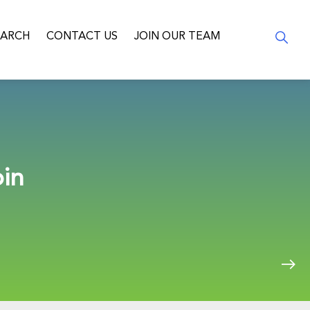
EARCH
CONTACT US
JOIN OUR TEAM
pin