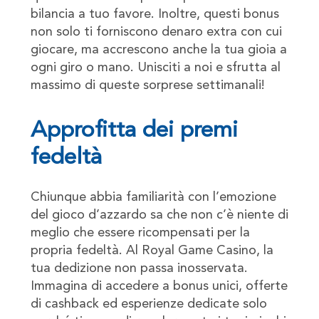
bilancia a tuo favore. Inoltre, questi bonus
non solo ti forniscono denaro extra con cui
giocare, ma accrescono anche la tua gioia a
ogni giro o mano. Unisciti a noi e sfrutta al
massimo di queste sorprese settimanali!
Approfitta dei premi
fedeltà
Chiunque abbia familiarità con l’emozione
del gioco d’azzardo sa che non c’è niente di
meglio che essere ricompensati per la
propria fedeltà. Al Royal Game Casino, la
tua dedizione non passa inosservata.
Immagina di accedere a bonus unici, offerte
di cashback ed esperienze dedicate solo