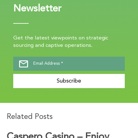
Newsletter
Get the latest viewpoints on strategic
sourcing and captive operations.
Subscribe
Related Posts
Caspero Casino – Enjoy