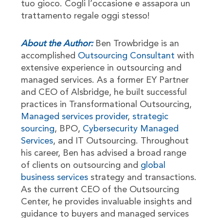
tuo gioco. Cogli l’occasione e assapora un
trattamento regale oggi stesso!
About the Author:
Ben Trowbridge is an
accomplished
Outsourcing Consultant
with
extensive experience in outsourcing and
managed services. As a former EY Partner
and CEO of Alsbridge, he built successful
practices in Transformational Outsourcing,
Managed services provider
,
strategic
sourcing
, BPO,
Cybersecurity Managed
Services
, and IT Outsourcing. Throughout
his career, Ben has advised a broad range
of clients on outsourcing and
global
business services
strategy and transactions.
As the current CEO of the Outsourcing
Center, he provides invaluable insights and
guidance to buyers and managed services