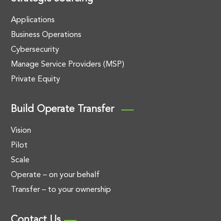
Applications
Business Operations
Cybersecurity
Manage Service Providers (MSP)
Private Equity
Build Operate Transfer
Vision
Pilot
Scale
Operate – on your behalf
Transfer – to your ownership
Contact Us