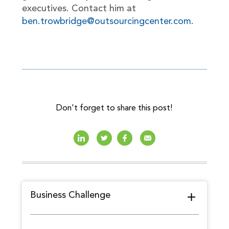
executives. Contact him at
ben.trowbridge@outsourcingcenter.com
.
Don't forget to share this post!
Business Challenge