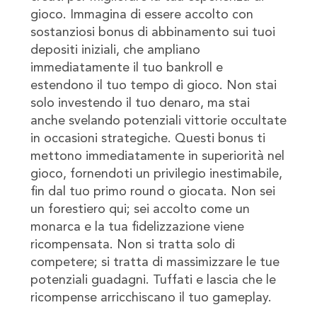
gioco. Immagina di essere accolto con
sostanziosi bonus di abbinamento sui tuoi
depositi iniziali, che ampliano
immediatamente il tuo bankroll e
estendono il tuo tempo di gioco. Non stai
solo investendo il tuo denaro, ma stai
anche svelando potenziali vittorie occultate
in occasioni strategiche. Questi bonus ti
mettono immediatamente in superiorità nel
gioco, fornendoti un privilegio inestimabile,
fin dal tuo primo round o giocata. Non sei
un forestiero qui; sei accolto come un
monarca e la tua fidelizzazione viene
ricompensata. Non si tratta solo di
competere; si tratta di massimizzare le tue
potenziali guadagni. Tuffati e lascia che le
ricompense arricchiscano il tuo gameplay.