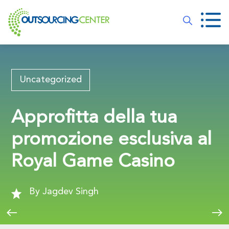
Uncategorized
Approfitta della tua
promozione esclusiva al
Royal Game Casino
By Jagdev Singh