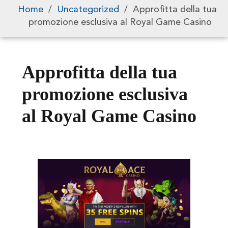
Home
/
Uncategorized
/
Approfitta della tua
promozione esclusiva al Royal Game Casino
Approfitta della tua
promozione esclusiva
al Royal Game Casino