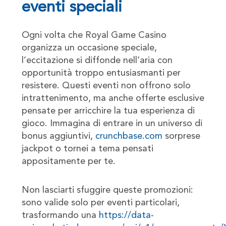
eventi speciali
Ogni volta che Royal Game Casino
organizza un occasione speciale,
l’eccitazione si diffonde nell’aria con
opportunità troppo entusiasmanti per
resistere. Questi eventi non offrono solo
intrattenimento, ma anche offerte esclusive
pensate per arricchire la tua esperienza di
gioco. Immagina di entrare in un universo di
bonus aggiuntivi,
crunchbase.com
sorprese
jackpot o tornei a tema pensati
appositamente per te.
Non lasciarti sfuggire queste promozioni:
sono valide solo per eventi particolari,
trasformando una
https://data-