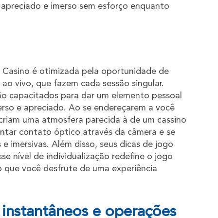
a apreciado e imerso sem esforço enquanto
t Casino é otimizada pela oportunidade de
s ao vivo, que fazem cada sessão singular.
são capacitados para dar um elemento pessoal
merso e apreciado. Ao se endereçarem a você
criam uma atmosfera parecida à de um cassino
tentar contato óptico através da câmera e se
s e imersivas. Além disso, seus dicas de jogo
se nível de individualização redefine o jogo
 que você desfrute de uma experiência
 instantâneos e operações