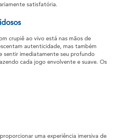
riamente satisfatória.
idosos
com crupiê ao vivo está nas mãos de
crescentam autenticidade, mas também
e sentir imediatamente seu profundo
fazendo cada jogo envolvente e suave. Os
 proporcionar uma experiência imersiva de