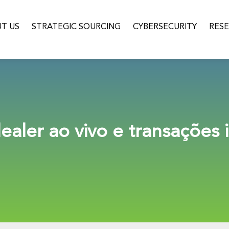
T US
STRATEGIC SOURCING
CYBERSECURITY
RES
aler ao vivo e transações 