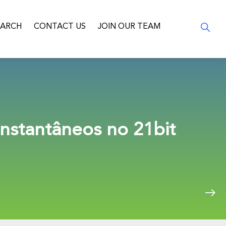
EARCH
CONTACT US
JOIN OUR TEAM
instantâneos no 21bit