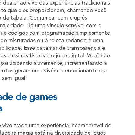
dealer ao vivo das experiências tradicionais
ente que eles proporcionam, chamando você
o da tabela. Comunicar com crupiês
nticidade. Há uma vínculo sensível com o
r que códigos com programação simplesmente
ndo misturadas ou à roleta rodando é uma
ibilidade. Esse patamar de transparência e
os cassinos físicos e o jogo digital. Você não
 participando ativamente, incrementando a
ementos geram uma vivência emocionante que
 sem igual.
dade de games
s
 vivo traga uma experiência incomparável de
rdadeira magia está na diversidade de jogos