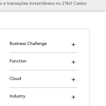
o e transações instantâneos no 21bit Casino
Business Challenge
Function
Cloud
Industry