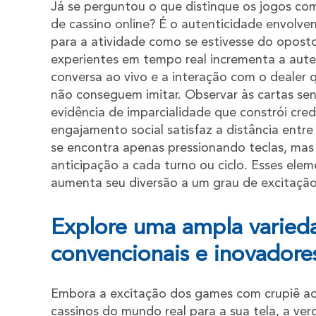
Já se perguntou o que distinque os jogos com 
de cassino online? É o autenticidade envolv
para a atividade como se estivesse do opost
experientes em tempo real incrementa a aute
conversa ao vivo e a interação com o deale
não conseguem imitar. Observar às cartas se
evidência de imparcialidade que constrói cred
engajamento social satisfaz a distância entre 
se encontra apenas pressionando teclas, mas
anticipação a cada turno ou ciclo. Esses el
aumenta seu diversão a um grau de excitação
Explore uma ampla varie
convencionais e inovadore
Embora a excitação dos games com crupiê ao
cassinos do mundo real para a sua tela, a ve