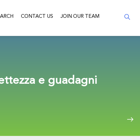
EARCH
CONTACT US
JOIN OUR TEAM
ettezza e guadagni