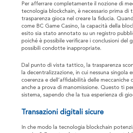
Per afferrare completamente il nozione di mec
tecnologia blockchain, è necessario prima di tu
trasparenza gioca nel creare la fiducia. Quand
come BC Game Casino, la capacità della bloc
esito sia stato annotato su un registro pubbli
poiché è possibile verificare i conclusioni d
possibili condotte inappropriate.
Dal punto di vista tattico, la trasparenza sco
la decentralizzazione, in cui nessuna singola ent
coerenza e dell’affidabilità delle meccaniche d
anche a prova di manomissione. Questo ti perm
sistema, sapendo che la tua esperienza di gioco
Transazioni digitali sicure
In che modo la tecnologia blockchain potenzia 