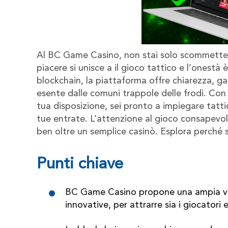
Al BC Game Casino, non stai solo scommettend
piacere si unisce a il gioco tattico e l’onestà
blockchain, la piattaforma offre chiarezza, 
esente dalle comuni trappole delle frodi. Con 
tua disposizione, sei pronto a impiegare tatti
tue entrate. L’attenzione al gioco consapev
ben oltre un semplice casinò. Esplora perché s
Punti chiave
BC Game Casino propone una ampia varie
innovative, per attrarre sia i giocatori e