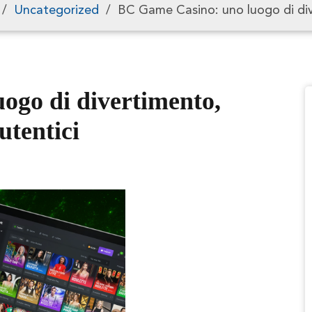
/
Uncategorized
/
BC Game Casino: uno luogo di div
ogo di divertimento,
utentici