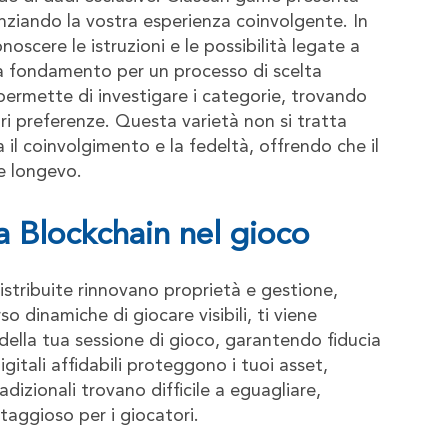
enziando la vostra esperienza coinvolgente. In
oscere le istruzioni e le possibilità legate a
a fondamento per un processo di scelta
permette di investigare i categorie, trovando
tri preferenze. Questa varietà non si tratta
 il coinvolgimento e la fedeltà, offrendo che il
e longevo.
 Blockchain nel gioco
distribuite rinnovano proprietà e gestione,
 dinamiche di giocare visibili, ti viene
 della tua sessione di gioco, garantendo fiducia
gitali affidabili proteggono i tuoi asset,
adizionali trovano difficile a eguagliare,
aggioso per i giocatori.