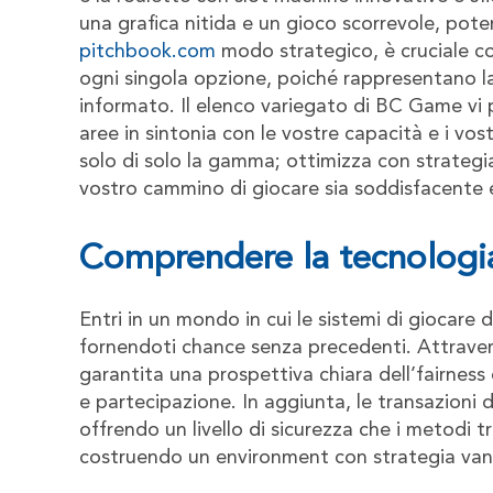
una grafica nitida e un gioco scorrevole, pot
pitchbook.com
modo strategico, è cruciale con
ogni singola opzione, poiché rappresentano l
informato. Il elenco variegato di BC Game vi 
aree in sintonia con le vostre capacità e i vos
solo di solo la gamma; ottimizza con strategia
vostro cammino di giocare sia soddisfacente 
Comprendere la tecnologia
Entri in un mondo in cui le sistemi di giocare 
fornendoti chance senza precedenti. Attraverso
garantita una prospettiva chiara dell’fairness
e partecipazione. In aggiunta, le transazioni di
offrendo un livello di sicurezza che i metodi tr
costruendo un environment con strategia vant