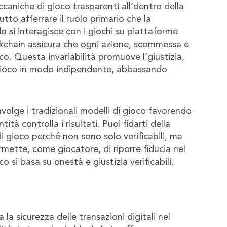
caniche di gioco trasparenti all’dentro della
tto afferrare il ruolo primario che la
o si interagisce con i giochi su piattaforme
kchain assicura che ogni azione, scommessa e
co. Questa invariabilità promuove l’giustizia,
el gioco in modo indipendente, abbassando
nvolge i tradizionali modelli di gioco favorendo
ità controlla i risultati. Puoi fidarti della
i gioco perché non sono solo verificabili, ma
ette, come giocatore, di riporre fiducia nel
 si basa su onestà e giustizia verificabili.
la sicurezza delle transazioni digitali nel