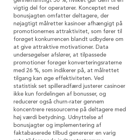
gennemsnitligt 30 %, hvilket gør dem til en
vigtig del for operatører. Konceptet med
bonusjagten omfatter deltagere, der
nøjagtigt målretter kasinoer afhængigt på
promotionernes attraktivitet, som fører til
forøget konkurrencen blandt udbydere om
at give attraktive motivationer. Data
undersøgelser afslører, at tilpassede
promotioner forøger konverteringsraterne
med 26 %, som indikerer på, at målrettet
tilgang kan øge effektiviteten. Ved
statistisk set spilleradfærd justerer casinoer
ikke kun fordelingen af bonusser, og
reducerer også churn-rater gennem
koncentrere ressourcerne på deltagere med
høj værdi betydning. Udnyttelse af
bonusjagter og implementering af
faktabaserede tilbud genererer en varig