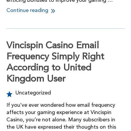
enticing bonuses to improve your gaming …
Continue reading
Vincispin Casino Email
Frequency Simply Right
According to United
Kingdom User
Uncategorized
If you’ve ever wondered how email frequency
affects your gaming experience at Vincispin
Casino, you’re not alone. Many subscribers in
the UK have expressed their thoughts on this