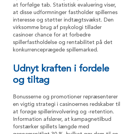
at forfølge tab. Statistisk evaluering viser,
at disse udformninger fastholder spillernes
interesse og støtter indtægtsvækst. Den
virksomme brug af psykologi tillader
casinoer chance for at forbedre
spillerfastholdelse og rentabilitet på det
konkurrenceprægede spillemarked.
Udnyt kraften i fordele
og tiltag
Bonusserne og promotioner repræsenterer
en vigtig strategi i casinoernes redskaber til
at forøge spillerinvolvering og -retention.
Information afslører, at kampagnetilbud
forstærker spillets længde med