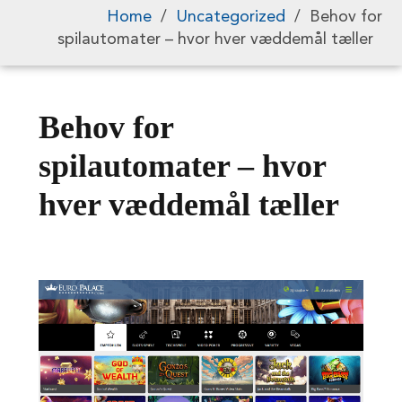
Home
/
Uncategorized
/
Behov for
spilautomater – hvor hver væddemål tæller
Behov for
spilautomater – hvor
hver væddemål tæller