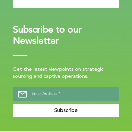
Subscribe to our
Newsletter
Get the latest viewpoints on strategic
sourcing and captive operations.
Subscribe