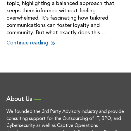
topic, highlighting a balanced approach that
keeps them informed without feeling
overwhelmed. It’s fascinating how tailored
communications can foster loyalty and
community. But what exactly does this …
Continue reading
About Us
We founded the 3rd Party Advisory industry and provide
consulting support for the Outsourcing of IT, BPO, and
Cybersecurity as well as Captive Operations