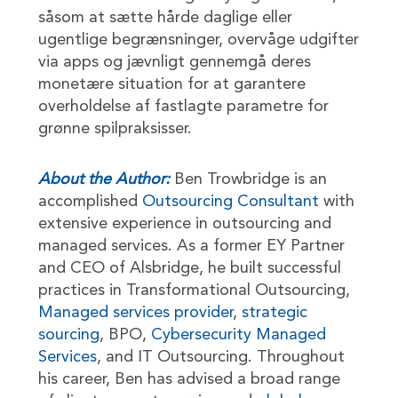
såsom at sætte hårde daglige eller
ugentlige begrænsninger, overvåge udgifter
via apps og jævnligt gennemgå deres
monetære situation for at garantere
overholdelse af fastlagte parametre for
grønne spilpraksisser.
About the Author:
Ben Trowbridge is an
accomplished
Outsourcing Consultant
with
extensive experience in outsourcing and
managed services. As a former EY Partner
and CEO of Alsbridge, he built successful
practices in Transformational Outsourcing,
Managed services provider
,
strategic
sourcing
, BPO,
Cybersecurity Managed
Services
, and IT Outsourcing. Throughout
his career, Ben has advised a broad range