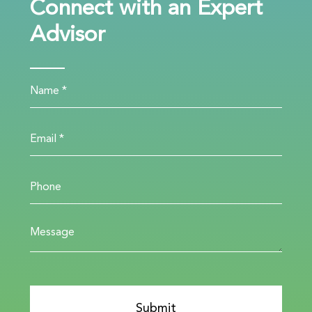
Connect with an Expert
Advisor