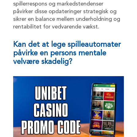
spillerrespons og markedstendenser
påvirker disse opdateringer strategisk og
sikrer en balance mellem underholdning og
rentabilitet for vedvarende vækst.
Kan det at lege spilleautomater
påvirke en persons mentale
velvære skadelig?