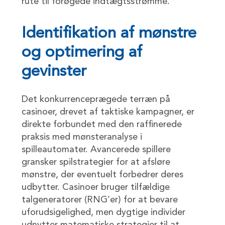
rute til forøgede indtægtsstrømme.
Identifikation af mønstre
og optimering af
gevinster
Det konkurrenceprægede terræn på
casinoer, drevet af taktiske kampagner, er
direkte forbundet med den raffinerede
praksis med mønsteranalyse i
spilleautomater. Avancerede spillere
gransker spilstrategier for at afsløre
mønstre, der eventuelt forbedrer deres
udbytter. Casinoer bruger tilfældige
talgeneratorer (RNG’er) for at bevare
uforudsigelighed, men dygtige individer
udnytter matematiske strategier til at