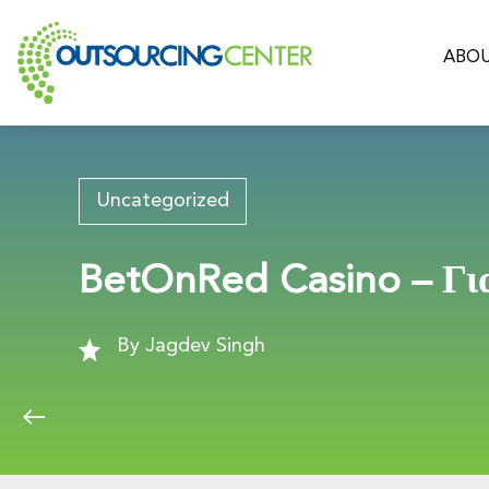
ABOU
Uncategorized
BetOnRed Casino – Για
By Jagdev Singh