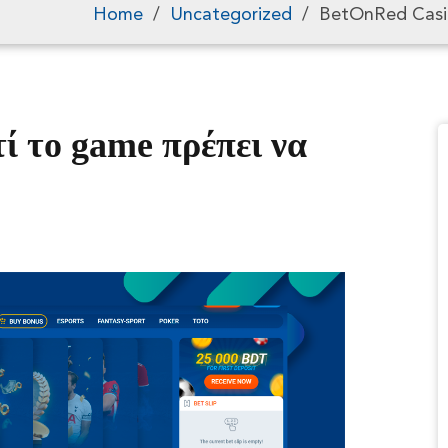
Home
/
Uncategorized
/
BetOnRed Casino
ί το game πρέπει να