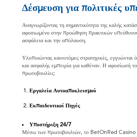
Δέσμευση για πολιτικές υπ
Αναγνωρίζοντας τη σημαντικότητα της καλής κατ
αφοσιωμένο στην προώθηση πρακτικών υπεύθυνου 
ασφάλεια και την απόλαυση.
Υλοποιώντας καινοτόμες στρατηγικές, εγγυώνται ό
και ασφαλής εμπειρία για καθέναν. Η αφοσίωσή του
πρωτοβουλίες:
Εργαλεία Αυτοαποκλεισμού
Εκπαιδευτικοί Πηγές
Υποστήριξη 24/7
Μέσω των πρωτοβουλιών, το BetOnRed Casino επ