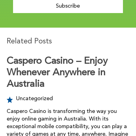
Subscribe
Related Posts
Caspero Casino – Enjoy
Whenever Anywhere in
Australia
Uncategorized
Caspero Casino is transforming the way you
enjoy online gaming in Australia. With its
exceptional mobile compatibility, you can play a
variety of games at any time, anywhere. Imagine