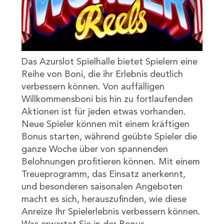
Das Azurslot Spielhalle bietet Spielern eine
Reihe von Boni, die ihr Erlebnis deutlich
verbessern können. Von auffälligen
Willkommensboni bis hin zu fortlaufenden
Aktionen ist für jeden etwas vorhanden.
Neue Spieler können mit einem kräftigen
Bonus starten, während geübte Spieler die
ganze Woche über von spannenden
Belohnungen profitieren können. Mit einem
Treueprogramm, das Einsatz anerkennt,
und besonderen saisonalen Angeboten
macht es sich, herauszufinden, wie diese
Anreize Ihr Spielerlebnis verbessern können.