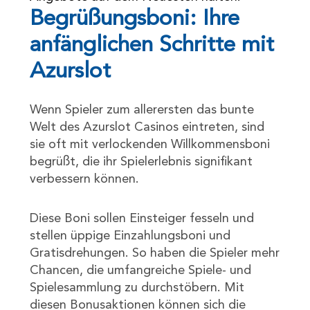
Begrüßungsboni: Ihre
anfänglichen Schritte mit
Azurslot
Wenn Spieler zum allerersten das bunte
Welt des Azurslot Casinos eintreten, sind
sie oft mit verlockenden Willkommensboni
begrüßt, die ihr Spielerlebnis signifikant
verbessern können.
Diese Boni sollen Einsteiger fesseln und
stellen üppige Einzahlungsboni und
Gratisdrehungen. So haben die Spieler mehr
Chancen, die umfangreiche Spiele- und
Spielesammlung zu durchstöbern. Mit
diesen Bonusaktionen können sich die