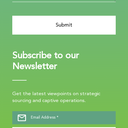
Subscribe to our
Newsletter
Get the latest viewpoints on strategic
sourcing and captive operations.