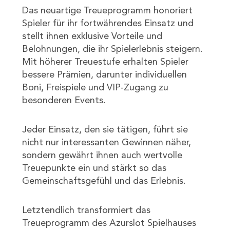
Das neuartige Treueprogramm honoriert
Spieler für ihr fortwährendes Einsatz und
stellt ihnen exklusive Vorteile und
Belohnungen, die ihr Spielerlebnis steigern.
Mit höherer Treuestufe erhalten Spieler
bessere Prämien, darunter individuellen
Boni, Freispiele und VIP-Zugang zu
besonderen Events.
Jeder Einsatz, den sie tätigen, führt sie
nicht nur interessanten Gewinnen näher,
sondern gewährt ihnen auch wertvolle
Treuepunkte ein und stärkt so das
Gemeinschaftsgefühl und das Erlebnis.
Letztendlich transformiert das
Treueprogramm des Azurslot Spielhauses