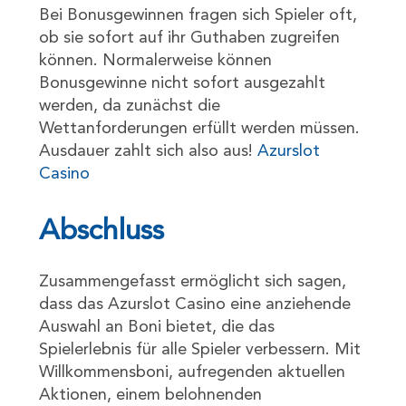
Bei Bonusgewinnen fragen sich Spieler oft,
ob sie sofort auf ihr Guthaben zugreifen
können. Normalerweise können
Bonusgewinne nicht sofort ausgezahlt
werden, da zunächst die
Wettanforderungen erfüllt werden müssen.
Ausdauer zahlt sich also aus!
Azurslot
Casino
Abschluss
Zusammengefasst ermöglicht sich sagen,
dass das Azurslot Casino eine anziehende
Auswahl an Boni bietet, die das
Spielerlebnis für alle Spieler verbessern. Mit
Willkommensboni, aufregenden aktuellen
Aktionen, einem belohnenden