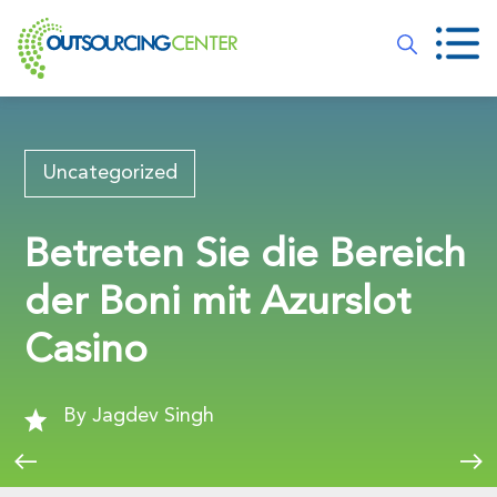
Uncategorized
Betreten Sie die Bereich
der Boni mit Azurslot
Casino
By Jagdev Singh