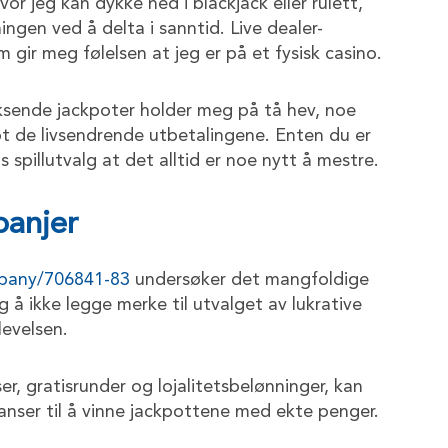
or jeg kan dykke ned i blackjack eller rulett,
ngen ved å delta i sanntid. Live dealer-
m gir meg følelsen at jeg er på et fysisk casino.
oksende jackpoter holder meg på tå hev, noe
t de livsendrende utbetalingene. Enten du er
s spillutvalg at det alltid er noe nytt å mestre.
panjer
mpany/706841-83
undersøker det mangfoldige
g å ikke legge merke til utvalget av lukrative
evelsen.
r, gratisrunder og lojalitetsbelønninger, kan
janser til å vinne jackpottene med ekte penger.