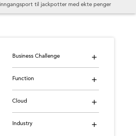
inngangsport til jackpotter med ekte penger
Business Challenge
Function
Cloud
Industry