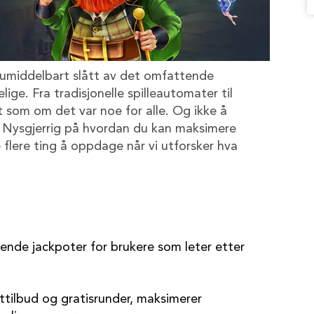
g umiddelbart slått av det omfattende
lige. Fra tradisjonelle spilleautomater til
t som om det var noe for alle. Og ikke å
 Nysgjerrig på hvordan du kan maksimere
flere ting å oppdage når vi utforsker hva
ende jackpoter for brukere som leter etter
ttilbud og gratisrunder, maksimerer