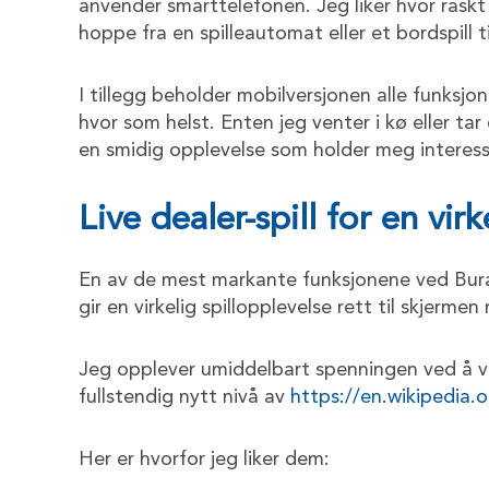
anvender smarttelefonen. Jeg liker hvor raskt 
hoppe fra en spilleautomat eller et bordspill 
I tillegg beholder mobilversjonen alle funksjon
hvor som helst. Enten jeg venter i kø eller t
en smidig opplevelse som holder meg interess
Live dealer-spill for en vir
En av de mest markante funksjonene ved Buran
gir en virkelig spillopplevelse rett til skjermen 
Jeg opplever umiddelbart spenningen ved å vær
fullstendig nytt nivå av
https://en.wikipedia.
Her er hvorfor jeg liker dem: