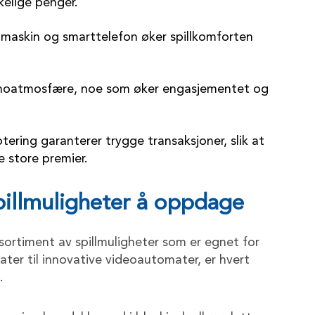
kelige penger.
maskin og smarttelefon øker spillkomforten
casinoatmosfære, noe som øker engasjementet og
ering garanterer trygge transaksjoner, slik at
e store premier.
pillmuligheter å oppdage
ortiment av spillmuligheter som er egnet for
ater til innovative videoautomater, er hvert
.