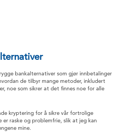
ternativer
rygge bankalternativer som gjør innbetalinger
r hvordan de tilbyr mange metoder, inkludert
, noe som sikrer at det finnes noe for alle
e kryptering for å sikre vår fortrolige
er raske og problemfrie, slik at jeg kan
pengene mine.