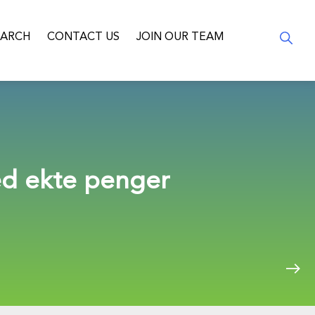
EARCH
CONTACT US
JOIN OUR TEAM
med ekte penger