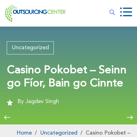
Uncategorized
Casino Pokobet – Seinn
go Fíor, Bain go Cinnte
By Jagdev Singh
Home
/
Uncategorized
/
Casino Pokobet –