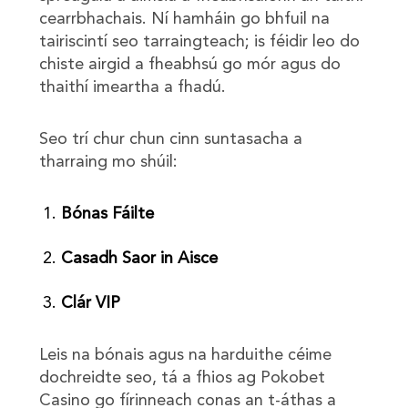
cearrbhachais. Ní hamháin go bhfuil na
tairiscintí seo tarraingteach; is féidir leo do
chiste airgid a fheabhsú go mór agus do
thaithí imeartha a fhadú.
Seo trí chur chun cinn suntasacha a
tharraing mo shúil:
Bónas Fáilte
Casadh Saor in Aisce
Clár VIP
Leis na bónais agus na harduithe céime
dochreidte seo, tá a fhios ag Pokobet
Casino go fírinneach conas an t-áthas a