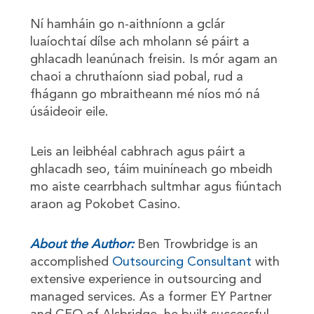
Ní hamháin go n-aithníonn a gclár
luaíochtaí dílse ach mholann sé páirt a
ghlacadh leanúnach freisin. Is mór agam an
chaoi a chruthaíonn siad pobal, rud a
fhágann go mbraitheann mé níos mó ná
úsáideoir eile.
Leis an leibhéal cabhrach agus páirt a
ghlacadh seo, táim muiníneach go mbeidh
mo aiste cearrbhach sultmhar agus fiúntach
araon ag Pokobet Casino.
About the Author:
Ben Trowbridge is an
accomplished
Outsourcing Consultant
with
extensive experience in outsourcing and
managed services. As a former EY Partner