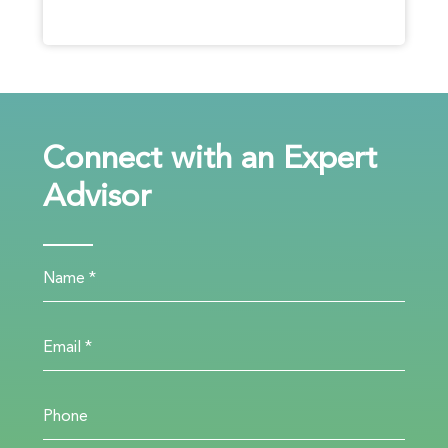
Connect with an Expert
Advisor