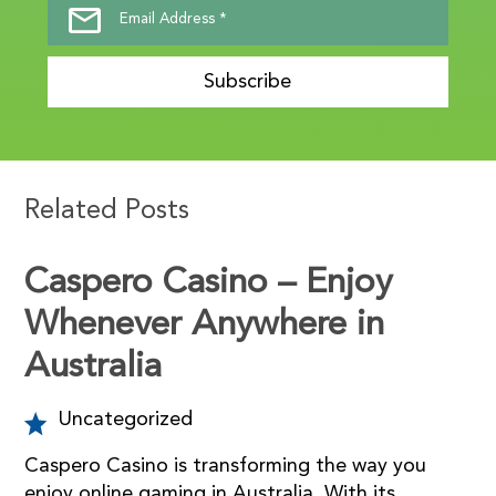
Subscribe
Related Posts
Caspero Casino – Enjoy
Whenever Anywhere in
Australia
Uncategorized
Caspero Casino is transforming the way you
enjoy online gaming in Australia. With its