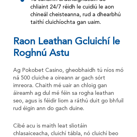
chliaint 24/7 réidh le cuidiú le aon
chineál cheisteanna, rud a dhearbhú
taithí cluichíochta gan uaim.
Raon Leathan Gcluichí le
Roghnú Astu
Ag Pokobet Casino, gheobhaidh tú níos mó
ná 500 cluiche a oireann ar gach sórt
imreora. Chaith mé uair an chloig gan
áireamh ag dul mé féin sa rogha leathan
seo, agus is féidir liom a ráthú duit go bhfuil
rud éigin ann do gach duine.
Cibé acu is maith leat sliotáin
chlasaiceacha, cluichí tábla, nó cluichí beo