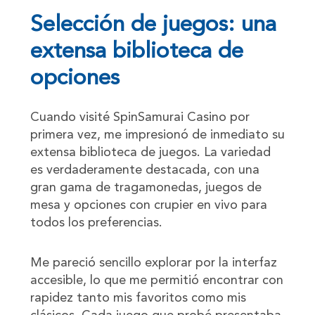
Selección de juegos: una
extensa biblioteca de
opciones
Cuando visité SpinSamurai Casino por
primera vez, me impresionó de inmediato su
extensa biblioteca de juegos. La variedad
es verdaderamente destacada, con una
gran gama de tragamonedas, juegos de
mesa y opciones con crupier en vivo para
todos los preferencias.
Me pareció sencillo explorar por la interfaz
accesible, lo que me permitió encontrar con
rapidez tanto mis favoritos como mis