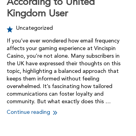
According to United
Kingdom User
Uncategorized
If you’ve ever wondered how email frequency
affects your gaming experience at Vincispin
Casino, you’re not alone. Many subscribers in
the UK have expressed their thoughts on this
topic, highlighting a balanced approach that
keeps them informed without feeling
overwhelmed. It’s fascinating how tailored
communications can foster loyalty and
community. But what exactly does this …
Continue reading