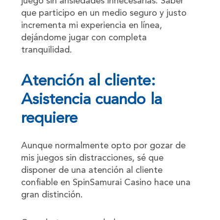
juego sin ansiedades innecesarias. Saber
que participo en un medio seguro y justo
incrementa mi experiencia en línea,
dejándome jugar con completa
tranquilidad.
Atención al cliente:
Asistencia cuando la
requiere
Aunque normalmente opto por gozar de
mis juegos sin distracciones, sé que
disponer de una atención al cliente
confiable en SpinSamurai Casino hace una
gran distinción.