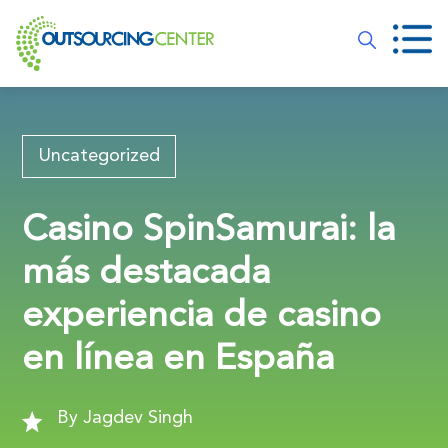
Uncategorized
Casino SpinSamurai: la
más destacada
experiencia de casino
en línea en España
By Jagdev Singh