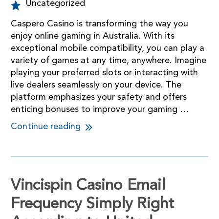
Uncategorized
Caspero Casino is transforming the way you
enjoy online gaming in Australia. With its
exceptional mobile compatibility, you can play a
variety of games at any time, anywhere. Imagine
playing your preferred slots or interacting with
live dealers seamlessly on your device. The
platform emphasizes your safety and offers
enticing bonuses to improve your gaming …
Continue reading
Vincispin Casino Email
Frequency Simply Right