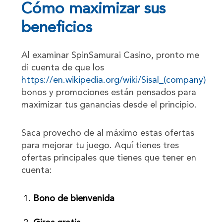
Cómo maximizar sus
beneficios
Al examinar SpinSamurai Casino, pronto me
di cuenta de que los
https://en.wikipedia.org/wiki/Sisal_(company)
bonos y promociones están pensados para
maximizar tus ganancias desde el principio.
Saca provecho de al máximo estas ofertas
para mejorar tu juego. Aquí tienes tres
ofertas principales que tienes que tener en
cuenta:
Bono de bienvenida