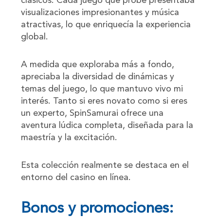
clásicos. Cada juego que probé presentaba
visualizaciones impresionantes y música
atractivas, lo que enriquecía la experiencia
global.
A medida que exploraba más a fondo,
apreciaba la diversidad de dinámicas y
temas del juego, lo que mantuvo vivo mi
interés. Tanto si eres novato como si eres
un experto, SpinSamurai ofrece una
aventura lúdica completa, diseñada para la
maestría y la excitación.
Esta colección realmente se destaca en el
entorno del casino en línea.
Bonos y promociones: