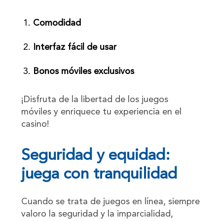
Comodidad
Interfaz fácil de usar
Bonos móviles exclusivos
¡Disfruta de la libertad de los juegos
móviles y enriquece tu experiencia en el
casino!
Seguridad y equidad:
juega con tranquilidad
Cuando se trata de juegos en línea, siempre
valoro la seguridad y la imparcialidad,