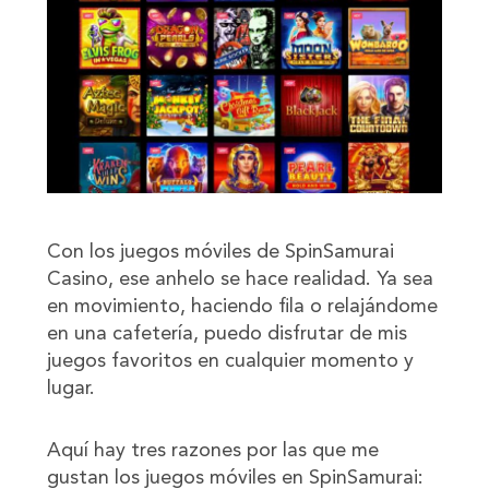
Con los juegos móviles de SpinSamurai
Casino, ese anhelo se hace realidad. Ya sea
en movimiento, haciendo fila o relajándome
en una cafetería, puedo disfrutar de mis
juegos favoritos en cualquier momento y
lugar.
Aquí hay tres razones por las que me
gustan los juegos móviles en SpinSamurai: