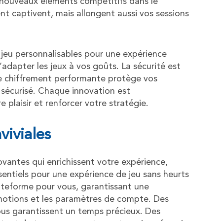
e nouveaux éléments compétitifs dans le
t captivent, mais allongent aussi vos sessions
 jeu personnalisables pour une expérience
’adapter les jeux à vos goûts. La sécurité est
de chiffrement performante protège vos
sécurisé. Chaque innovation est
plaisir et renforcer votre stratégie.
viviales
ovantes qui enrichissent votre expérience,
essentiels pour une expérience de jeu sans heurts
ateforme pour vous, garantissant une
omotions et les paramètres de compte. Des
ous garantissent un temps précieux. Des