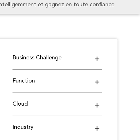
intelligemment et gagnez en toute confiance
Business Challenge
Function
Cloud
Industry