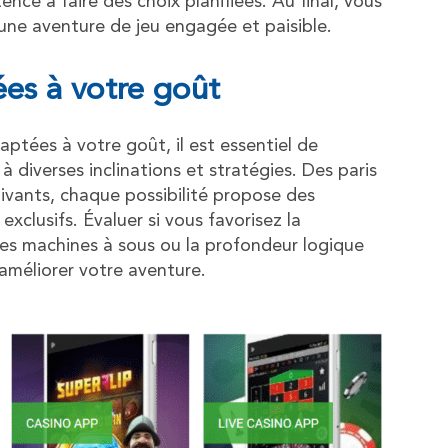
ce à faire des choix planifiées. Au final, vous
une aventure de jeu engagée et paisible.
ées à votre goût
ptées à votre goût, il est essentiel de
 diverses inclinations et stratégies. Des paris
tivants, chaque possibilité propose des
xclusifs. Évaluer si vous favorisez la
des machines à sous ou la profondeur logique
améliorer votre aventure.