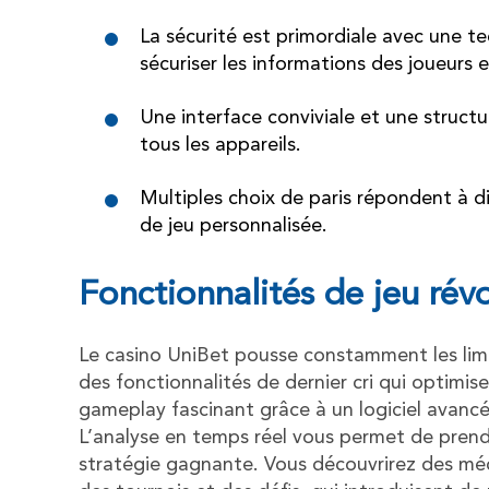
La sécurité est primordiale avec une t
sécuriser les informations des joueurs e
Une interface conviviale et une structu
tous les appareils.
Multiples choix de paris répondent à 
de jeu personnalisée.
Fonctionnalités de jeu rév
Le casino UniBet pousse constamment les limi
des fonctionnalités de dernier cri qui optimis
gameplay fascinant grâce à un logiciel avancé
L’analyse en temps réel vous permet de prendr
stratégie gagnante. Vous découvrirez des méc