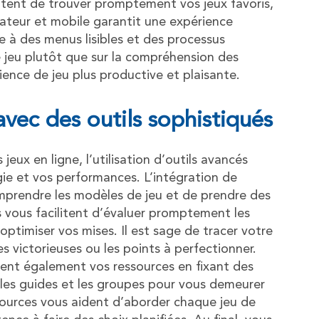
ttent de trouver promptement vos jeux favoris,
inateur et mobile garantit une expérience
 à des menus lisibles et des processus
e jeu plutôt que sur la compréhension des
ence de jeu plus productive et plaisante.
avec des outils sophistiqués
eux en ligne, l’utilisation d’outils avancés
gie et vos performances. L’intégration de
mprendre les modèles de jeu et de prendre des
s vous facilitent d’évaluer promptement les
optimiser vos mises. Il est sage de tracer votre
s victorieuses ou les points à perfectionner.
gent également vos ressources en fixant des
 les guides et les groupes pour vous demeurer
sources vous aident d’aborder chaque jeu de