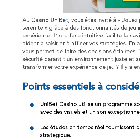
Au Casino
UniBet
, vous êtes invité à « Joue
sérénité » grâce à des fonctionnalités de jeu
expérience. L’interface intuitive facilite la na
aident à saisir et à affiner vos stratégies. En 
vous permet de faire des décisions éclairées
sécurité garantit un environnement juste et s
transformer votre expérience de jeu ? Il y a 
Points essentiels à considé
UniBet Casino utilise un programme sop
avec des visuels et un son exceptionnel
Les études en temps réel fournissent d
stratégique.