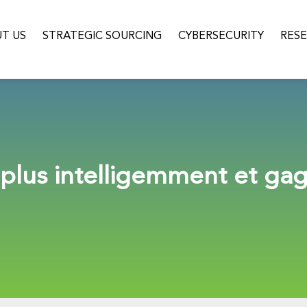
T US
STRATEGIC SOURCING
CYBERSECURITY
RES
 plus intelligemment et ga