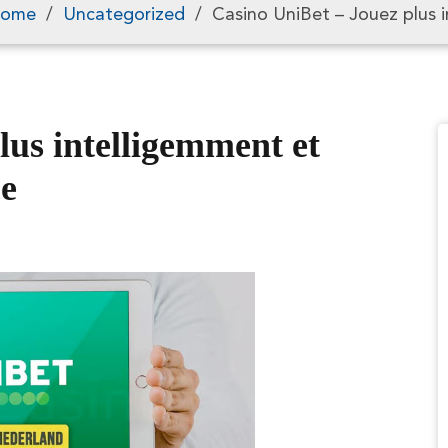
ome
/
Uncategorized
/
Casino UniBet – Jouez plus 
lus intelligemment et
ce