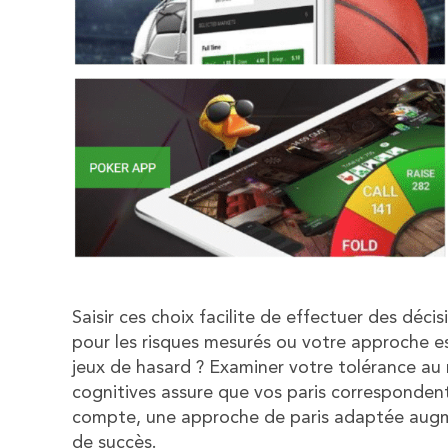
Saisir ces choix facilite de effectuer des déci
pour les risques mesurés ou votre approche est
jeux de hasard ? Examiner votre tolérance au 
cognitives assure que vos paris correspondent
compte, une approche de paris adaptée augme
de succès.