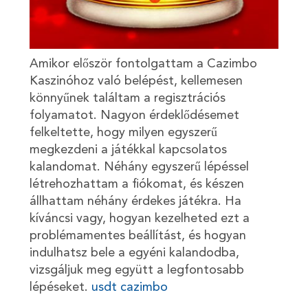
Amikor először fontolgattam a Cazimbo
Kaszinóhoz való belépést, kellemesen
könnyűnek találtam a regisztrációs
folyamatot. Nagyon érdeklődésemet
felkeltette, hogy milyen egyszerű
megkezdeni a játékkal kapcsolatos
kalandomat. Néhány egyszerű lépéssel
létrehozhattam a fiókomat, és készen
állhattam néhány érdekes játékra. Ha
kíváncsi vagy, hogyan kezelheted ezt a
problémamentes beállítást, és hogyan
indulhatsz bele a egyéni kalandodba,
vizsgáljuk meg együtt a legfontosabb
lépéseket.
usdt cazimbo