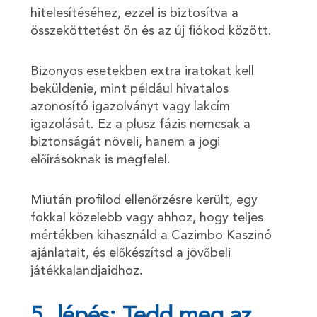
hitelesítéséhez, ezzel is biztosítva a
összeköttetést ön és az új fiókod között.
Bizonyos esetekben extra iratokat kell
beküldenie, mint például hivatalos
azonosító igazolványt vagy lakcím
igazolását. Ez a plusz fázis nemcsak a
biztonságát növeli, hanem a jogi
előírásoknak is megfelel.
Miután profilod ellenőrzésre került, egy
fokkal közelebb vagy ahhoz, hogy teljes
mértékben kihasználd a Cazimbo Kaszinó
ajánlatait, és előkészítsd a jövőbeli
játékkalandjaidhoz.
5. lépés: Tedd meg az