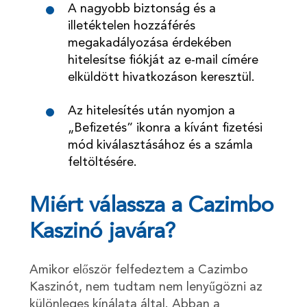
A nagyobb biztonság és a
illetéktelen hozzáférés
megakadályozása érdekében
hitelesítse fiókját az e-mail címére
elküldött hivatkozáson keresztül.
Az hitelesítés után nyomjon a
„Befizetés” ikonra a kívánt fizetési
mód kiválasztásához és a számla
feltöltésére.
Miért válassza a Cazimbo
Kaszinó javára?
Amikor először felfedeztem a Cazimbo
Kaszinót, nem tudtam nem lenyűgözni az
különleges kínálata által. Abban a