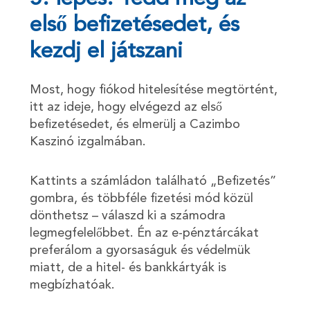
első befizetésedet, és
kezdj el játszani
Most, hogy fiókod hitelesítése megtörtént,
itt az ideje, hogy elvégezd az első
befizetésedet, és elmerülj a Cazimbo
Kaszinó izgalmában.
Kattints a számládon található „Befizetés”
gombra, és többféle fizetési mód közül
dönthetsz – válaszd ki a számodra
legmegfelelőbbet. Én az e-pénztárcákat
preferálom a gyorsaságuk és védelmük
miatt, de a hitel- és bankkártyák is
megbízhatóak.