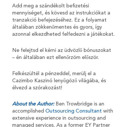
Add meg a szándékolt befizetési
mennyiséget, és kövesd az instrukciókat a
tranzakció befejezéséhez. Ez a folyamat
általában zökkenőmentes és gyors, így
azonnal elkezdheted felfedezni a játékokat.
Ne felejtsd el kérni az üdvözlő bónuszokat
– én általában ezt ellenőrzöm először.
Felkészültél a pénzeddel, merülj el a
Cazimbo Kaszinó lenyűgöző világába, és
élvezd a szórakozást!
About the Author:
Ben Trowbridge is an
accomplished
Outsourcing Consultant
with
extensive experience in outsourcing and
managed services. As a former EY Partner