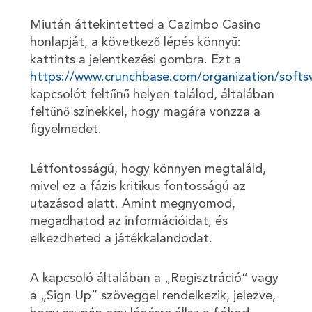
Miután áttekintetted a Cazimbo Casino
honlapját, a következő lépés könnyű:
kattints a jelentkezési gombra. Ezt a
https://www.crunchbase.com/organization/softs
kapcsolót feltűnő helyen találod, általában
feltűnő színekkel, hogy magára vonzza a
figyelmedet.
Létfontosságú, hogy könnyen megtaláld,
mivel ez a fázis kritikus fontosságú az
utazásod alatt. Amint megnyomod,
megadhatod az információidat, és
elkezdheted a játékkalandodat.
A kapcsoló általában a „Regisztráció” vagy
a „Sign Up” szöveggel rendelkezik, jelezve,