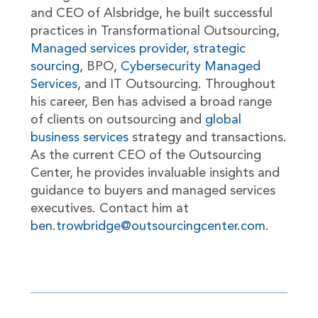
and CEO of Alsbridge, he built successful
practices in Transformational Outsourcing,
Managed services provider
,
strategic
sourcing
, BPO,
Cybersecurity Managed
Services
, and IT Outsourcing. Throughout
his career, Ben has advised a broad range
of clients on outsourcing and
global
business services
strategy and transactions.
As the current CEO of the Outsourcing
Center, he provides invaluable insights and
guidance to buyers and managed services
executives. Contact him at
ben.trowbridge@outsourcingcenter.com
.