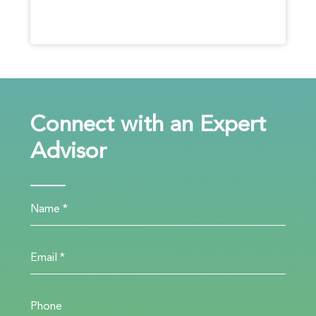
Connect with an Expert
Advisor