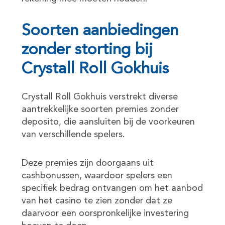
Soorten aanbiedingen
zonder storting bij
Crystall Roll Gokhuis
Crystall Roll Gokhuis verstrekt diverse
aantrekkelijke soorten premies zonder
deposito, die aansluiten bij de voorkeuren
van verschillende spelers.
Deze premies zijn doorgaans uit
cashbonussen, waardoor spelers een
specifiek bedrag ontvangen om het aanbod
van het casino te zien zonder dat ze
daarvoor een oorspronkelijke investering