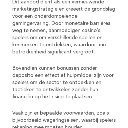
Dit aanbod dient als een vernieuwende
marketingstrategie en creëert de grondslag
voor een onderdompelende
gamingervaring. Door monetaire barrières
weg te nemen, aanmoedigen casino’s
spelers om om verschillende spellen en
kenmerken te ontdekken, waardoor hun
betrokkenheid significant vergroot.
Bovendien kunnen bonussen zonder
deposito een effectief hulpmiddel zijn voor
spelers om de sector te ontdekken en
tactieken te ontwikkelen zonder hun
financiën op het risico te plaatsen.
Vaak zijn er bepaalde voorwaarden, zoals
bijvoorbeeld wageringseisen, waarbij spelers
rekening mee moeten houden.