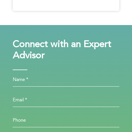
Connect with an Expert
Advisor