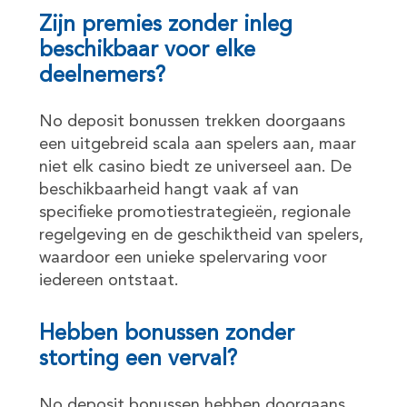
Zijn premies zonder inleg
beschikbaar voor elke
deelnemers?
No deposit bonussen trekken doorgaans
een uitgebreid scala aan spelers aan, maar
niet elk casino biedt ze universeel aan. De
beschikbaarheid hangt vaak af van
specifieke promotiestrategieën, regionale
regelgeving en de geschiktheid van spelers,
waardoor een unieke spelervaring voor
iedereen ontstaat.
Hebben bonussen zonder
storting een verval?
No deposit bonussen hebben doorgaans