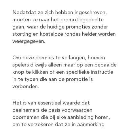
Nadatdat ze zich hebben ingeschreven,
moeten ze naar het promotiegedeelte
gaan, waar de huidige promoties zonder
storting en kosteloze rondes helder worden
weergegeven.
Om deze premies te verlangen, hoeven
spelers dikwijls alleen maar op een bepaalde
knop te klikken of een specifieke instructie
in te typen die aan de promotie is
verbonden.
Het is van essentieel waarde dat
deelnemers de basis voorwaarden
doornemen die bij elke aanbieding horen,
om te verzekeren dat ze in aanmerking