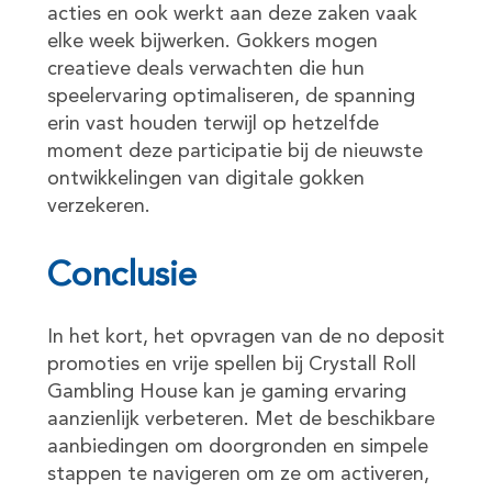
acties en ook werkt aan deze zaken vaak
elke week bijwerken. Gokkers mogen
creatieve deals verwachten die hun
speelervaring optimaliseren, de spanning
erin vast houden terwijl op hetzelfde
moment deze participatie bij de nieuwste
ontwikkelingen van digitale gokken
verzekeren.
Conclusie
In het kort, het opvragen van de no deposit
promoties en vrije spellen bij Crystall Roll
Gambling House kan je gaming ervaring
aanzienlijk verbeteren. Met de beschikbare
aanbiedingen om doorgronden en simpele
stappen te navigeren om ze om activeren,