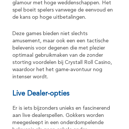
glamour met hoge weddenschappen. Het
spel boeit spelers vanwege de eenvoud en
de kans op hoge uitbetalingen.
Deze games bieden niet slechts
amusement, maar ook een een tactische
belevenis voor degenen die met plezier
optimaal gebruikmaken van de zonder
storting voordelen bij Crystall Roll Casino,
waardoor het het game-avontuur nog
intenser wordt.
Live Dealer-opties
Er is iets bijzonders unieks en fascinerend
aan live dealerspellen. Gokkers worden
meegesleept in een onderdompelende