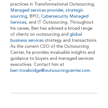
practices in Transformational Outsourcing,
Managed services provider
,
strategic
sourcing
, BPO,
Cybersecurity Managed
Services
, and IT Outsourcing. Throughout
his career, Ben has advised a broad range
of clients on outsourcing and
global
business services
strategy and transactions.
As the current CEO of the Outsourcing
Center, he provides invaluable insights and
guidance to buyers and managed services
executives. Contact him at
ben.trowbridge@outsourcingcenter.com
.