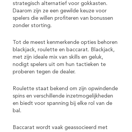
strategisch alternatief voor gokkasten.
Daarom zijn ze een gewilde keuze voor
spelers die willen profiteren van bonussen
zonder storting.
Tot de meest kenmerkende opties behoren
blackjack, roulette en baccarat. Blackjack,
met zijn ideale mix van skills en geluk,
nodigt spelers uit om hun tactieken te
proberen tegen de dealer.
Roulette staat bekend om zijn opwindende
spins en verschillende inzetmogelijkheden
en biedt voor spanning bij elke rol van de
bal.
Baccarat wordt vaak geassocieerd met