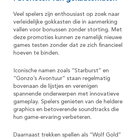
Veel spelers zijn enthousiast op zoek naar
verleidelijke gokkasten die in aanmerking
vallen voor bonussen zonder storting. Met
deze promoties kunnen ze namelijk nieuwe
games testen zonder dat ze zich financieel
hoeven te binden.
Iconische namen zoals “Starburst” en
“Gonzo’s Avontuur” staan regelmatig
bovenaan de lijstjes en verenigen
spannende onderwerpen met innovatieve
gameplay. Spelers genieten van de heldere
graphics en betoverende soundtracks die
hun game-ervaring verbeteren.
Daarnaast trekken spellen als “Wolf Gold”