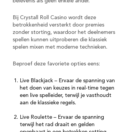
belevenis als geen enkele ander.
Bij Crystall Roll Casino wordt deze
betrokkenheid versterkt door premies
zonder storting, waardoor het deelnemers
spellen kunnen uitproberen die klassiek
spelen mixen met moderne technieken.
Beproef deze favoriete opties eens:
Live Blackjack – Ervaar de spanning van
het doen van keuzes in real-time tegen
een live spelleider, terwijl je vasthoudt
aan de klassieke regels.
Live Roulette – Ervaar de spanning
terwijl het rad draait en gelden