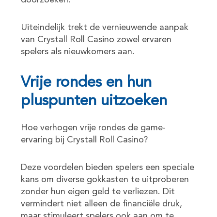
doorzoeken.
Uiteindelijk trekt de vernieuwende aanpak
van Crystall Roll Casino zowel ervaren
spelers als nieuwkomers aan.
Vrije rondes en hun
pluspunten uitzoeken
Hoe verhogen vrije rondes de game-
ervaring bij Crystall Roll Casino?
Deze voordelen bieden spelers een speciale
kans om diverse gokkasten te uitproberen
zonder hun eigen geld te verliezen. Dit
vermindert niet alleen de financiële druk,
maar stimuleert spelers ook aan om te