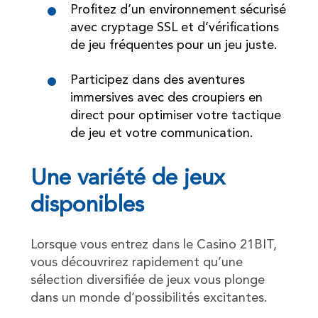
Profitez d’un environnement sécurisé
avec cryptage SSL et d’vérifications
de jeu fréquentes pour un jeu juste.
Participez dans des aventures
immersives avec des croupiers en
direct pour optimiser votre tactique
de jeu et votre communication.
Une variété de jeux
disponibles
Lorsque vous entrez dans le Casino 21BIT,
vous découvrirez rapidement qu’une
sélection diversifiée de jeux vous plonge
dans un monde d’possibilités excitantes.