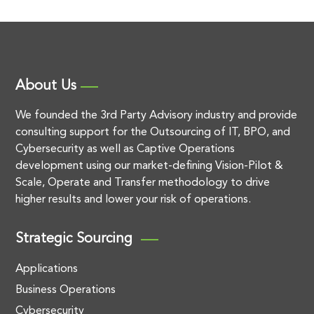
About Us
We founded the 3rd Party Advisory industry and provide
consulting support for the Outsourcing of IT, BPO, and
Cybersecurity as well as Captive Operations
development using our market-defining Vision-Pilot &
Scale, Operate and Transfer methodology to drive
higher results and lower your risk of operations.
Strategic Sourcing
Applications
Business Operations
Cybersecurity