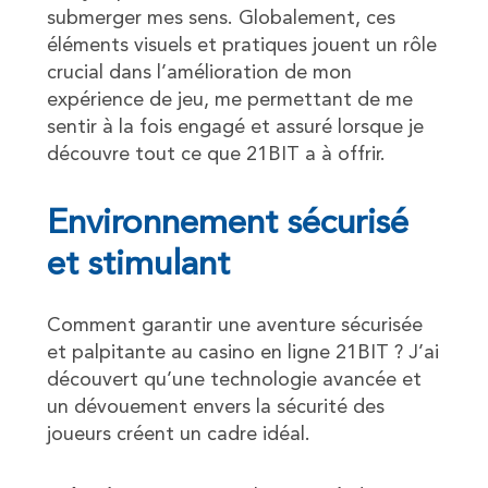
submerger mes sens. Globalement, ces
éléments visuels et pratiques jouent un rôle
crucial dans l’amélioration de mon
expérience de jeu, me permettant de me
sentir à la fois engagé et assuré lorsque je
découvre tout ce que 21BIT a à offrir.
Environnement sécurisé
et stimulant
Comment garantir une aventure sécurisée
et palpitante au casino en ligne 21BIT ? J’ai
découvert qu’une technologie avancée et
un dévouement envers la sécurité des
joueurs créent un cadre idéal.