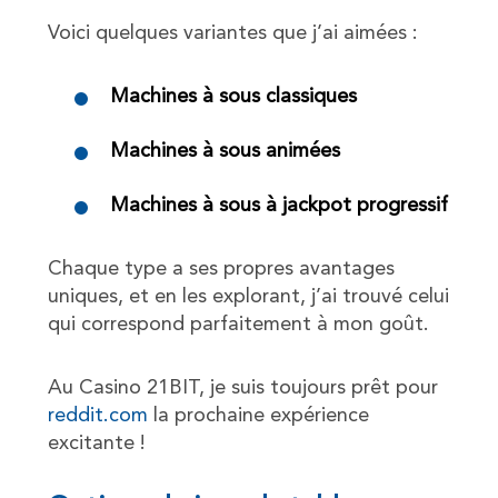
Voici quelques variantes que j’ai aimées :
Machines à sous classiques
Machines à sous animées
Machines à sous à jackpot progressif
Chaque type a ses propres avantages
uniques, et en les explorant, j’ai trouvé celui
qui correspond parfaitement à mon goût.
Au Casino 21BIT, je suis toujours prêt pour
reddit.com
la prochaine expérience
excitante !