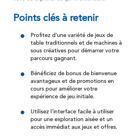
Points clés à retenir
Profitez d’une variété de jeux de
table traditionnels et de machines à
sous créatives pour démarrer votre
parcours gagnant.
Bénéficiez de bonus de bienvenue
avantageux et de promotions en
cours pour améliorer votre
expérience de jeu initiale.
Utilisez l’interface facile à utiliser
pour une exploration aisée et un
accès immédiat aux jeux et offres.