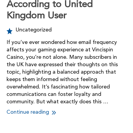
According to United
Kingdom User
Uncategorized
If you’ve ever wondered how email frequency
affects your gaming experience at Vincispin
Casino, you’re not alone. Many subscribers in
the UK have expressed their thoughts on this
topic, highlighting a balanced approach that
keeps them informed without feeling
overwhelmed. It’s fascinating how tailored
communications can foster loyalty and
community. But what exactly does this …
Continue reading