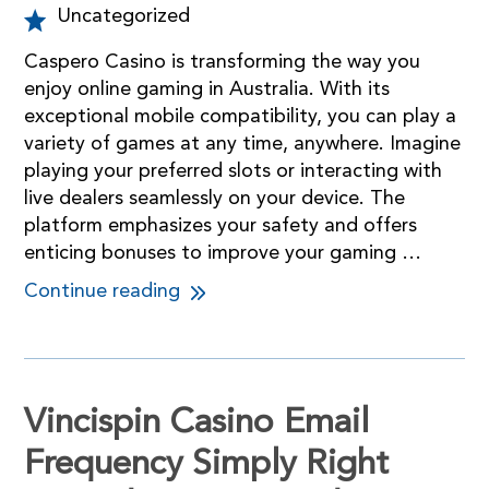
Uncategorized
Caspero Casino is transforming the way you
enjoy online gaming in Australia. With its
exceptional mobile compatibility, you can play a
variety of games at any time, anywhere. Imagine
playing your preferred slots or interacting with
live dealers seamlessly on your device. The
platform emphasizes your safety and offers
enticing bonuses to improve your gaming …
Continue reading
Vincispin Casino Email
Frequency Simply Right