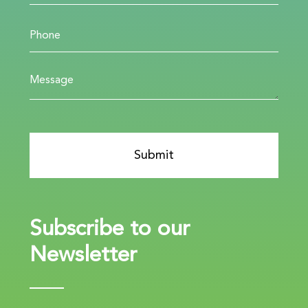
Subscribe to our
Newsletter