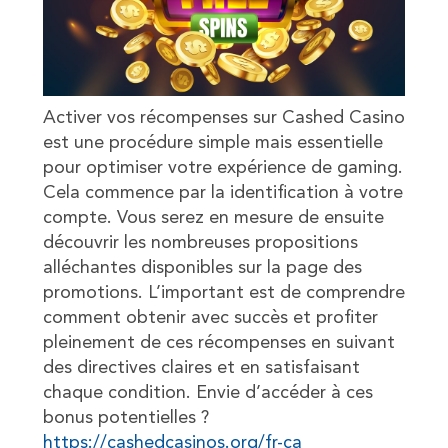
Activer vos récompenses sur Cashed Casino
est une procédure simple mais essentielle
pour optimiser votre expérience de gaming.
Cela commence par la identification à votre
compte. Vous serez en mesure de ensuite
découvrir les nombreuses propositions
alléchantes disponibles sur la page des
promotions. L’important est de comprendre
comment obtenir avec succès et profiter
pleinement de ces récompenses en suivant
des directives claires et en satisfaisant
chaque condition. Envie d’accéder à ces
bonus potentielles ?
https://cashedcasinos.org/fr-ca