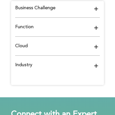
Business Challenge
Function
Cloud
Industry
Connect with an Expert