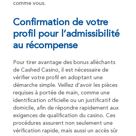
comme vous.
Confirmation de votre
profil pour l’admissibilité
au récompense
Pour tirer avantage des bonus alléchants
de Cashed Casino, il est nécessaire de
vérifier votre profil en adoptant une
démarche simple. Veillez d’avoir les pièces
requises à portée de main, comme une
identification officielle ou un justificatif de
domicile, afin de répondre rapidement aux
exigences de qualification du casino. Ces
procédures assurent non seulement une
vérification rapide, mais aussi un accès sûr