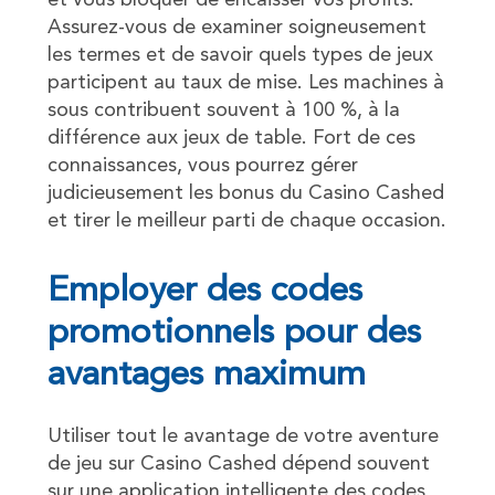
et vous bloquer de encaisser vos profits.
Assurez-vous de examiner soigneusement
les termes et de savoir quels types de jeux
participent au taux de mise. Les machines à
sous contribuent souvent à 100 %, à la
différence aux jeux de table. Fort de ces
connaissances, vous pourrez gérer
judicieusement les bonus du Casino Cashed
et tirer le meilleur parti de chaque occasion.
Employer des codes
promotionnels pour des
avantages maximum
Utiliser tout le avantage de votre aventure
de jeu sur Casino Cashed dépend souvent
sur une application intelligente des codes