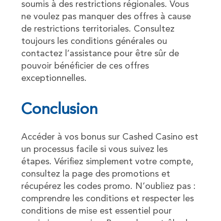
soumis à des restrictions régionales. Vous
ne voulez pas manquer des offres à cause
de restrictions territoriales. Consultez
toujours les conditions générales ou
contactez l’assistance pour être sûr de
pouvoir bénéficier de ces offres
exceptionnelles.
Conclusion
Accéder à vos bonus sur Cashed Casino est
un processus facile si vous suivez les
étapes. Vérifiez simplement votre compte,
consultez la page des promotions et
récupérez les codes promo. N’oubliez pas :
comprendre les conditions et respecter les
conditions de mise est essentiel pour