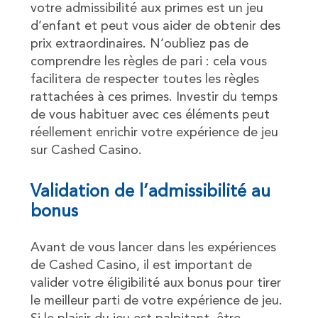
votre admissibilité aux primes est un jeu
d’enfant et peut vous aider de obtenir des
prix extraordinaires. N’oubliez pas de
comprendre les règles de pari : cela vous
facilitera de respecter toutes les règles
rattachées à ces primes. Investir du temps
de vous habituer avec ces éléments peut
réellement enrichir votre expérience de jeu
sur Cashed Casino.
Validation de l’admissibilité au
bonus
Avant de vous lancer dans les expériences
de Cashed Casino, il est important de
valider votre éligibilité aux bonus pour tirer
le meilleur parti de votre expérience de jeu.