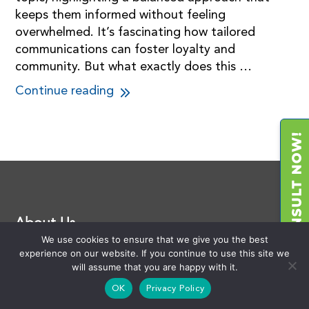
keeps them informed without feeling
overwhelmed. It’s fascinating how tailored
communications can foster loyalty and
community. But what exactly does this …
Continue reading
About Us
We use cookies to ensure that we give you the best
experience on our website. If you continue to use this site we
We founded the 3rd Party Advisory industry and provide
will assume that you are happy with it.
consulting support for the Outsourcing of IT, BPO, and
Cybersecurity as well as Captive Operations
OK
Privacy Policy
development using our market-defining Vision-Pilot &