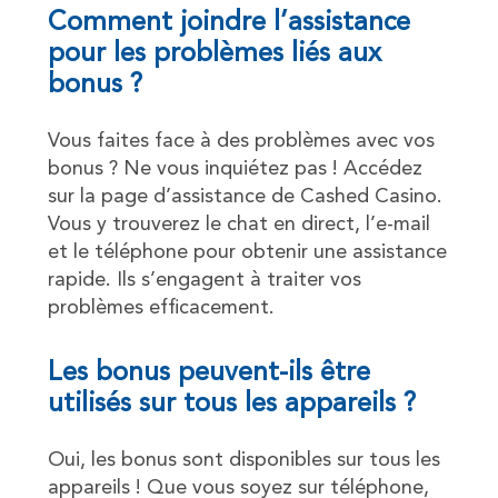
Comment joindre l’assistance
pour les problèmes liés aux
bonus ?
Vous faites face à des problèmes avec vos
bonus ? Ne vous inquiétez pas ! Accédez
sur la page d’assistance de Cashed Casino.
Vous y trouverez le chat en direct, l’e-mail
et le téléphone pour obtenir une assistance
rapide. Ils s’engagent à traiter vos
problèmes efficacement.
Les bonus peuvent-ils être
utilisés sur tous les appareils ?
Oui, les bonus sont disponibles sur tous les
appareils ! Que vous soyez sur téléphone,