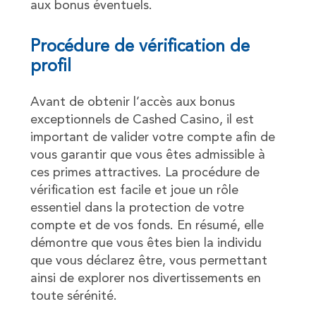
aux bonus éventuels.
Procédure de vérification de
profil
Avant de obtenir l’accès aux bonus
exceptionnels de Cashed Casino, il est
important de valider votre compte afin de
vous garantir que vous êtes admissible à
ces primes attractives. La procédure de
vérification est facile et joue un rôle
essentiel dans la protection de votre
compte et de vos fonds. En résumé, elle
démontre que vous êtes bien la individu
que vous déclarez être, vous permettant
ainsi de explorer nos divertissements en
toute sérénité.