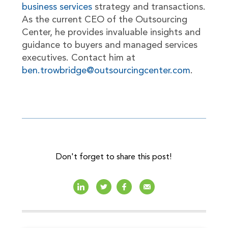
business services
strategy and transactions.
As the current CEO of the Outsourcing
Center, he provides invaluable insights and
guidance to buyers and managed services
executives. Contact him at
ben.trowbridge@outsourcingcenter.com
.
Don't forget to share this post!