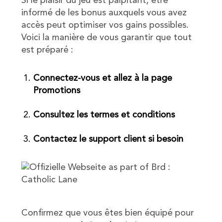
Si le plaisir du jeu est palpitant, être
informé de les bonus auxquels vous avez
accès peut optimiser vos gains possibles.
Voici la manière de vous garantir que tout
est préparé :
Connectez-vous et allez à la page
Promotions
Consultez les termes et conditions
Contactez le support client si besoin
Confirmez que vous êtes bien équipé pour