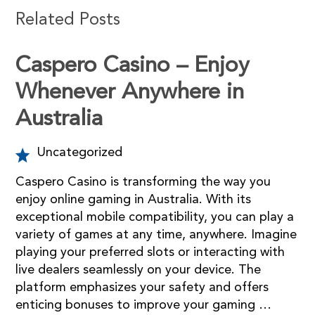
Related Posts
Caspero Casino – Enjoy
Whenever Anywhere in
Australia
Uncategorized
Caspero Casino is transforming the way you
enjoy online gaming in Australia. With its
exceptional mobile compatibility, you can play a
variety of games at any time, anywhere. Imagine
playing your preferred slots or interacting with
live dealers seamlessly on your device. The
platform emphasizes your safety and offers
enticing bonuses to improve your gaming …