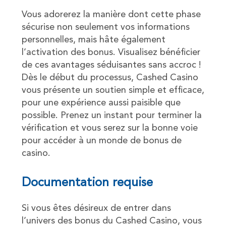
Vous adorerez la manière dont cette phase
sécurise non seulement vos informations
personnelles, mais hâte également
l’activation des bonus. Visualisez bénéficier
de ces avantages séduisantes sans accroc !
Dès le début du processus, Cashed Casino
vous présente un soutien simple et efficace,
pour une expérience aussi paisible que
possible. Prenez un instant pour terminer la
vérification et vous serez sur la bonne voie
pour accéder à un monde de bonus de
casino.
Documentation requise
Si vous êtes désireux de entrer dans
l’univers des bonus du Cashed Casino, vous