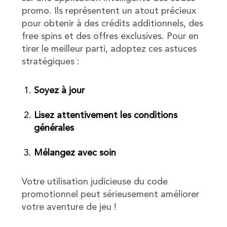
promo. Ils représentent un atout précieux
pour obtenir à des crédits additionnels, des
free spins et des offres exclusives. Pour en
tirer le meilleur parti, adoptez ces astuces
stratégiques :
Soyez à jour
Lisez attentivement les conditions
générales
Mélangez avec soin
Votre utilisation judicieuse du code
promotionnel peut sérieusement améliorer
votre aventure de jeu !