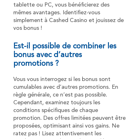
tablette ou PC, vous bénéficierez des
mêmes avantages. Identifiez-vous
simplement à Cashed Casino et jouissez de
vos bonus !
Est-il possible de combiner les
bonus avec d’autres
promotions ?
Vous vous interrogez si les bonus sont
cumulables avec d’autres promotions. En
règle générale, ce n’est pas possible.
Cependant, examinez toujours les
conditions spécifiques de chaque
promotion. Des offres limitées peuvent être
proposées, optimisant ainsi vos gains. Ne
ratez pas ! Lisez attentivement les