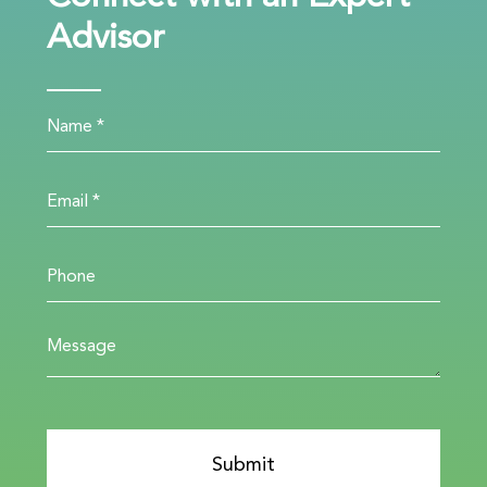
Advisor