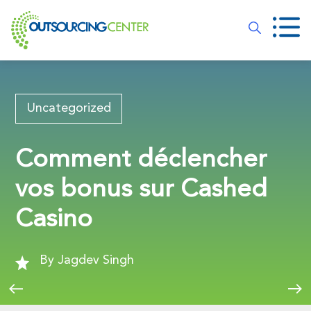
Uncategorized
Comment déclencher
vos bonus sur Cashed
Casino
By Jagdev Singh