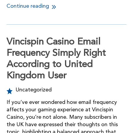
Continue reading
Vincispin Casino Email
Frequency Simply Right
According to United
Kingdom User
Uncategorized
If you’ve ever wondered how email frequency
affects your gaming experience at Vincispin
Casino, you’re not alone. Many subscribers in
the UK have expressed their thoughts on this
topic, highlighting a balanced approach that