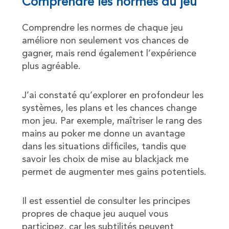
Comprendre les normes du jeu
Comprendre les normes de chaque jeu
améliore non seulement vos chances de
gagner, mais rend également l’expérience
plus agréable.
J’ai constaté qu’explorer en profondeur les
systèmes, les plans et les chances change
mon jeu. Par exemple, maîtriser le rang des
mains au poker me donne un avantage
dans les situations difficiles, tandis que
savoir les choix de mise au blackjack me
permet de augmenter mes gains potentiels.
Il est essentiel de consulter les principes
propres de chaque jeu auquel vous
participez, car les subtilités peuvent