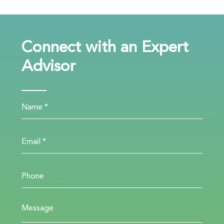
Connect with an Expert
Advisor