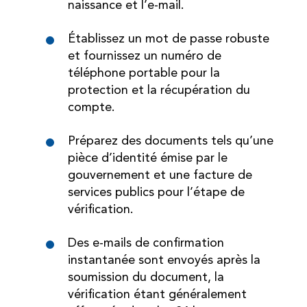
naissance et l’e-mail.
Établissez un mot de passe robuste
et fournissez un numéro de
téléphone portable pour la
protection et la récupération du
compte.
Préparez des documents tels qu’une
pièce d’identité émise par le
gouvernement et une facture de
services publics pour l’étape de
vérification.
Des e-mails de confirmation
instantanée sont envoyés après la
soumission du document, la
vérification étant généralement