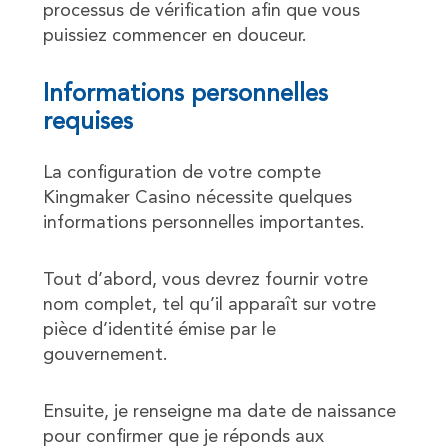
processus de vérification afin que vous
puissiez commencer en douceur.
Informations personnelles
requises
La configuration de votre compte
Kingmaker Casino nécessite quelques
informations personnelles importantes.
Tout d’abord, vous devrez fournir votre
nom complet, tel qu’il apparaît sur votre
pièce d’identité émise par le
gouvernement.
Ensuite, je renseigne ma date de naissance
pour confirmer que je réponds aux