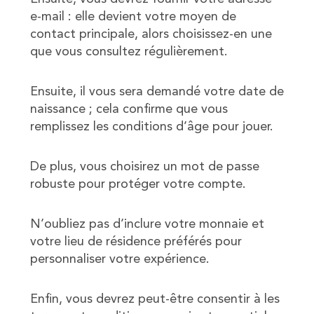
e-mail : elle devient votre moyen de
contact principale, alors choisissez-en une
que vous consultez régulièrement.
Ensuite, il vous sera demandé votre date de
naissance ; cela confirme que vous
remplissez les conditions d’âge pour jouer.
De plus, vous choisirez un mot de passe
robuste pour protéger votre compte.
N’oubliez pas d’inclure votre monnaie et
votre lieu de résidence préférés pour
personnaliser votre expérience.
Enfin, vous devrez peut-être consentir à les