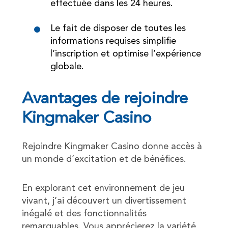
effectuée dans les 24 heures.
Le fait de disposer de toutes les
informations requises simplifie
l’inscription et optimise l’expérience
globale.
Avantages de rejoindre
Kingmaker Casino
Rejoindre Kingmaker Casino donne accès à
un monde d’excitation et de bénéfices.
En explorant cet environnement de jeu
vivant, j’ai découvert un divertissement
inégalé et des fonctionnalités
remarquables. Vous apprécierez la variété