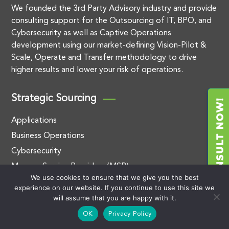
We founded the 3rd Party Advisory industry and provide
consulting support for the Outsourcing of IT, BPO, and
Cybersecurity as well as Captive Operations
development using our market-defining Vision-Pilot &
Scale, Operate and Transfer methodology to drive
higher results and lower your risk of operations.
Strategic Sourcing
Applications
Business Operations
Cybersecurity
Manage Service Providers (MSP)
We use cookies to ensure that we give you the best
Private Equity
experience on our website. If you continue to use this site we
will assume that you are happy with it.
Build Operate Transfer
OK
Privacy Policy