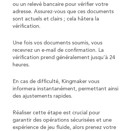
ou un relevé bancaire pour vérifier votre
adresse. Assurez-vous que ces documents
sont actuels et clairs ; cela hâtera la
vérification.
Une fois vos documents soumis, vous
recevrez un e-mail de confirmation. La
vérification prend généralement jusqu’à 24
heures.
En cas de difficulté, Kingmaker vous
informera instantanément, permettant ainsi
des ajustements rapides.
Réaliser cette étape est crucial pour
garantir des opérations sécurisées et une
expérience de jeu fluide, alors prenez votre