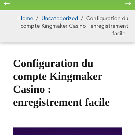
Home
/
Uncategorized
/
Configuration du
compte Kingmaker Casino : enregistrement
facile
Configuration du
compte Kingmaker
Casino :
enregistrement facile