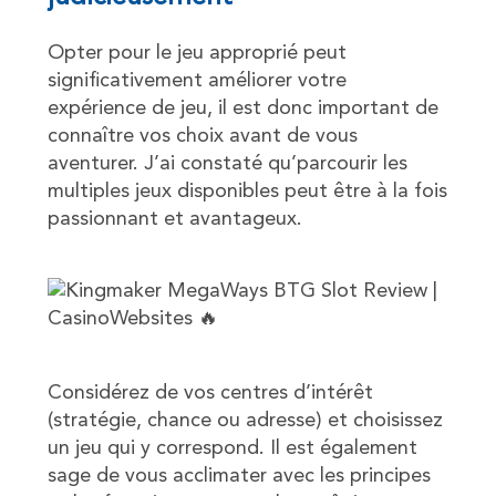
Opter pour le jeu approprié peut
significativement améliorer votre
expérience de jeu, il est donc important de
connaître vos choix avant de vous
aventurer. J’ai constaté qu’parcourir les
multiples jeux disponibles peut être à la fois
passionnant et avantageux.
Considérez de vos centres d’intérêt
(stratégie, chance ou adresse) et choisissez
un jeu qui y correspond. Il est également
sage de vous acclimater avec les principes