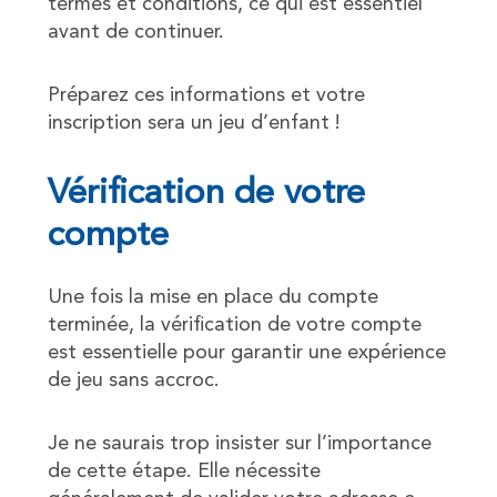
termes et conditions, ce qui est essentiel
avant de continuer.
Préparez ces informations et votre
inscription sera un jeu d’enfant !
Vérification de votre
compte
Une fois la mise en place du compte
terminée, la vérification de votre compte
est essentielle pour garantir une expérience
de jeu sans accroc.
Je ne saurais trop insister sur l’importance
de cette étape. Elle nécessite