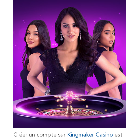
Créer un compte sur
Kingmaker Casino
est