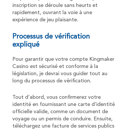
inscription se déroule sans heurts et
rapidement, ouvrant la voie à une
expérience de jeu plaisante.
Processus de vérification
expliqué
Pour garantir que votre compte Kingmaker
Casino est sécurisé et conforme à la
législation, je devrai vous guider tout au
long du processus de vérification.
Tout d’abord, vous confirmerez votre
identité en fournissant une carte d’identité
officielle valide, comme un document de
voyage ou un permis de conduire. Ensuite,
téléchargez une facture de services publics