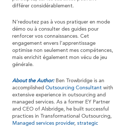
différer considérablement.
N’redoutez pas à vous pratiquer en mode
démo ou à consulter des guides pour
renforcer vos connaissances. Cet
engagement envers l’apprentissage
optimise non seulement mes compétences,
mais enrichit également mon vécu de jeu
générale.
About the Author:
Ben Trowbridge is an
accomplished
Outsourcing Consultant
with
extensive experience in outsourcing and
managed services. As a former EY Partner
and CEO of Alsbridge, he built successful
practices in Transformational Outsourcing,
Managed services provider
,
strategic