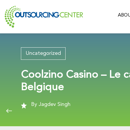
ABOU
Uncategorized
Coolzino Casino – Le c
Belgique
By Jagdev Singh