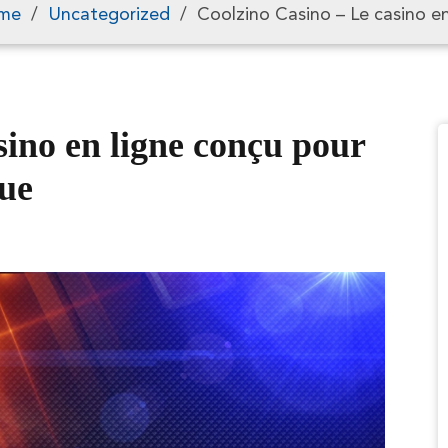
me
/
Uncategorized
/
Coolzino Casino – Le casino en
sino en ligne conçu pour
que