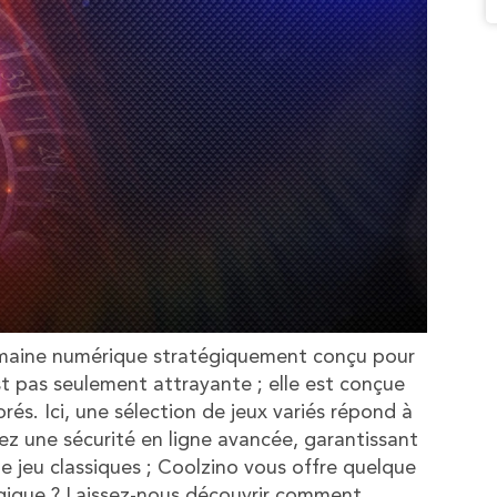
omaine numérique stratégiquement conçu pour
est pas seulement attrayante ; elle est conçue
s. Ici, une sélection de jeux variés répond à
rez une sécurité en ligne avancée, garantissant
de jeu classiques ; Coolzino vous offre quelque
tégique ? Laissez-nous découvrir comment