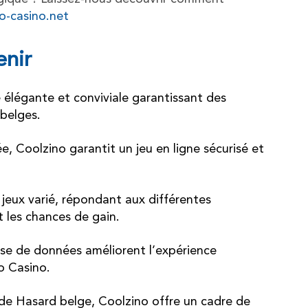
o-casino.net
enir
 élégante et conviviale garantissant des
 belges.
, Coolzino garantit un jeu en ligne sécurisé et
 jeux varié, répondant aux différentes
 les chances de gain.
yse de données améliorent l’expérience
o Casino.
de Hasard belge, Coolzino offre un cadre de