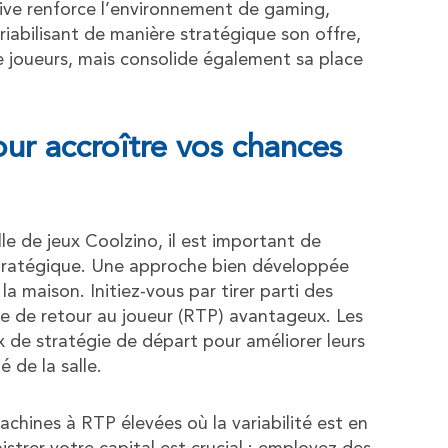
 live renforce l’environnement de gaming,
ariabilisant de manière stratégique son offre,
e joueurs, mais consolide également sa place
our accroître vos chances
e de jeux Coolzino, il est important de
tratégique. Une approche bien développée
a maison. Initiez-vous par tirer parti des
ge de retour au joueur (RTP) avantageux. Les
x de stratégie de départ pour améliorer leurs
é de la salle.
chines à RTP élevées où la variabilité est en