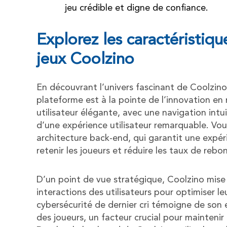
jeu crédible et digne de confiance.
Explorez les caractéristiqu
jeux Coolzino
En découvrant l’univers fascinant de Coolzin
plateforme est à la pointe de l’innovation en 
utilisateur élégante, avec une navigation intu
d’une expérience utilisateur remarquable. Vo
architecture back-end, qui garantit une expér
retenir les joueurs et réduire les taux de rebo
D’un point de vue stratégique, Coolzino mise 
interactions des utilisateurs pour optimiser 
cybersécurité de dernier cri témoigne de so
des joueurs, un facteur crucial pour maintenir 