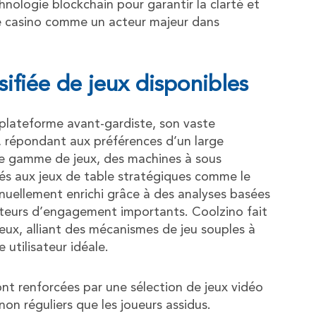
hnologie blockchain pour garantir la clarté et
 le casino comme un acteur majeur dans
ifiée de jeux disponibles
plateforme avant-gardiste, son vaste
, répondant aux préférences d’un large
rge gamme de jeux, des machines à sous
vés aux jeux de table stratégiques comme le
tinuellement enrichi grâce à des analyses basées
cateurs d’engagement importants. Coolzino fait
ieux, alliant des mécanismes de jeu souples à
utilisateur idéale.
nt renforcées par une sélection de jeux vidéo
 non réguliers que les joueurs assidus.