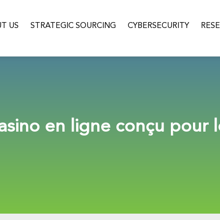
T US
STRATEGIC SOURCING
CYBERSECURITY
RES
asino en ligne conçu pour 