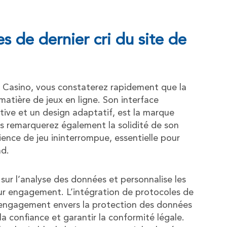
es de dernier cri du site de
o Casino, vous constaterez rapidement que la
matière de jeux en ligne. Son interface
itive et un design adaptatif, est la marque
us remarquerez également la solidité de son
ience de jeu ininterrompue, essentielle pour
nd.
sur l’analyse des données et personnalise les
leur engagement. L’intégration de protocoles de
n engagement envers la protection des données
la confiance et garantir la conformité légale.