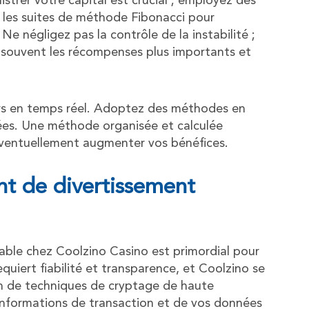
strer votre capital est crucial ; employez des
 les suites de méthode Fibonacci pour
Ne négligez pas la contrôle de la instabilité ;
 souvent les récompenses plus importants et
ers en temps réel. Adoptez des méthodes en
vées. Une méthode organisée et calculée
éventuellement augmenter vos bénéfices.
nt de divertissement
able chez Coolzino Casino est primordial pour
requiert fiabilité et transparence, et Coolzino se
ion de techniques de cryptage de haute
 informations de transaction et de vos données