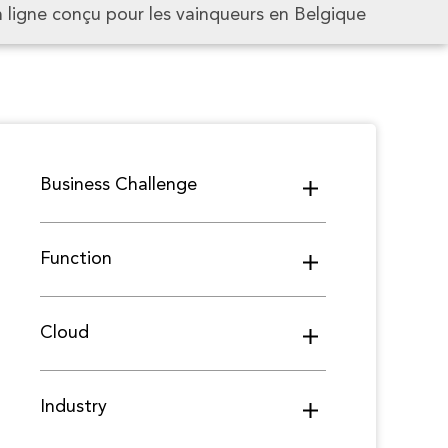
 ligne conçu pour les vainqueurs en Belgique
Business Challenge
Function
Cloud
Industry