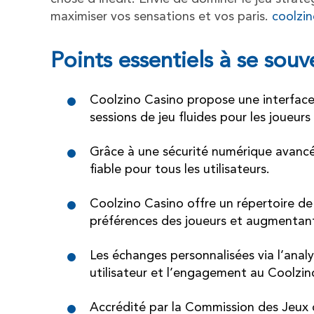
maximiser vos sensations et vos paris.
coolzin
Points essentiels à se souv
Coolzino Casino propose une interface
sessions de jeu fluides pour les joueurs
Grâce à une sécurité numérique avancée
fiable pour tous les utilisateurs.
Coolzino Casino offre un répertoire de
préférences des joueurs et augmentant
Les échanges personnalisées via l’anal
utilisateur et l’engagement au Coolzin
Accrédité par la Commission des Jeux 