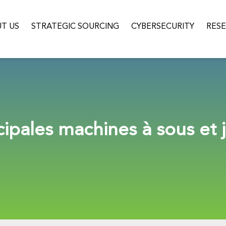
T US
STRATEGIC SOURCING
CYBERSECURITY
RES
cipales machines à sous et 