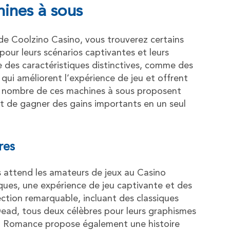
hines à sous
de Coolzino Casino, vous trouverez certains
pour leurs scénarios captivantes et leurs
 des caractéristiques distinctives, comme des
qui améliorent l’expérience de jeu et offrent
s, nombre de ces machines à sous proposent
t de gagner des gains importants en un seul
res
 attend les amateurs de jeux au Casino
ues, une expérience de jeu captivante et des
ction remarquable, incluant des classiques
ead, tous deux célèbres pour leurs graphismes
al Romance propose également une histoire