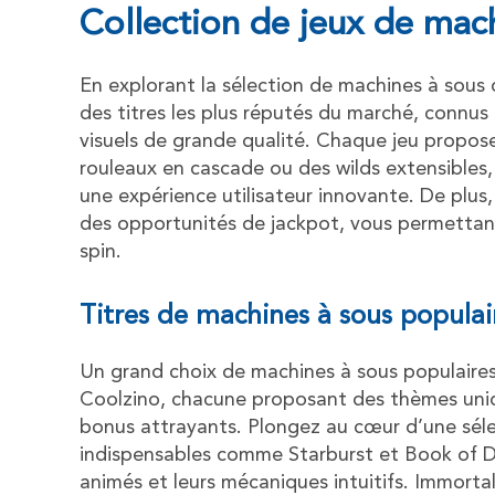
Collection de jeux de mac
En explorant la sélection de machines à sous 
des titres les plus réputés du marché, connus 
visuels de grande qualité. Chaque jeu propose
rouleaux en cascade ou des wilds extensibles, 
une expérience utilisateur innovante. De plu
des opportunités de jackpot, vous permettan
spin.
Titres de machines à sous populai
Un grand choix de machines à sous populaires
Coolzino, chacune proposant des thèmes uniq
bonus attrayants. Plongez au cœur d’une séle
indispensables comme Starburst et Book of D
animés et leurs mécaniques intuitifs. Immort