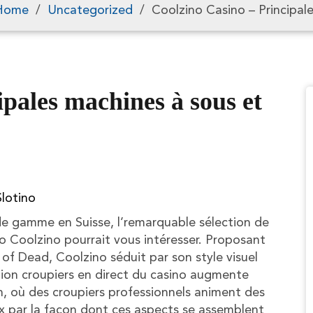
Home
/
Uncategorized
/
Coolzino Casino – Principale
pales machines à sous et
de gamme en Suisse, l’remarquable sélection de
o Coolzino pourrait vous intéresser. Proposant
of Dead, Coolzino séduit par son style visuel
tion croupiers en direct du casino augmente
on, où des croupiers professionnels animent des
ux par la façon dont ces aspects se assemblent