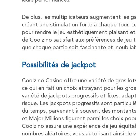
leurs performances.
De plus, les multiplicateurs augmentent les g
créant une stimulation forte à chaque tour. Le
pour rendre le jeu esthétiquement plaisant e
de Coolzino satisfait aux préférences de jeu 
que chaque partie soit fascinante et inoubliab
Possibilités de jackpot
Coolzino Casino offre une variété de gros lot
ce qui en fait un choix attrayant pour les gr
variété de jackpots progressifs et fixes, adap
risque. Les jackpots progressifs sont particul
du temps, parvenant à souvent des montant
et Major Millions figurent parmi les choix popu
Coolzino assure une expérience de jeu équitab
nombres aléatoires, vous autorisant ainsi de v