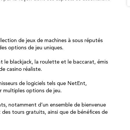
llection de jeux de machines à sous réputés
des options de jeu uniques.
t le blackjack, la roulette et le baccarat, émis
e casino réaliste.
nisseurs de logiciels tels que NetEnt,
multiples options de jeu.
hants, notamment d’un ensemble de bienvenue
des tours gratuits, ainsi que de bénéfices de