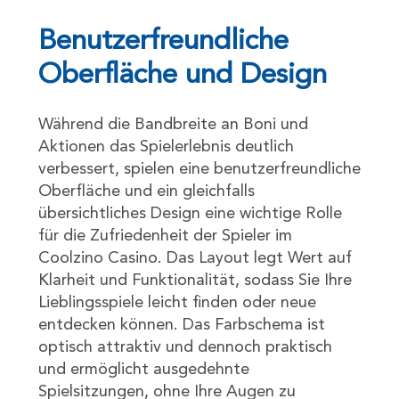
Benutzerfreundliche
Oberfläche und Design
Während die Bandbreite an Boni und
Aktionen das Spielerlebnis deutlich
verbessert, spielen eine benutzerfreundliche
Oberfläche und ein gleichfalls
übersichtliches Design eine wichtige Rolle
für die Zufriedenheit der Spieler im
Coolzino Casino. Das Layout legt Wert auf
Klarheit und Funktionalität, sodass Sie Ihre
Lieblingsspiele leicht finden oder neue
entdecken können. Das Farbschema ist
optisch attraktiv und dennoch praktisch
und ermöglicht ausgedehnte
Spielsitzungen, ohne Ihre Augen zu