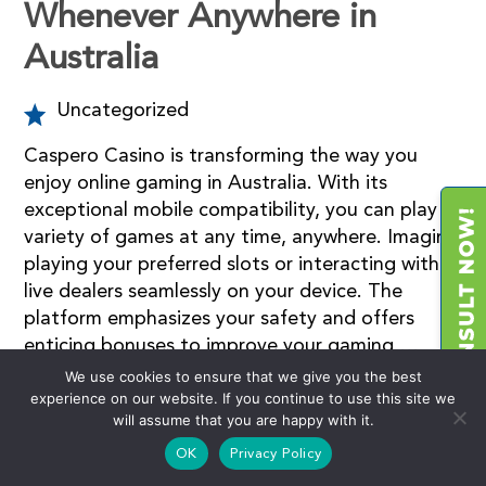
Whenever Anywhere in
Australia
Uncategorized
Caspero Casino is transforming the way you
enjoy online gaming in Australia. With its
exceptional mobile compatibility, you can play a
variety of games at any time, anywhere. Imagine
playing your preferred slots or interacting with
live dealers seamlessly on your device. The
platform emphasizes your safety and offers
enticing bonuses to improve your gaming …
We use cookies to ensure that we give you the best
Continue reading
experience on our website. If you continue to use this site we
will assume that you are happy with it.
OK
Privacy Policy