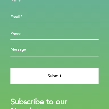
Subscribe to our