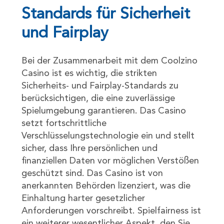
Standards für Sicherheit
und Fairplay
Bei der Zusammenarbeit mit dem Coolzino
Casino ist es wichtig, die strikten
Sicherheits- und Fairplay-Standards zu
berücksichtigen, die eine zuverlässige
Spielumgebung garantieren. Das Casino
setzt fortschrittliche
Verschlüsselungstechnologie ein und stellt
sicher, dass Ihre persönlichen und
finanziellen Daten vor möglichen Verstößen
geschützt sind. Das Casino ist von
anerkannten Behörden lizenziert, was die
Einhaltung harter gesetzlicher
Anforderungen vorschreibt. Spielfairness ist
ein weiterer wesentlicher Aspekt, den Sie