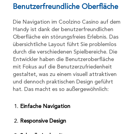
Benutzerfreundliche Oberfläche
Die Navigation im Coolzino Casino auf dem
Handy ist dank der benutzerfreundlichen
Oberfläche ein störungsfreies Erlebnis. Das
übersichtliche Layout führt Sie problemlos
durch die verschiedenen Spielbereiche. Die
Entwickler haben die Benutzeroberfläche
mit Fokus auf die Benutzerzufriedenheit
gestaltet, was zu einem visuell attraktiven
und dennoch praktischen Design geführt
hat. Das macht es so außergewöhnlich:
Einfache Navigation
Responsive Design