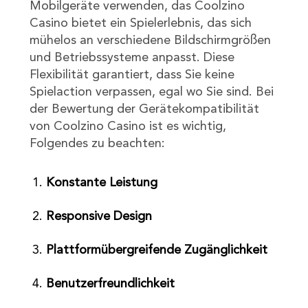
Mobilgeräte verwenden, das Coolzino
Casino bietet ein Spielerlebnis, das sich
mühelos an verschiedene Bildschirmgrößen
und Betriebssysteme anpasst. Diese
Flexibilität garantiert, dass Sie keine
Spielaction verpassen, egal wo Sie sind. Bei
der Bewertung der Gerätekompatibilität
von Coolzino Casino ist es wichtig,
Folgendes zu beachten:
Konstante Leistung
Responsive Design
Plattformübergreifende Zugänglichkeit
Benutzerfreundlichkeit