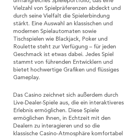
umfangreiches Spieleportfolio, das eine
Vielzahl von Spielpräferenzen abdeckt und
durch seine Vielfalt die Spielerbindung
stärkt. Eine Auswahl an klassischen und
modernen Spielautomaten sowie
Tischspielen wie Blackjack, Poker und
Roulette steht zur Verfügung – für jeden
Geschmack ist etwas dabei. Jedes Spiel
stammt von führenden Entwicklern und
bietet hochwertige Grafiken und flüssiges
Gameplay.
Das Casino zeichnet sich außerdem durch
Live-Dealer-Spiele aus, die ein interaktiveres
Erlebnis ermöglichen. Diese Spiele
ermöglichen Ihnen, in Echtzeit mit den
Dealern zu interagieren und so die
klassische Casino-Atmosphäre komfortabel