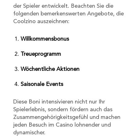
der Spieler entwickelt. Beachten Sie die
folgenden bemerkenswerten Angebote, die
Coolzino auszeichnen:
Willkommensbonus
Treueprogramm
Wöchentliche Aktionen
Saisonale Events
Diese Boni intensivieren nicht nur Ihr
Spielerlebnis, sondern fördern auch das
Zusammengehörigkeitsgefühl und machen
jeden Besuch im Casino lohnender und
dynamischer.