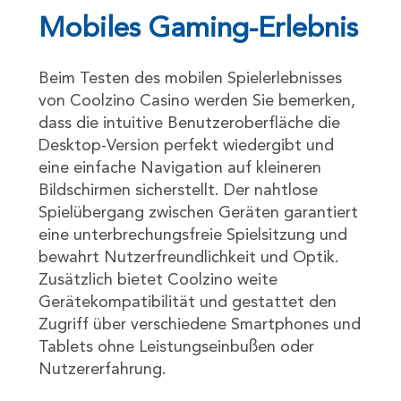
Mobiles Gaming-Erlebnis
Beim Testen des mobilen Spielerlebnisses
von Coolzino Casino werden Sie bemerken,
dass die intuitive Benutzeroberfläche die
Desktop-Version perfekt wiedergibt und
eine einfache Navigation auf kleineren
Bildschirmen sicherstellt. Der nahtlose
Spielübergang zwischen Geräten garantiert
eine unterbrechungsfreie Spielsitzung und
bewahrt Nutzerfreundlichkeit und Optik.
Zusätzlich bietet Coolzino weite
Gerätekompatibilität und gestattet den
Zugriff über verschiedene Smartphones und
Tablets ohne Leistungseinbußen oder
Nutzererfahrung.