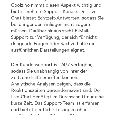
Coolzino nimmt diesen Aspekt wichtig und
bietet mehrere Support-Kanäle. Der Live-
Chat bietet Echtzeit-Antworten, sodass Sie
bei dringenden Anliegen nicht zögern
müssen. Darüber hinaus steht E-Mail-
Support zur Verfügung, der sich für nicht
dringende Fragen oder Sachverhalte mit
ausführlichen Darstellungen eignet.
Der Kundensupport ist 24/7 verfügbar,
sodass Sie unabhängig von Ihrer der
Zeitzone Hilfe erhoffen können.
Analytische Analysen zeigen, dass die
Reaktionszeiten bewundernswert sind. Der
Live-Chat benötigt im Durchschnitt nur eine
kurze Zeit. Das Support-Team ist erfahren
und bietet deutliche Lösungen ohne