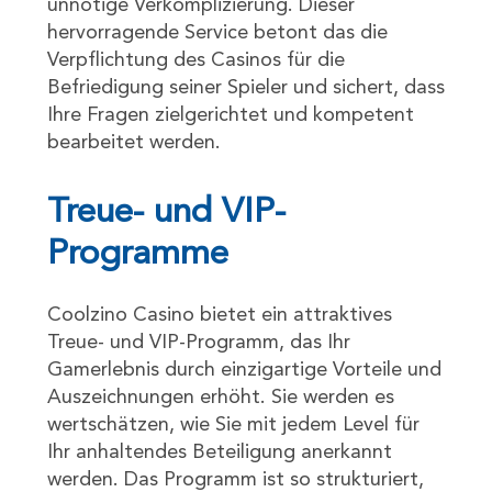
unnötige Verkomplizierung. Dieser
hervorragende Service betont das die
Verpflichtung des Casinos für die
Befriedigung seiner Spieler und sichert, dass
Ihre Fragen zielgerichtet und kompetent
bearbeitet werden.
Treue- und VIP-
Programme
Coolzino Casino bietet ein attraktives
Treue- und VIP-Programm, das Ihr
Gamerlebnis durch einzigartige Vorteile und
Auszeichnungen erhöht. Sie werden es
wertschätzen, wie Sie mit jedem Level für
Ihr anhaltendes Beteiligung anerkannt
werden. Das Programm ist so strukturiert,