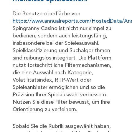
Die Benutzeroberfläche von
https://www.annualreports.com/HostedData/An
Spingranny Casino ist nicht nur simpel zu
bedienen, sondern auch leistungsfähig,
insbesondere bei der Spieleauswahl.
Spielklassifizierung und Suchalgorithmen
sind reibungslos integriert. Die Plattform
nutzt fortschrittliche Filtermechanismen,
die eine Auswahl nach Kategorie,
Volatilitätsindex, RTP-Wert oder
Spieleanbieter ermöglichen und so die
Präzision Ihrer Spielauswahl verbessern.
Nutzen Sie diese Filter bewusst, um Ihre
Orientierung zu verfeinern.
Sobald Sie die Rubrik ausgewählt haben,