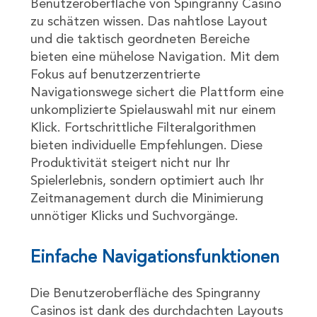
Benutzeroberfläche von Spingranny Casino
zu schätzen wissen. Das nahtlose Layout
und die taktisch geordneten Bereiche
bieten eine mühelose Navigation. Mit dem
Fokus auf benutzerzentrierte
Navigationswege sichert die Plattform eine
unkomplizierte Spielauswahl mit nur einem
Klick. Fortschrittliche Filteralgorithmen
bieten individuelle Empfehlungen. Diese
Produktivität steigert nicht nur Ihr
Spielerlebnis, sondern optimiert auch Ihr
Zeitmanagement durch die Minimierung
unnötiger Klicks und Suchvorgänge.
Einfache Navigationsfunktionen
Die Benutzeroberfläche des Spingranny
Casinos ist dank des durchdachten Layouts