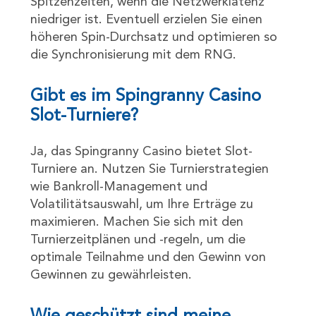
Spitzenzeiten, wenn die Netzwerklatenz
niedriger ist. Eventuell erzielen Sie einen
höheren Spin-Durchsatz und optimieren so
die Synchronisierung mit dem RNG.
Gibt es im Spingranny Casino
Slot-Turniere?
Ja, das Spingranny Casino bietet Slot-
Turniere an. Nutzen Sie Turnierstrategien
wie Bankroll-Management und
Volatilitätsauswahl, um Ihre Erträge zu
maximieren. Machen Sie sich mit den
Turnierzeitplänen und -regeln, um die
optimale Teilnahme und den Gewinn von
Gewinnen zu gewährleisten.