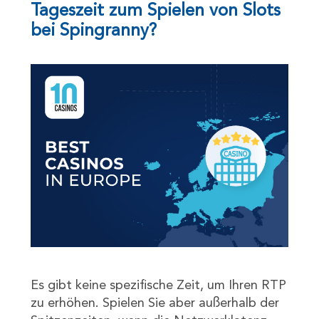
Tageszeit zum Spielen von Slots
bei Spingranny?
Es gibt keine spezifische Zeit, um Ihren RTP
zu erhöhen. Spielen Sie aber außerhalb der