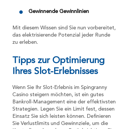
Gewinnende Gewinnlinien
Mit diesem Wissen sind Sie nun vorbereitet,
das elektrisierende Potenzial jeder Runde
zu erleben.
Tipps zur Optimierung
Ihres Slot-Erlebnisses
Wenn Sie Ihr Slot-Erlebnis im Spingranny
Casino steigern möchten, ist ein gutes
Bankroll-Management eine der effektivsten
Strategien. Legen Sie ein Limit fest, dessen
Einsatz Sie sich leisten können. Definieren
Sie Verlustlimits und Gewinnziele, um die