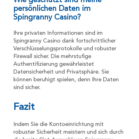
Wie geschützt sind meine
persönlichen Daten im
Spingranny Casino?
Ihre privaten Informationen sind im
Spingranny Casino dank fortschrittlicher
Verschlüsselungsprotokolle und robuster
Firewall sicher. Die mehrstufige
Authentifizierung gewährleistet
Datensicherheit und Privatsphäre. Sie
können beruhigt spielen, denn Ihre Daten
sind sicher.
Fazit
Indem Sie die Kontoeinrichtung mit
robuster Sicherheit meistern und sich durch