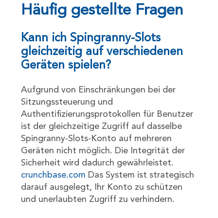
Häufig gestellte Fragen
Kann ich Spingranny-Slots
gleichzeitig auf verschiedenen
Geräten spielen?
Aufgrund von Einschränkungen bei der
Sitzungssteuerung und
Authentifizierungsprotokollen für Benutzer
ist der gleichzeitige Zugriff auf dasselbe
Spingranny-Slots-Konto auf mehreren
Geräten nicht möglich. Die Integrität der
Sicherheit wird dadurch gewährleistet.
crunchbase.com
Das System ist strategisch
darauf ausgelegt, Ihr Konto zu schützen
und unerlaubten Zugriff zu verhindern.