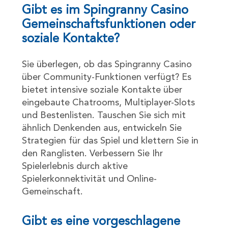
Gibt es im Spingranny Casino
Gemeinschaftsfunktionen oder
soziale Kontakte?
Sie überlegen, ob das Spingranny Casino
über Community-Funktionen verfügt? Es
bietet intensive soziale Kontakte über
eingebaute Chatrooms, Multiplayer-Slots
und Bestenlisten. Tauschen Sie sich mit
ähnlich Denkenden aus, entwickeln Sie
Strategien für das Spiel und klettern Sie in
den Ranglisten. Verbessern Sie Ihr
Spielerlebnis durch aktive
Spielerkonnektivität und Online-
Gemeinschaft.
Gibt es eine vorgeschlagene