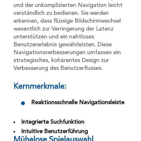
und der unkomplizierten Navigation leicht
verständlich zu bedienen. Sie werden
erkennen, dass flüssige Bildschirmwechsel
wesentlich zur Verringerung der Latenz
unterstützen und ein nahtloses
Benutzererlebnis gewährleisten. Diese
Navigationsverbesserungen umfassen ein
strategisches, kohärentes Design zur
Verbesserung des Benutzerflusses.
Kernmerkmale:
Reaktionsschnelle Navigationsleiste
Integrierte Suchfunktion
Intuitive Benutzerführung
Mühelose Spielauswahl