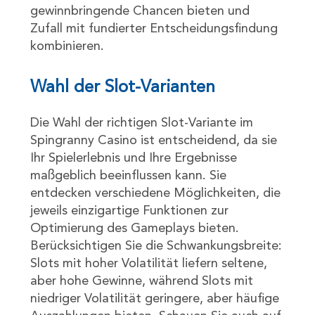
gewinnbringende Chancen bieten und
Zufall mit fundierter Entscheidungsfindung
kombinieren.
Wahl der Slot-Varianten
Die Wahl der richtigen Slot-Variante im
Spingranny Casino ist entscheidend, da sie
Ihr Spielerlebnis und Ihre Ergebnisse
maßgeblich beeinflussen kann. Sie
entdecken verschiedene Möglichkeiten, die
jeweils einzigartige Funktionen zur
Optimierung des Gameplays bieten.
Berücksichtigen Sie die Schwankungsbreite:
Slots mit hoher Volatilität liefern seltene,
aber hohe Gewinne, während Slots mit
niedriger Volatilität geringere, aber häufige