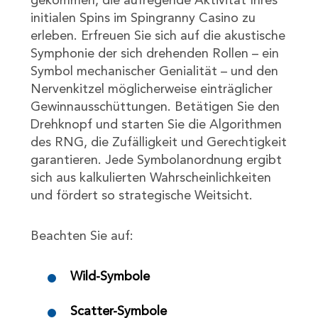
gekommen, die aufregende Aktivität Ihres
initialen Spins im Spingranny Casino zu
erleben. Erfreuen Sie sich auf die akustische
Symphonie der sich drehenden Rollen – ein
Symbol mechanischer Genialität – und den
Nervenkitzel möglicherweise einträglicher
Gewinnausschüttungen. Betätigen Sie den
Drehknopf und starten Sie die Algorithmen
des RNG, die Zufälligkeit und Gerechtigkeit
garantieren. Jede Symbolanordnung ergibt
sich aus kalkulierten Wahrscheinlichkeiten
und fördert so strategische Weitsicht.
Beachten Sie auf:
Wild-Symbole
Scatter-Symbole