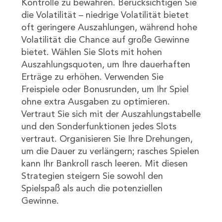
Kontrolle zu bewahren. Berücksichtigen Sie
die Volatilität – niedrige Volatilität bietet
oft geringere Auszahlungen, während hohe
Volatilität die Chance auf große Gewinne
bietet. Wählen Sie Slots mit hohen
Auszahlungsquoten, um Ihre dauerhaften
Erträge zu erhöhen. Verwenden Sie
Freispiele oder Bonusrunden, um Ihr Spiel
ohne extra Ausgaben zu optimieren.
Vertraut Sie sich mit der Auszahlungstabelle
und den Sonderfunktionen jedes Slots
vertraut. Organisieren Sie Ihre Drehungen,
um die Dauer zu verlängern; rasches Spielen
kann Ihr Bankroll rasch leeren. Mit diesen
Strategien steigern Sie sowohl den
Spielspaß als auch die potenziellen
Gewinne.