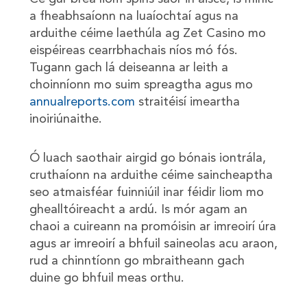
a fheabhsaíonn na luaíochtaí agus na
arduithe céime laethúla ag Zet Casino mo
eispéireas cearrbhachais níos mó fós.
Tugann gach lá deiseanna ar leith a
choinníonn mo suim spreagtha agus mo
annualreports.com
straitéisí imeartha
inoiriúnaithe.
Ó luach saothair airgid go bónais iontrála,
cruthaíonn na arduithe céime saincheaptha
seo atmaisféar fuinniúil inar féidir liom mo
ghealltóireacht a ardú. Is mór agam an
chaoi a cuireann na promóisin ar imreoirí úra
agus ar imreoirí a bhfuil saineolas acu araon,
rud a chinntíonn go mbraitheann gach
duine go bhfuil meas orthu.