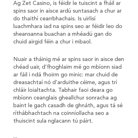
Ag Zet Casino, is féidir le tuiscint a fháil ar
spins saor in aisce ardú suntasach a chur ar
do thaithí cearrbhachais. Is uirlisí
luachmhara iad na spins seo ar féidir leo do
sheansanna buachan a mhéadú gan do
chuid airgid féin a chur i mbaol.
Nuair a tháinig mé ar spins saor in aisce den
chéad uair, d’fhoghlaim mé go mbíonn siad
ar fáil i ndá fhoirm go minic: mar chuid de
dreasachtaí nó d’arduithe céime, agus trí
chláir loialtachta. Tabhair faoi deara go
mbíonn ceanglais gheallchur sonracha ag
baint le gach casadh de ghnáth, agus tá sé
ríthábhachtach na coinníollacha seo a
thuiscint sula nglacann tú páirt.