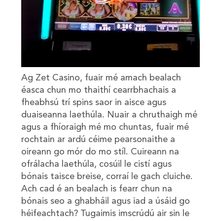
Ag Zet Casino, fuair mé amach bealach
éasca chun mo thaithí cearrbhachais a
fheabhsú trí spins saor in aisce agus
duaiseanna laethúla. Nuair a chruthaigh mé
agus a fhíoraigh mé mo chuntas, fuair mé
rochtain ar ardú céime pearsonaithe a
oireann go mór do mo stíl. Cuireann na
ofrálacha laethúla, cosúil le cistí agus
bónais taisce breise, corraí le gach cluiche.
Ach cad é an bealach is fearr chun na
bónais seo a ghabháil agus iad a úsáid go
héifeachtach? Tugaimis imscrúdú air sin le