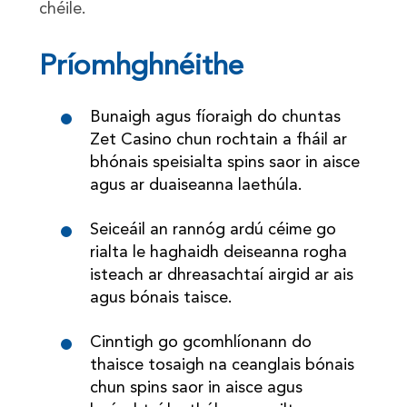
chéile.
Príomhghnéithe
Bunaigh agus fíoraigh do chuntas
Zet Casino chun rochtain a fháil ar
bhónais speisialta spins saor in aisce
agus ar duaiseanna laethúla.
Seiceáil an rannóg ardú céime go
rialta le haghaidh deiseanna rogha
isteach ar dhreasachtaí airgid ar ais
agus bónais taisce.
Cinntigh go gcomhlíonann do
thaisce tosaigh na ceanglais bónais
chun spins saor in aisce agus