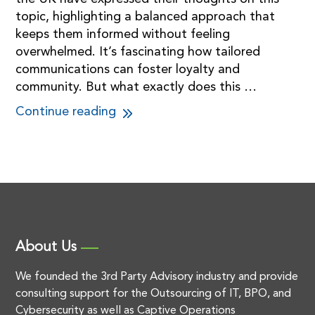
topic, highlighting a balanced approach that
keeps them informed without feeling
overwhelmed. It’s fascinating how tailored
communications can foster loyalty and
community. But what exactly does this …
Continue reading
About Us
We founded the 3rd Party Advisory industry and provide
consulting support for the Outsourcing of IT, BPO, and
Cybersecurity as well as Captive Operations