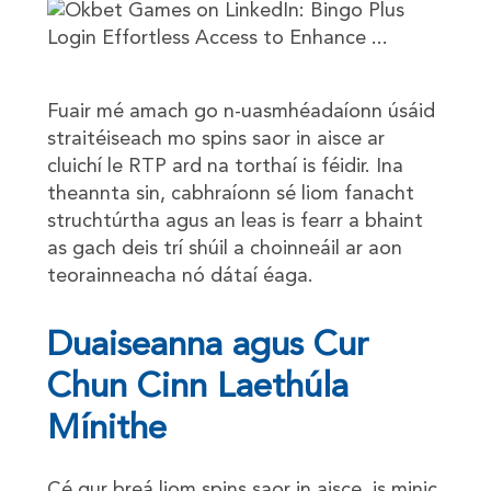
Fuair mé amach go n-uasmhéadaíonn úsáid
straitéiseach mo spins saor in aisce ar
cluichí le RTP ard na torthaí is féidir. Ina
theannta sin, cabhraíonn sé liom fanacht
struchtúrtha agus an leas is fearr a bhaint
as gach deis trí shúil a choinneáil ar aon
teorainneacha nó dátaí éaga.
Duaiseanna agus Cur
Chun Cinn Laethúla
Mínithe
Cé gur breá liom spins saor in aisce, is minic