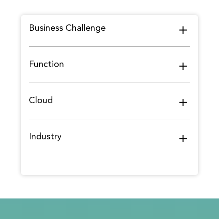
Business Challenge
Function
Cloud
Industry