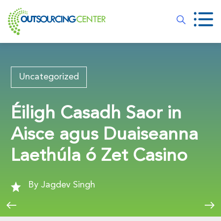
Uncategorized
Éiligh Casadh Saor in
Aisce agus Duaiseanna
Laethúla ó Zet Casino
By Jagdev Singh