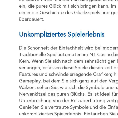
ein, die pures Glück mit sich bringen kann. Im
ein in die Geschichte des Glücksspiels und ge
überdauert.
Unkompliziertes Spielerlebnis
Die Schönheit der Einfachheit wird bei moder
Traditionelle Spielautomaten im N1 Casino b
Kern. Wenn Sie sich nach dem sehnsüchtigen N
verlangen, erfassen diese Spiele diesen zeitlo
Features und schwindelerregende Grafiken; hie
Gameplay, bei dem Sie sich ganz auf den Ver
Walzen, sehen Sie, wie sich die Symbole anei
Nervenkitzel des puren Glücks. Es ist ideal fü
Unterbrechung von der Reizüberflutung zeit
Genießen Sie vertraute Symbole und die Einfac
unkompliziertes Spielerlebnis. Eintauchen Sie 