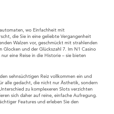
ielautomaten, wo Einfachheit mit
cht, die Sie in eine geliebte Vergangenheit
ehenden Walzen vor, geschmückt mit strahlenden
n Glocken und der Glückszahl 7. Im N1 Casino
nur eine Reise in die Historie – sie bieten
n den sehnsüchtigen Reiz vollkommen ein und
für alle gedacht, die nicht nur Ästhetik, sondern
Unterschied zu komplexeren Slots verzichten
eren sich daher auf reine, einfache Aufregung.
rächtiger Features und erleben Sie den