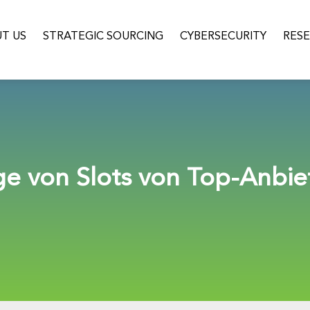
T US
STRATEGIC SOURCING
CYBERSECURITY
RES
ge von Slots von Top-Anbie