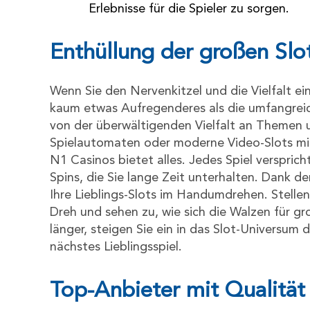
Erlebnisse für die Spieler zu sorgen.
Enthüllung der großen Sl
Wenn Sie den Nervenkitzel und die Vielfalt e
kaum etwas Aufregenderes als die umfangrei
von der überwältigenden Vielfalt an Themen und
Spielautomaten oder moderne Video-Slots mi
N1 Casinos bietet alles. Jedes Spiel verspric
Spins, die Sie lange Zeit unterhalten. Dank d
Ihre Lieblings-Slots im Handumdrehen. Stellen
Dreh und sehen zu, wie sich die Walzen für gr
länger, steigen Sie ein in das Slot-Universum
nächstes Lieblingsspiel.
Top-Anbieter mit Qualität 