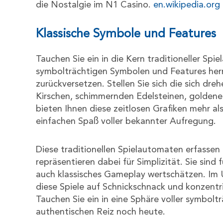
die Nostalgie im N1 Casino.
en.wikipedia.org
Klassische Symbole und Features
Tauchen Sie ein in die Kern traditioneller Sp
symbolträchtigen Symbolen und Features herrs
zurückversetzen. Stellen Sie sich die sich dr
Kirschen, schimmernden Edelsteinen, goldene
bieten Ihnen diese zeitlosen Grafiken mehr als 
einfachen Spaß voller bekannter Aufregung.
Diese traditionellen Spielautomaten erfasse
repräsentieren dabei für Simplizität. Sie sind 
auch klassisches Gameplay wertschätzen. Im 
diese Spiele auf Schnickschnack und konzentri
Tauchen Sie ein in eine Sphäre voller symbolt
authentischen Reiz noch heute.