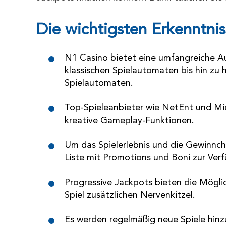
Die wichtigsten Erkenntni
N1 Casino bietet eine umfangreiche 
klassischen Spielautomaten bis hin zu
Spielautomaten.
Top-Spieleanbieter wie NetEnt und Mic
kreative Gameplay-Funktionen.
Um das Spielerlebnis und die Gewinnc
Liste mit Promotions und Boni zur Ver
Progressive Jackpots bieten die Mögli
Spiel zusätzlichen Nervenkitzel.
Es werden regelmäßig neue Spiele hin