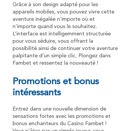
Grâce à son design adapté pour les
appareils mobiles, vous pouvez vivre cette
aventure inégalée n’importe où et
n’importe quand vous le souhaitez.
L’interface est intelligemment structurée
pour vous séduire, vous offrant la
possibilité ainsi de continuer votre aventure
palpitante d’un simple clic. Plongez dans
Fambet et ressentez la nouveauté !
Promotions et bonus
intéressants
Entrez dans une nouvelle dimension de
sensations fortes avec les promotions et
bonus enchanteurs du Casino Fambet !