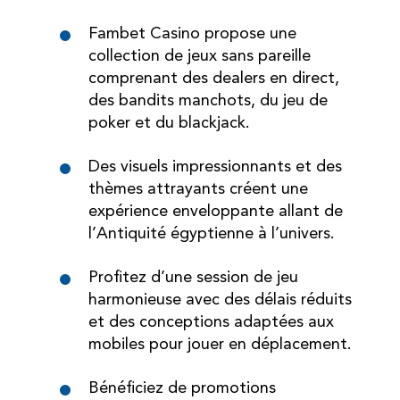
Fambet Casino propose une
collection de jeux sans pareille
comprenant des dealers en direct,
des bandits manchots, du jeu de
poker et du blackjack.
Des visuels impressionnants et des
thèmes attrayants créent une
expérience enveloppante allant de
l’Antiquité égyptienne à l’univers.
Profitez d’une session de jeu
harmonieuse avec des délais réduits
et des conceptions adaptées aux
mobiles pour jouer en déplacement.
Bénéficiez de promotions