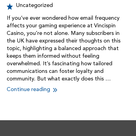
Uncategorized
If you’ve ever wondered how email frequency
affects your gaming experience at Vincispin
Casino, you’re not alone. Many subscribers in
the UK have expressed their thoughts on this
topic, highlighting a balanced approach that
keeps them informed without feeling
overwhelmed. It’s fascinating how tailored
communications can foster loyalty and
community. But what exactly does this …
Continue reading