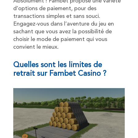
Absolument ! Fambet propose une variété
d’options de paiement, pour des
transactions simples et sans souci.
Engagez-vous dans l’aventure du jeu en
sachant que vous avez la possibilité de
choisir le mode de paiement qui vous
convient le mieux.
Quelles sont les limites de
retrait sur Fambet Casino ?