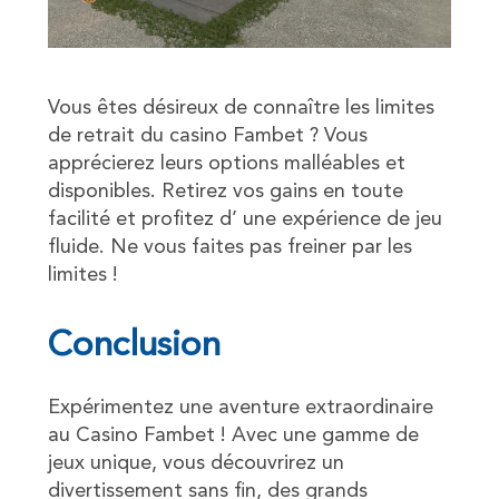
Vous êtes désireux de connaître les limites
de retrait du casino Fambet ? Vous
apprécierez leurs options malléables et
disponibles. Retirez vos gains en toute
facilité et profitez d’ une expérience de jeu
fluide. Ne vous faites pas freiner par les
limites !
Conclusion
Expérimentez une aventure extraordinaire
au Casino Fambet ! Avec une gamme de
jeux unique, vous découvrirez un
divertissement sans fin, des grands