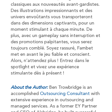
classiques aux nouveautés avant-gardistes.
Des illustrations impressionnants et des
univers envoûtants vous transporteront
dans des dimensions captivants, pour un
moment stimulant à chaque minute. De
plus, avec un gameplay sans interruption et
des promotions palpitantes, vous serez
toujours comblé. Soyez rassuré, Fambet
met en avant le jeu fiable et conscient.
Alors, n’attendez plus ! Entrez dans le
spotlight et vivez une expérience
stimulante dès à présent !
About the Author:
Ben Trowbridge is an
accomplished
Outsourcing Consultant
with
extensive experience in outsourcing and
managed services. As a former EY Partner