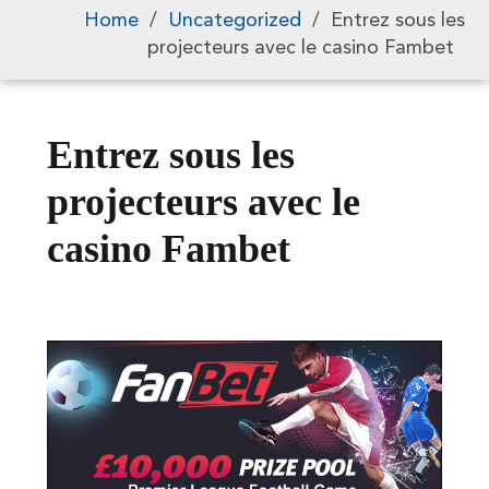
Home
/
Uncategorized
/
Entrez sous les
projecteurs avec le casino Fambet
Entrez sous les
projecteurs avec le
casino Fambet