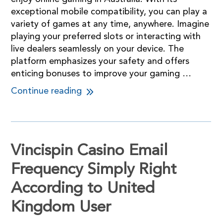
exceptional mobile compatibility, you can play a
variety of games at any time, anywhere. Imagine
playing your preferred slots or interacting with
live dealers seamlessly on your device. The
platform emphasizes your safety and offers
enticing bonuses to improve your gaming …
Continue reading
Vincispin Casino Email
Frequency Simply Right
According to United
Kingdom User