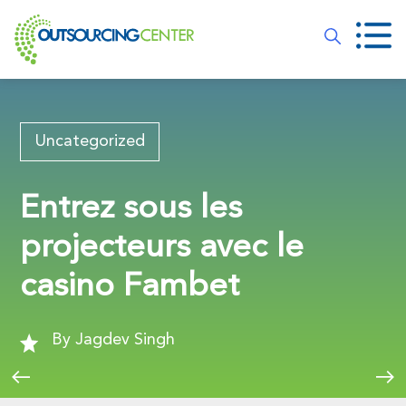
Uncategorized
Entrez sous les
projecteurs avec le
casino Fambet
By Jagdev Singh