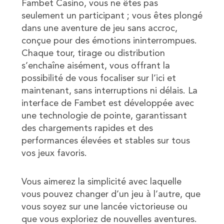
Fambet Casino, vous ne êtes pas
seulement un participant ; vous êtes plongé
dans une aventure de jeu sans accroc,
conçue pour des émotions ininterrompues.
Chaque tour, tirage ou distribution
s’enchaîne aisément, vous offrant la
possibilité de vous focaliser sur l’ici et
maintenant, sans interruptions ni délais. La
interface de Fambet est développée avec
une technologie de pointe, garantissant
des chargements rapides et des
performances élevées et stables sur tous
vos jeux favoris.
Vous aimerez la simplicité avec laquelle
vous pouvez changer d’un jeu à l’autre, que
vous soyez sur une lancée victorieuse ou
que vous exploriez de nouvelles aventures.