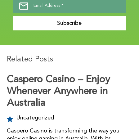
Subscribe
Related Posts
Caspero Casino – Enjoy
Whenever Anywhere in
Australia
Uncategorized
Caspero Casino is transforming the way you
enjoy online gaming in Australia. With its