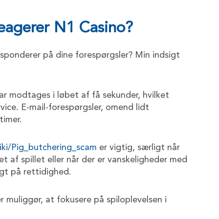
reagerer N1 Casino?
sponderer på dine forespørgsler? Min indsigt
var modtages i løbet af få sekunder, hvilket
ce. E-mail-forespørgsler, omend lidt
timer.
wiki/Pig_butchering_scam
er vigtig, særligt når
t af spillet eller når der er vanskeligheder med
gt på rettidighed.
 muliggør, at fokusere på spiloplevelsen i