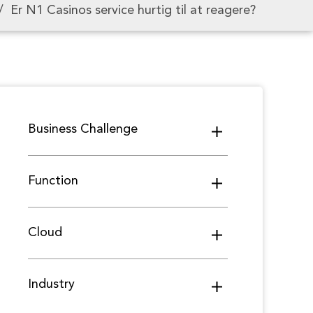
/
Er N1 Casinos service hurtig til at reagere?
Business Challenge
Function
Cloud
Industry