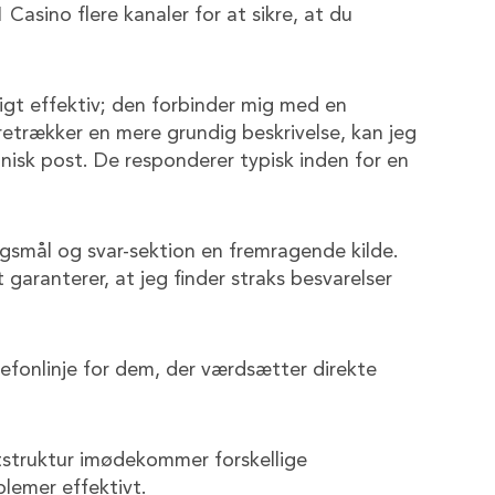
Casino flere kanaler for at sikre, at du
igt effektiv; den forbinder mig med en
retrækker en mere grundig beskrivelse, kan jeg
onisk post. De responderer typisk inden for en
gsmål og svar-sektion en fremragende kilde.
garanterer, at jeg finder straks besvarelser
efonlinje for dem, der værdsætter direkte
struktur imødekommer forskellige
blemer effektivt.