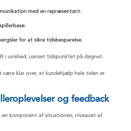
mmunikation med en repræsentant.
spillerbase.
gsler for at sikre tidsbesparelse.
dt i uvished, uanset tidspunktet på døgnet.
være klar over, at kundehjælp hele tiden er
illeroplevelser og feedback
 en komponent af situationen; niveauet af