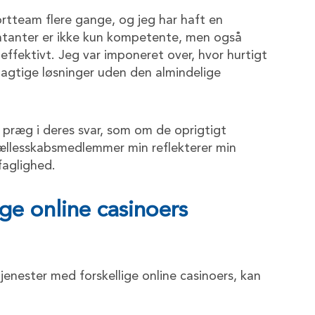
tteam flere gange, og jeg har haft en
ntanter er ikke kun kompetente, men også
effektivt. Jeg var imponeret over, hvor hurtigt
agtige løsninger uden den almindelige
 præg i deres svar, som om de oprigtigt
ællesskabsmedlemmer min reflekterer min
faglighed.
ge online casinoers
nester med forskellige online casinoers, kan