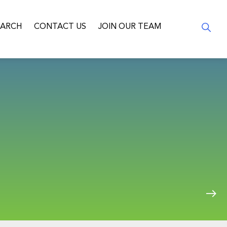
EARCH
CONTACT US
JOIN OUR TEAM