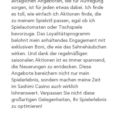
alltäglichen Angeboten, die für Aufregung
sorgen, ist für jeden etwas dabei. Ich finde
es toll, wie einfach ich Aktionen finde, die
zu meinem Spielstil passen, egal ob ich
Spielautomaten oder Tischspiele
bevorzuge. Das Loyalitätsprogramm
belohnt mein anhaltendes Engagement mit
exklusiven Boni, die wie das Sahnehäubchen
wirken. Und dank der regelmäßigen
saisonalen Aktionen ist es immer spannend,
die Neuerungen zu entdecken. Diese
Angebote bereichern nicht nur mein
Spielerlebnis, sondern machen meine Zeit
im Sashimi Casino auch wirklich
lohnenswert. Verpassen Sie nicht diese
großartigen Gelegenheiten, Ihr Spielerlebnis
zu optimieren!