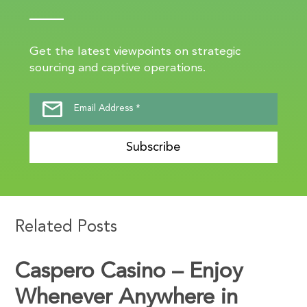
Get the latest viewpoints on strategic
sourcing and captive operations.
Subscribe
Related Posts
Caspero Casino – Enjoy
Whenever Anywhere in