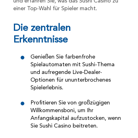
und erfahren Sie, was das Sushi Casino zu
einer Top-Wahl für Spieler macht.
Die zentralen
Erkenntnisse
Genießen Sie farbenfrohe
Spielautomaten mit Sushi-Thema
und aufregende Live-Dealer-
Optionen für ununterbrochenes
Spielerlebnis.
Profitieren Sie von großzügigen
Willkommensboni, um Ihr
Anfangskapital aufzustocken, wenn
Sie Sushi Casino beitreten.