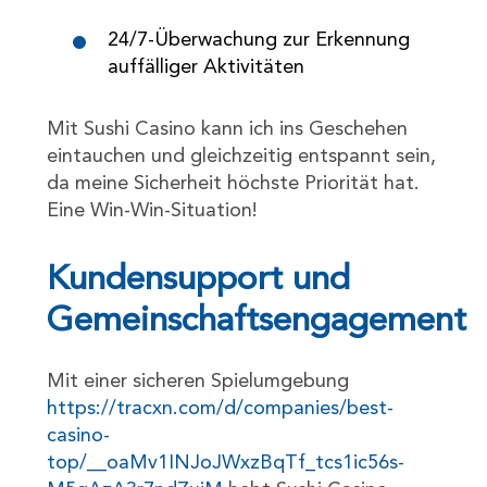
24/7-Überwachung zur Erkennung
auffälliger Aktivitäten
Mit Sushi Casino kann ich ins Geschehen
eintauchen und gleichzeitig entspannt sein,
da meine Sicherheit höchste Priorität hat.
Eine Win-Win-Situation!
Kundensupport und
Gemeinschaftsengagement
Mit einer sicheren Spielumgebung
https://tracxn.com/d/companies/best-
casino-
top/__oaMv1INJoJWxzBqTf_tcs1ic56s-