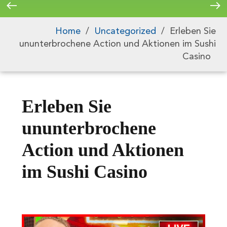
Home
/
Uncategorized
/
Erleben Sie
ununterbrochene Action und Aktionen im Sushi
Casino
Erleben Sie
ununterbrochene
Action und Aktionen
im Sushi Casino