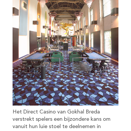
Het Direct Casino van Gokhal Breda
verstrekt spelers een bijzondere kans om
vanuit hun luie stoel te deelnemen in