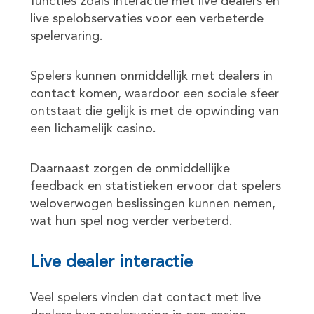
functies zoals interactie met live dealers en
live spelobservaties voor een verbeterde
spelervaring.
Spelers kunnen onmiddellijk met dealers in
contact komen, waardoor een sociale sfeer
ontstaat die gelijk is met de opwinding van
een lichamelijk casino.
Daarnaast zorgen de onmiddellijke
feedback en statistieken ervoor dat spelers
weloverwogen beslissingen kunnen nemen,
wat hun spel nog verder verbeterd.
Live dealer interactie
Veel spelers vinden dat contact met live