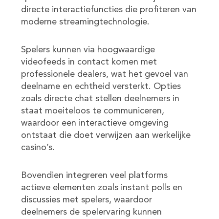
directe interactiefuncties die profiteren van
moderne streamingtechnologie.
Spelers kunnen via hoogwaardige
videofeeds in contact komen met
professionele dealers, wat het gevoel van
deelname en echtheid versterkt. Opties
zoals directe chat stellen deelnemers in
staat moeiteloos te communiceren,
waardoor een interactieve omgeving
ontstaat die doet verwijzen aan werkelijke
casino’s.
Bovendien integreren veel platforms
actieve elementen zoals instant polls en
discussies met spelers, waardoor
deelnemers de spelervaring kunnen