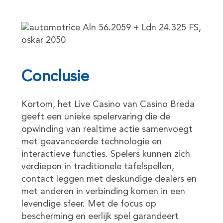
Conclusie
Kortom, het Live Casino van Casino Breda
geeft een unieke spelervaring die de
opwinding van realtime actie samenvoegt
met geavanceerde technologie en
interactieve functies. Spelers kunnen zich
verdiepen in traditionele tafelspellen,
contact leggen met deskundige dealers en
met anderen in verbinding komen in een
levendige sfeer. Met de focus op
bescherming en eerlijk spel garandeert