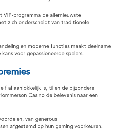
et VIP-programma de allernieuwste
t zich onderscheidt van traditionele
ndeling en moderne functies maakt deelname
kans voor gepassioneerde spelers.
premies
 al aanlokkelijk is, tillen de bijzondere
ij Hommerson Casino de belevenis naar een
 voordelen, van generous
sen afgestemd op hun gaming voorkeuren.