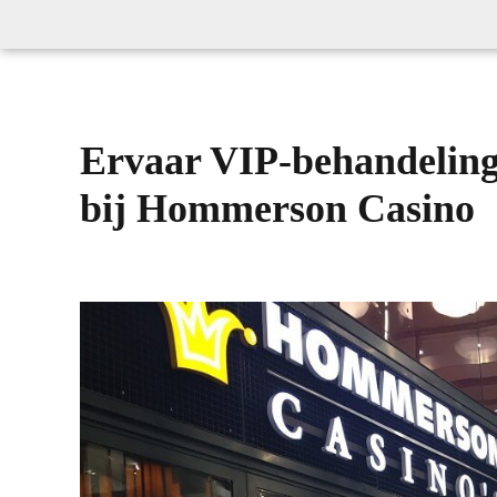
Ervaar VIP-behandeling 
bij Hommerson Casino