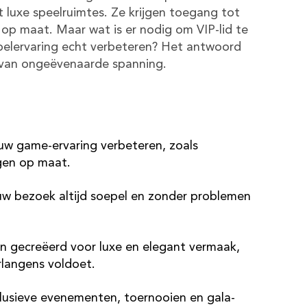
 luxe speelruimtes. Ze krijgen toegang tot
op maat. Maar wat is er nodig om VIP-lid te
pelervaring echt verbeteren? Het antwoord
 van ongeëvenaarde spanning.
 uw game-ervaring verbeteren, zoals
gen op maat.
 uw bezoek altijd soepel en zonder problemen
ijn gecreëerd voor luxe en elegant vermaak,
rlangens voldoet.
clusieve evenementen, toernooien en gala-