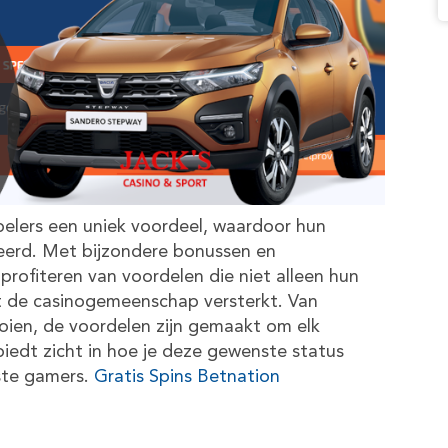
spelers een uniek voordeel, waardoor hun
seerd. Met bijzondere bonussen en
profiteren van voordelen die niet alleen hun
t de casinogemeenschap versterkt. Van
ooien, de voordelen zijn gemaakt om elk
biedt zicht in hoe je deze gewenste status
ste gamers.
Gratis Spins Betnation