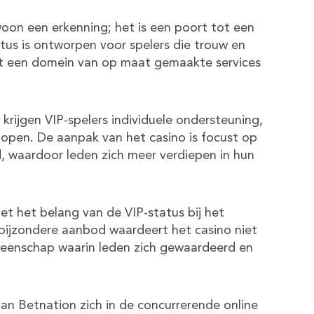
woon een erkenning; het is een poort tot een
tus is ontworpen voor spelers die trouw en
ot een domein van op maat gemaakte services
rijgen VIP-spelers individuele ondersteuning,
rlopen. De aanpak van het casino is focust op
 waardoor leden zich meer verdiepen in hun
het het belang van de VIP-status bij het
 bijzondere aanbod waardeert het casino niet
meenschap waarin leden zich gewaardeerd en
an Betnation zich in de concurrerende online