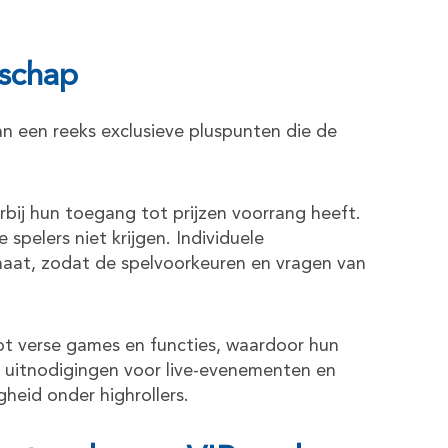
tschap
van een reeks exclusieve pluspunten die de
arbij hun toegang tot prijzen voorrang heeft.
spelers niet krijgen. Individuele
at, zodat de spelvoorkeuren en vragen van
ot verse games en functies, waardoor hun
ve uitnodigingen voor live-evenementen en
heid onder highrollers.