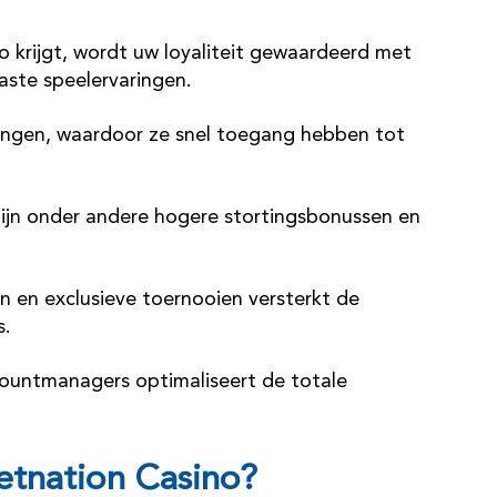
no krijgt, wordt uw loyaliteit gewaardeerd met
aste speelervaringen.
lingen, waardoor ze snel toegang hebben tot
zijn onder andere hogere stortingsbonussen en
n en exclusieve toernooien versterkt de
s.
countmanagers optimaliseert de totale
Betnation Casino?