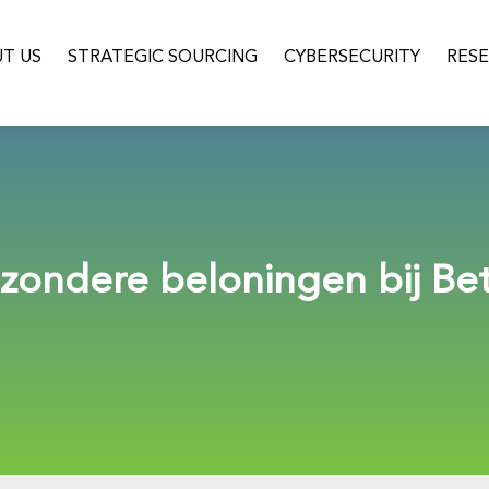
T US
STRATEGIC SOURCING
CYBERSECURITY
RES
ijzondere beloningen bij Be