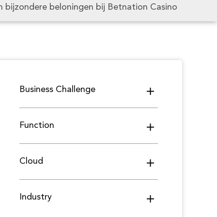
n bijzondere beloningen bij Betnation Casino
Business Challenge
Function
Cloud
Industry