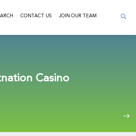
EARCH
CONTACT US
JOIN OUR TEAM
tnation Casino