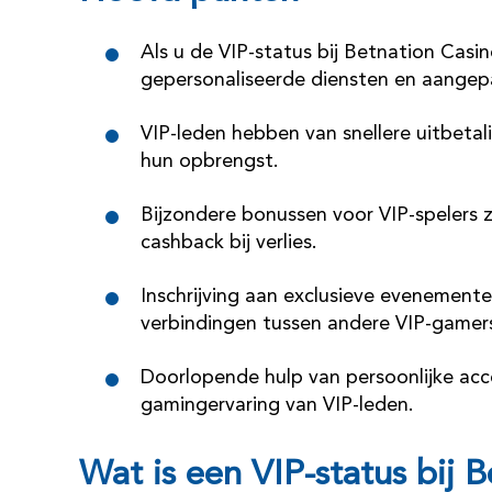
Als u de VIP-status bij Betnation Casi
gepersonaliseerde diensten en aangep
VIP-leden hebben van snellere uitbeta
hun opbrengst.
Bijzondere bonussen voor VIP-spelers 
cashback bij verlies.
Inschrijving aan exclusieve evenemente
verbindingen tussen andere VIP-gamer
Doorlopende hulp van persoonlijke ac
gamingervaring van VIP-leden.
Wat is een VIP-status bij 