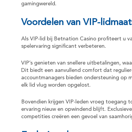
gamingwereld.
Voordelen van VIP-lidmaa
Als VIP-lid bij Betnation Casino profiteert u 
spelervaring significant verbeteren.
VIP’s genieten van snellere uitbetalingen, wa
Dit biedt een aanvullend comfort dat reguliere 
accountmanagers bieden ondersteuning op ma
elk lid vlug worden opgelost.
Bovendien krijgen VIP-leden vroeg toegang t
ervaring nieuw en opwindend blijft. Exclusie
competities creëren een gevoel van saamhorig