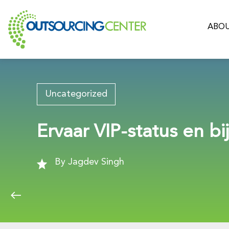
ABOU
Uncategorized
Ervaar VIP-status en b
By Jagdev Singh