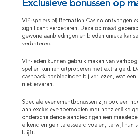
Exclusieve bonussen op ma
VIP-spelers bij Betnation Casino ontvangen e
significant verbeteren. Deze op maat geperso
gewone aanbiedingen en bieden unieke kansen
verbeteren.
VIP-leden kunnen gebruik maken van verhoog
spellen kunnen uitproberen met extra geld. 
cashback-aanbiedingen bij verliezen, wat een
niet ervaren.
Speciale evenementbonussen zijn ook een ho
aan exclusieve toernooien met aanzienlijke ge
onderscheidende aanbiedingen een meeslepen
erkend en geïnteresseerd voelen, terwijl hun
blijft.