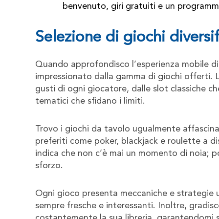
benvenuto, giri gratuiti e un program
Selezione di giochi diversif
Quando approfondisco l’esperienza mobile di
impressionato dalla gamma di giochi offerti.
gusti di ogni giocatore, dalle slot classiche ch
tematici che sfidano i limiti.
Trovo i giochi da tavolo ugualmente affascina
preferiti come poker, blackjack e roulette a 
indica che non c’è mai un momento di noia; po
sforzo.
Ogni gioco presenta meccaniche e strategie un
sempre fresche e interessanti. Inoltre, gradis
costantemente la sua libreria, garantendomi 