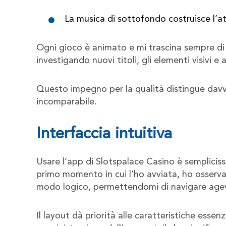
La musica di sottofondo costruisce l’a
Ogni gioco è animato e mi trascina sempre di
investigando nuovi titoli, gli elementi visivi
Questo impegno per la qualità distingue davv
incomparabile.
Interfaccia intuitiva
Usare l’app di Slotspalace Casino è semplicissi
primo momento in cui l’ho avviata, ho osserva
modo logico, permettendomi di navigare agevo
Il layout dà priorità alle caratteristiche essenz