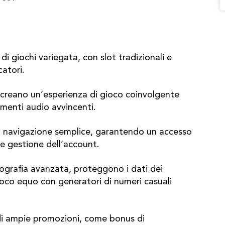
i giochi variegata, con slot tradizionali e
catori.
e creano un’esperienza di gioco coinvolgente
ementi audio avvincenti.
na navigazione semplice, garantendo un accesso
 e gestione dell’account.
ittografia avanzata, proteggono i dati dei
oco equo con generatori di numeri casuali
e di ampie promozioni, come bonus di