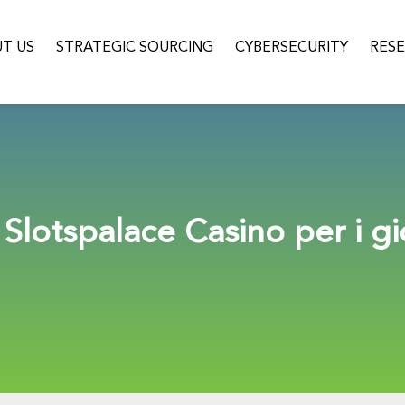
T US
STRATEGIC SOURCING
CYBERSECURITY
RES
 Slotspalace Casino per i gi