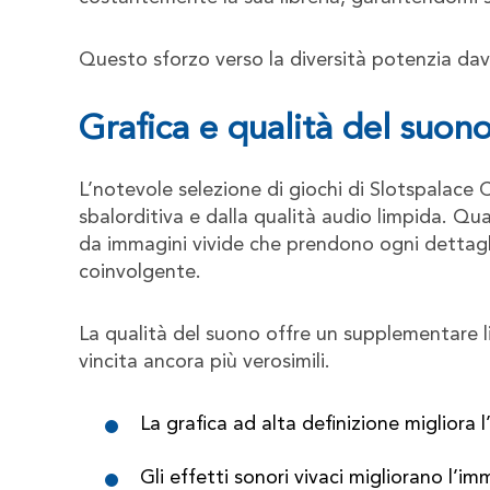
Questo sforzo verso la diversità potenzia dav
Grafica e qualità del suon
L’notevole selezione di giochi di Slotspalace C
sbalorditiva e dalla qualità audio limpida. Qu
da immagini vivide che prendono ogni dettag
coinvolgente.
La qualità del suono offre un supplementare l
vincita ancora più verosimili.
La grafica ad alta definizione migliora 
Gli effetti sonori vivaci migliorano l’im