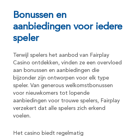
Bonussen en
aanbiedingen voor iedere
speler
Terwijl spelers het aanbod van Fairplay
Casino ontdekken, vinden ze een overvloed
aan bonussen en aanbiedingen die
bijzonder zijn ontworpen voor elk type
speler. Van generous welkomstbonussen
voor nieuwkomers tot lopende
aanbiedingen voor trouwe spelers, Fairplay
verzekert dat alle spelers zich erkend
voelen.
Het casino biedt regelmatig