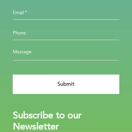
Subscribe to our
Newsletter