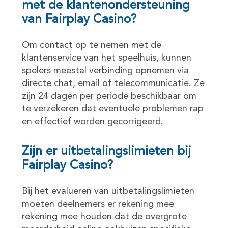
met de klantenondersteuning
van Fairplay Casino?
Om contact op te nemen met de
klantenservice van het speelhuis, kunnen
spelers meestal verbinding opnemen via
directe chat, email of telecommunicatie. Ze
zijn 24 dagen per periode beschikbaar om
te verzekeren dat eventuele problemen rap
en effectief worden gecorrigeerd.
Zijn er uitbetalingslimieten bij
Fairplay Casino?
Bij het evalueren van uitbetalingslimieten
moeten deelnemers er rekening mee
rekening mee houden dat de overgrote