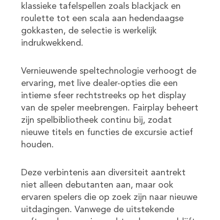
klassieke tafelspellen zoals blackjack en
roulette tot een scala aan hedendaagse
gokkasten, de selectie is werkelijk
indrukwekkend.
Vernieuwende speltechnologie verhoogt de
ervaring, met live dealer-opties die een
intieme sfeer rechtstreeks op het display
van de speler meebrengen. Fairplay beheert
zijn spelbibliotheek continu bij, zodat
nieuwe titels en functies de excursie actief
houden.
Deze verbintenis aan diversiteit aantrekt
niet alleen debutanten aan, maar ook
ervaren spelers die op zoek zijn naar nieuwe
uitdagingen. Vanwege de uitstekende