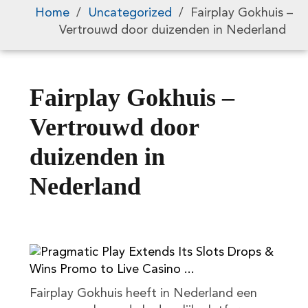
Home
/
Uncategorized
/
Fairplay Gokhuis –
Vertrouwd door duizenden in Nederland
Fairplay Gokhuis –
Vertrouwd door
duizenden in
Nederland
Fairplay Gokhuis heeft in Nederland een