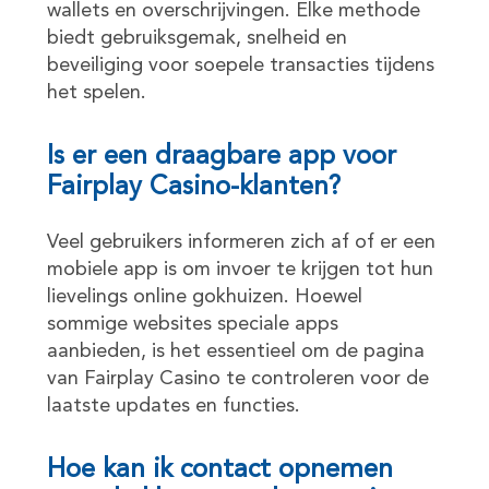
wallets en overschrijvingen. Elke methode
biedt gebruiksgemak, snelheid en
beveiliging voor soepele transacties tijdens
het spelen.
Is er een draagbare app voor
Fairplay Casino-klanten?
Veel gebruikers informeren zich af of er een
mobiele app is om invoer te krijgen tot hun
lievelings online gokhuizen. Hoewel
sommige websites speciale apps
aanbieden, is het essentieel om de pagina
van Fairplay Casino te controleren voor de
laatste updates en functies.
Hoe kan ik contact opnemen