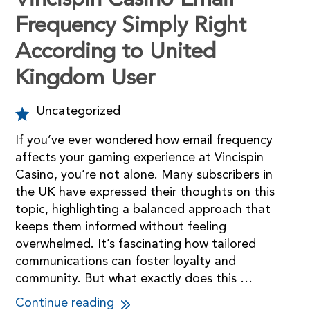
Vincispin Casino Email
Frequency Simply Right
According to United
Kingdom User
Uncategorized
If you’ve ever wondered how email frequency
affects your gaming experience at Vincispin
Casino, you’re not alone. Many subscribers in
the UK have expressed their thoughts on this
topic, highlighting a balanced approach that
keeps them informed without feeling
overwhelmed. It’s fascinating how tailored
communications can foster loyalty and
community. But what exactly does this …
Continue reading