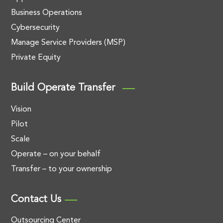
Business Operations
Cybersecurity
Manage Service Providers (MSP)
Private Equity
Build Operate Transfer
Vision
Pilot
Scale
Operate – on your behalf
Transfer – to your ownership
Contact Us
Outsourcing Center