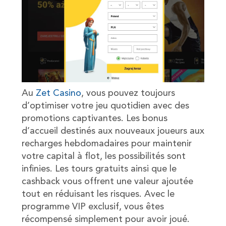
Au
Zet Casino
, vous pouvez toujours
d’optimiser votre jeu quotidien avec des
promotions captivantes. Les bonus
d’accueil destinés aux nouveaux joueurs aux
recharges hebdomadaires pour maintenir
votre capital à flot, les possibilités sont
infinies. Les tours gratuits ainsi que le
cashback vous offrent une valeur ajoutée
tout en réduisant les risques. Avec le
programme VIP exclusif, vous êtes
récompensé simplement pour avoir joué.