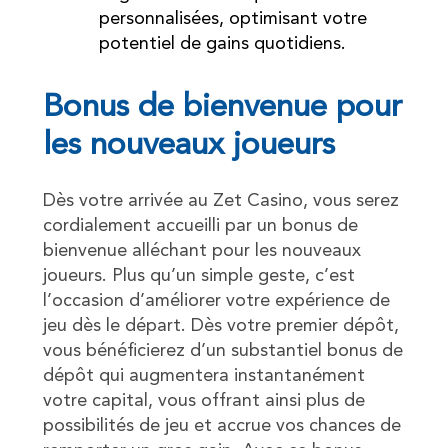
personnalisées, optimisant votre
potentiel de gains quotidiens.
Bonus de bienvenue pour
les nouveaux joueurs
Dès votre arrivée au Zet Casino, vous serez
cordialement accueilli par un bonus de
bienvenue alléchant pour les nouveaux
joueurs. Plus qu’un simple geste, c’est
l’occasion d’améliorer votre expérience de
jeu dès le départ. Dès votre premier dépôt,
vous bénéficierez d’un substantiel bonus de
dépôt qui augmentera instantanément
votre capital, vous offrant ainsi plus de
possibilités de jeu et accrue vos chances de