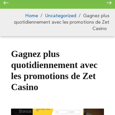
Home
/
Uncategorized
/
Gagnez plus
quotidiennement avec les promotions de Zet
Casino
Gagnez plus
quotidiennement avec
les promotions de Zet
Casino