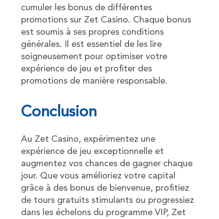
cumuler les bonus de différentes
promotions sur Zet Casino. Chaque bonus
est soumis à ses propres conditions
générales. Il est essentiel de les lire
soigneusement pour optimiser votre
expérience de jeu et profiter des
promotions de manière responsable.
Conclusion
Au Zet Casino, expérimentez une
expérience de jeu exceptionnelle et
augmentez vos chances de gagner chaque
jour. Que vous amélioriez votre capital
grâce à des bonus de bienvenue, profitiez
de tours gratuits stimulants ou progressiez
dans les échelons du programme VIP, Zet