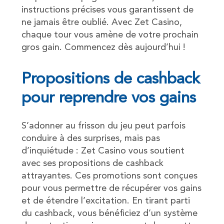
instructions précises vous garantissent de
ne jamais être oublié. Avec Zet Casino,
chaque tour vous amène de votre prochain
gros gain. Commencez dès aujourd’hui !
Propositions de cashback
pour reprendre vos gains
S’adonner au frisson du jeu peut parfois
conduire à des surprises, mais pas
d’inquiétude : Zet Casino vous soutient
avec ses propositions de cashback
attrayantes. Ces promotions sont conçues
pour vous permettre de récupérer vos gains
et de étendre l’excitation. En tirant parti
du cashback, vous bénéficiez d’un système