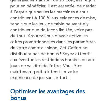
généralement autour de 20 EUR, est requis
pour en bénéficier. Il est essentiel de garder
à l’esprit que seules les machines à sous
contribuent à 100 % aux exigences de mise,
tandis que les jeux de table peuvent n’y
contribuer que de façon limitée, voire pas
du tout. Assurez-vous d’avoir activé les
offres promotionnelles dans les paramètres
de votre compte : sinon, Zet Casino ne
distribuera pas de bonus ! Soyez attentif
aux éventuelles restrictions horaires ou aux
jours de validité de l’offre. Vous êtes
maintenant prêt à intensifier votre
expérience de jeu sans effort !
Optimiser les avantages des
bonus