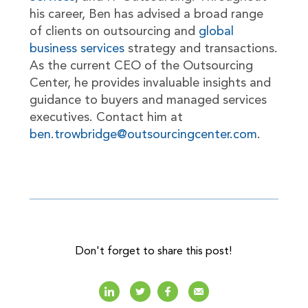
his career, Ben has advised a broad range
of clients on outsourcing and
global
business services
strategy and transactions.
As the current CEO of the Outsourcing
Center, he provides invaluable insights and
guidance to buyers and managed services
executives. Contact him at
ben.trowbridge@outsourcingcenter.com
.
Don't forget to share this post!