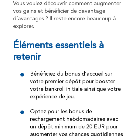
Vous voulez découvrir comment augmenter
vos gains et bénéficier de davantage
d’avantages ? Il reste encore beaucoup à
explorer.
Éléments essentiels à
retenir
Bénéficiez du bonus d’accueil sur
votre premier dépôt pour booster
votre bankroll initiale ainsi que votre
expérience de jeu.
Optez pour les bonus de
rechargement hebdomadaires avec
un dépôt minimum de 20 EUR pour
augmenter vos chances quotidiennes