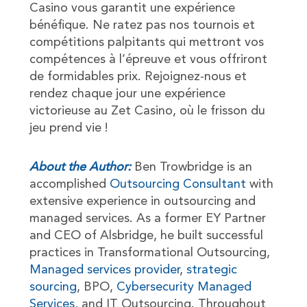
Casino vous garantit une expérience
bénéfique. Ne ratez pas nos tournois et
compétitions palpitants qui mettront vos
compétences à l’épreuve et vous offriront
de formidables prix. Rejoignez-nous et
rendez chaque jour une expérience
victorieuse au Zet Casino, où le frisson du
jeu prend vie !
About the Author:
Ben Trowbridge is an
accomplished
Outsourcing Consultant
with
extensive experience in outsourcing and
managed services. As a former EY Partner
and CEO of Alsbridge, he built successful
practices in Transformational Outsourcing,
Managed services provider
,
strategic
sourcing
, BPO,
Cybersecurity Managed
Services
, and IT Outsourcing. Throughout