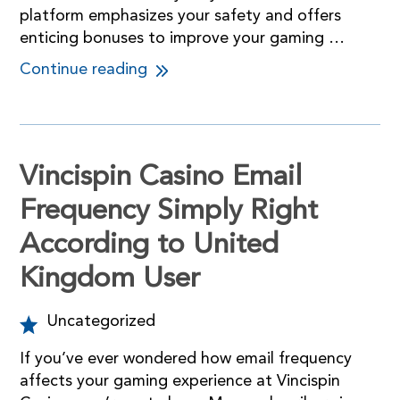
platform emphasizes your safety and offers
enticing bonuses to improve your gaming …
Continue reading
Vincispin Casino Email
Frequency Simply Right
According to United
Kingdom User
Uncategorized
If you’ve ever wondered how email frequency
affects your gaming experience at Vincispin