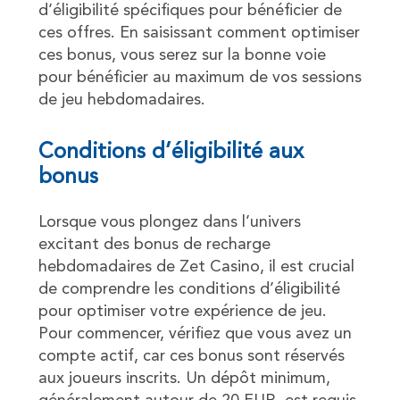
d’éligibilité spécifiques pour bénéficier de
ces offres. En saisissant comment optimiser
ces bonus, vous serez sur la bonne voie
pour bénéficier au maximum de vos sessions
de jeu hebdomadaires.
Conditions d’éligibilité aux
bonus
Lorsque vous plongez dans l’univers
excitant des bonus de recharge
hebdomadaires de Zet Casino, il est crucial
de comprendre les conditions d’éligibilité
pour optimiser votre expérience de jeu.
Pour commencer, vérifiez que vous avez un
compte actif, car ces bonus sont réservés
aux joueurs inscrits. Un dépôt minimum,