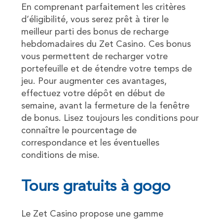
En comprenant parfaitement les critères
d’éligibilité, vous serez prêt à tirer le
meilleur parti des bonus de recharge
hebdomadaires du Zet Casino. Ces bonus
vous permettent de recharger votre
portefeuille et de étendre votre temps de
jeu. Pour augmenter ces avantages,
effectuez votre dépôt en début de
semaine, avant la fermeture de la fenêtre
de bonus. Lisez toujours les conditions pour
connaître le pourcentage de
correspondance et les éventuelles
conditions de mise.
Tours gratuits à gogo
Le Zet Casino propose une gamme