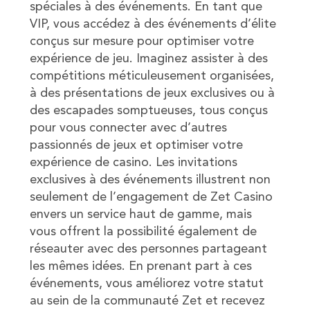
spéciales à des événements. En tant que
VIP, vous accédez à des événements d’élite
conçus sur mesure pour optimiser votre
expérience de jeu. Imaginez assister à des
compétitions méticuleusement organisées,
à des présentations de jeux exclusives ou à
des escapades somptueuses, tous conçus
pour vous connecter avec d’autres
passionnés de jeux et optimiser votre
expérience de casino. Les invitations
exclusives à des événements illustrent non
seulement de l’engagement de Zet Casino
envers un service haut de gamme, mais
vous offrent la possibilité également de
réseauter avec des personnes partageant
les mêmes idées. En prenant part à ces
événements, vous améliorez votre statut
au sein de la communauté Zet et recevez