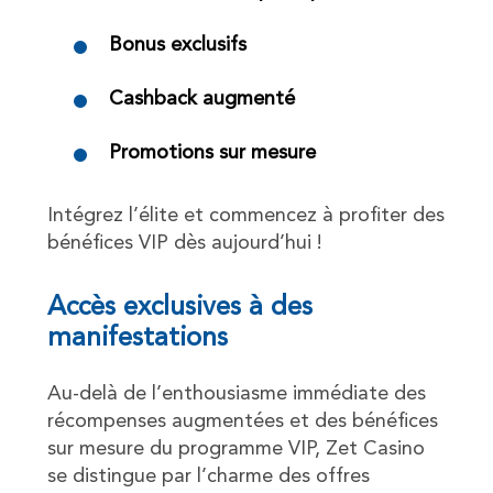
Bonus exclusifs
Cashback augmenté
Promotions sur mesure
Intégrez l’élite et commencez à profiter des
bénéfices VIP dès aujourd’hui !
Accès exclusives à des
manifestations
Au-delà de l’enthousiasme immédiate des
récompenses augmentées et des bénéfices
sur mesure du programme VIP, Zet Casino
se distingue par l’charme des offres