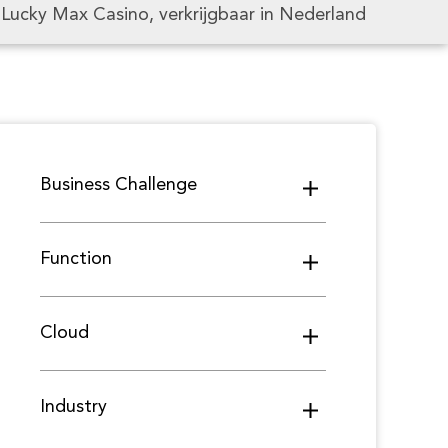
Lucky Max Casino, verkrijgbaar in Nederland
Business Challenge
Function
Cloud
Industry