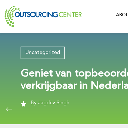
ABOU
Uncategorized
Geniet van topbeoorde
verkrijgbaar in Nederl
By Jagdev Singh