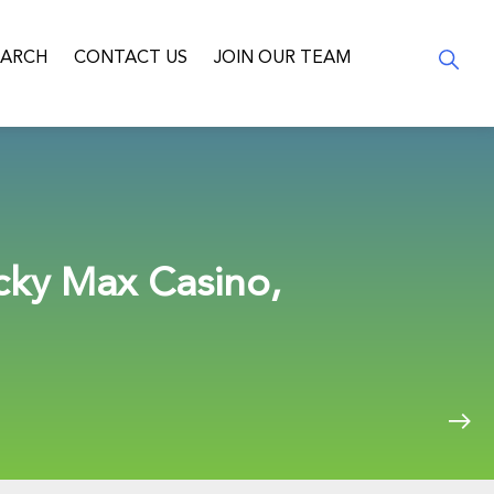
EARCH
CONTACT US
JOIN OUR TEAM
cky Max Casino,