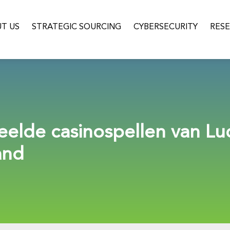
T US
STRATEGIC SOURCING
CYBERSECURITY
RES
elde casinospellen van Lu
and