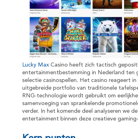
Lucky Max
Casino heeft zich tactisch geposi
entertainmentbestemming in Nederland ten 
selectie casinospellen. Het casino reageert in
uitgebreide portfolio van traditionele tafelsp
RNG-technologie wordt gebruikt om eerlijkhe
samenvoeging van sprankelende promotionele s
verder. In het komende deel analyseren we d
entertainment binnen deze creatieve gaming-