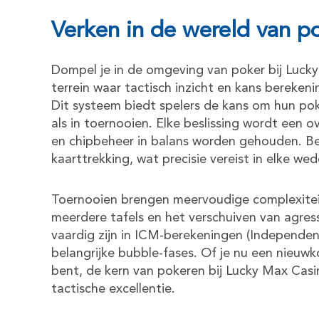
Verken in de wereld van p
Dompel je in de omgeving van poker bij Luc
terrein waar tactisch inzicht en kans bereke
Dit systeem biedt spelers de kans om hun pok
als in toernooien. Elke beslissing wordt een o
en chipbeheer in balans worden gehouden. Besl
kaarttrekking, wat precisie vereist in elke w
Toernooien brengen meervoudige complexiteit
meerdere tafels en het verschuiven van agressi
vaardig zijn in ICM-berekeningen (Independen
belangrijke bubble-fases. Of je nu een nieuw
bent, de kern van pokeren bij Lucky Max Casi
tactische excellentie.