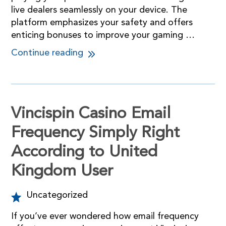
live dealers seamlessly on your device. The
platform emphasizes your safety and offers
enticing bonuses to improve your gaming …
Continue reading
Vincispin Casino Email
Frequency Simply Right
According to United
Kingdom User
Uncategorized
If you’ve ever wondered how email frequency