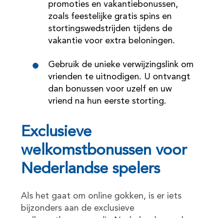
promoties en vakantiebonussen,
zoals feestelijke gratis spins en
stortingswedstrijden tijdens de
vakantie voor extra beloningen.
Gebruik de unieke verwijzingslink om
vrienden te uitnodigen. U ontvangt
dan bonussen voor uzelf en uw
vriend na hun eerste storting.
Exclusieve
welkomstbonussen voor
Nederlandse spelers
Als het gaat om online gokken, is er iets
bijzonders aan de exclusieve