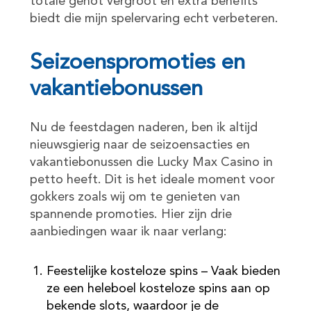
totale genot vergroot en extra benefits
biedt die mijn spelervaring echt verbeteren.
Seizoenspromoties en
vakantiebonussen
Nu de feestdagen naderen, ben ik altijd
nieuwsgierig naar de seizoensacties en
vakantiebonussen die Lucky Max Casino in
petto heeft. Dit is het ideale moment voor
gokkers zoals wij om te genieten van
spannende promoties. Hier zijn drie
aanbiedingen waar ik naar verlang:
Feestelijke kosteloze spins – Vaak bieden
ze een heleboel kosteloze spins aan op
bekende slots, waardoor je de