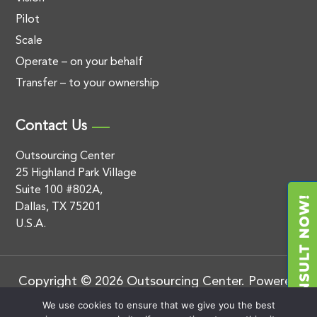
Pilot
Scale
Operate – on your behalf
Transfer – to your ownership
Contact Us
Outsourcing Center
25 Highland Park Village
Suite 100 #802A,
Dallas, TX 75201
U.S.A.
Copyright © 2026 Outsourcing Center. Powered
by
.
BluEnt
Privacy Policy
We use cookies to ensure that we give you the best