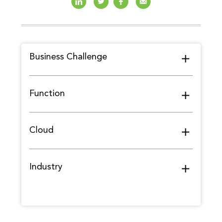
Business Challenge
Function
Cloud
Industry