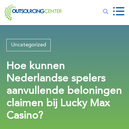
Uncategorized
Hoe kunnen
Nederlandse spelers
aanvullende beloningen
claimen bij Lucky Max
Casino?