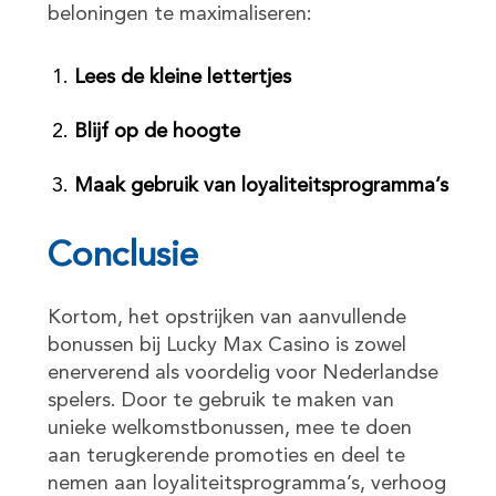
beloningen te maximaliseren:
Lees de kleine lettertjes
Blijf op de hoogte
Maak gebruik van loyaliteitsprogramma’s
Conclusie
Kortom, het opstrijken van aanvullende
bonussen bij Lucky Max Casino is zowel
enerverend als voordelig voor Nederlandse
spelers. Door te gebruik te maken van
unieke welkomstbonussen, mee te doen
aan terugkerende promoties en deel te
nemen aan loyaliteitsprogramma’s, verhoog