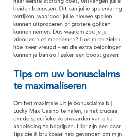
haar eerste storting doet, ontvangen jullie
beiden bonussen. Dit kan jullie spelervaring
verrijken, waardoor jullie nieuwe spellen
kunnen uitproberen of grotere gokken
kunnen nemen. Dus waarom zou je je
vrienden niet meenemen? Hoe meer zielen,
hoe meer vreugd – en die extra beloningen
kunnen je bankroll zeker een boost geven!
Tips om uw bonusclaims
te maximaliseren
Om het maximale uit je bonusclaims bij
Lucky Max Casino te halen, is het cruciaal
om de specifieke voorwaarden van elke
aanbieding te begrijpen. Hier zijn een paar
tips die ik bruikbaar heb gevonden om mijn