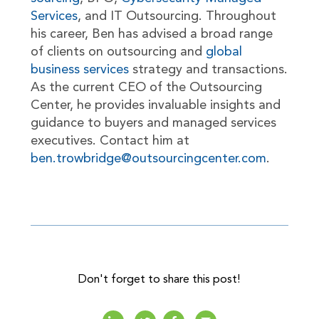
Services
, and IT Outsourcing. Throughout
his career, Ben has advised a broad range
of clients on outsourcing and
global
business services
strategy and transactions.
As the current CEO of the Outsourcing
Center, he provides invaluable insights and
guidance to buyers and managed services
executives. Contact him at
ben.trowbridge@outsourcingcenter.com
.
Don't forget to share this post!