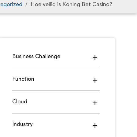
egorized
/
Hoe veilig is Koning Bet Casino?
Business Challenge
Function
Cloud
Industry