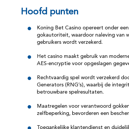
Hoofd punten
Koning Bet Casino opereert onder ee
gokautoriteit, waardoor naleving van w
gebruikers wordt verzekerd.
Het casino maakt gebruik van moderne 
AES-encryptie voor opgeslagen gegevens
Rechtvaardig spel wordt verzekerd d
Generators (RNG’s), waarbij de integri
betrouwbare spelresultaten.
Maatregelen voor verantwoord gokken, 
zelfbeperking, bevorderen een besche
Toegankelijke klantendienst en duideli