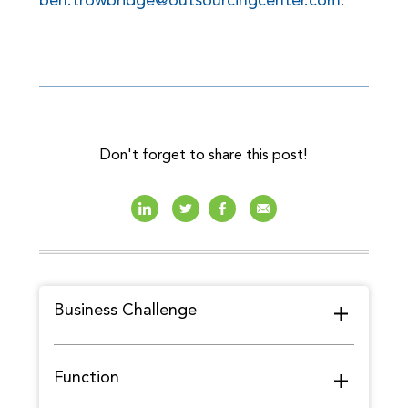
ben.trowbridge@outsourcingcenter.com
.
Don't forget to share this post!
Business Challenge
Function