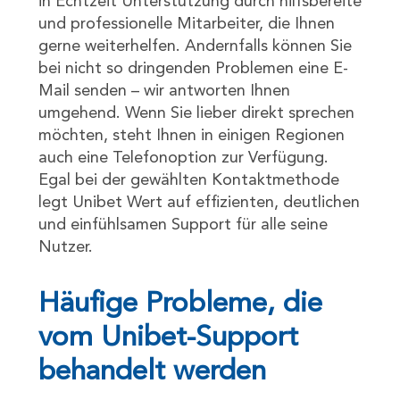
in Echtzeit Unterstützung durch hilfsbereite
und professionelle Mitarbeiter, die Ihnen
gerne weiterhelfen. Andernfalls können Sie
bei nicht so dringenden Problemen eine E-
Mail senden – wir antworten Ihnen
umgehend. Wenn Sie lieber direkt sprechen
möchten, steht Ihnen in einigen Regionen
auch eine Telefonoption zur Verfügung.
Egal bei der gewählten Kontaktmethode
legt Unibet Wert auf effizienten, deutlichen
und einfühlsamen Support für alle seine
Nutzer.
Häufige Probleme, die
vom Unibet-Support
behandelt werden