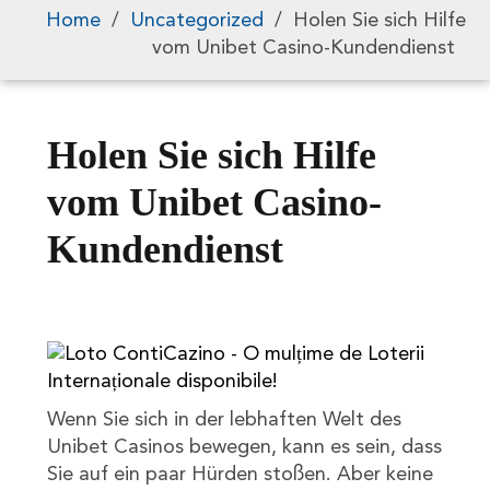
Home
/
Uncategorized
/
Holen Sie sich Hilfe
vom Unibet Casino-Kundendienst
Holen Sie sich Hilfe
vom Unibet Casino-
Kundendienst
Wenn Sie sich in der lebhaften Welt des
Unibet Casinos bewegen, kann es sein, dass
Sie auf ein paar Hürden stoßen. Aber keine