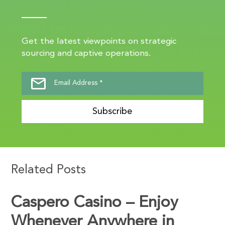
Get the latest viewpoints on strategic
sourcing and captive operations.
Subscribe
Related Posts
Caspero Casino – Enjoy
Whenever Anywhere in