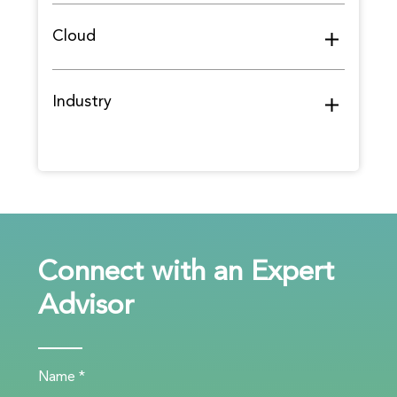
Cloud
Industry
Connect with an Expert
Advisor