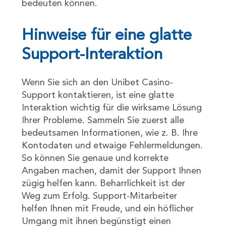
bedeuten können.
Hinweise für eine glatte
Support-Interaktion
Wenn Sie sich an den Unibet Casino-
Support kontaktieren, ist eine glatte
Interaktion wichtig für die wirksame Lösung
Ihrer Probleme. Sammeln Sie zuerst alle
bedeutsamen Informationen, wie z. B. Ihre
Kontodaten und etwaige Fehlermeldungen.
So können Sie genaue und korrekte
Angaben machen, damit der Support Ihnen
zügig helfen kann. Beharrlichkeit ist der
Weg zum Erfolg. Support-Mitarbeiter
helfen Ihnen mit Freude, und ein höflicher
Umgang mit ihnen begünstigt einen