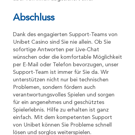
Abschluss
Dank des engagierten Support-Teams von
Unibet Casino sind Sie nie allein. Ob Sie
sofortige Antworten per Live-Chat
wünschen oder die komfortable Möglichkeit
per E-Mail oder Telefon bevorzugen, unser
Support-Team ist immer für Sie da. Wir
unterstützen nicht nur bei technischen
Problemen, sondern fördern auch
verantwortungsvolles Spielen und sorgen
für ein angenehmes und geschütztes
Spielerlebnis. Hilfe zu erhalten ist ganz
einfach. Mit dem kompetenten Support
von Unibet können Sie Probleme schnell
lösen und sorglos weiterspielen.