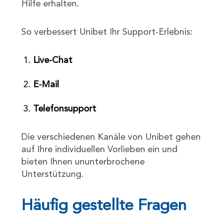
Hilfe erhalten.
So verbessert Unibet Ihr Support-Erlebnis:
Live-Chat
E-Mail
Telefonsupport
Die verschiedenen Kanäle von Unibet gehen
auf Ihre individuellen Vorlieben ein und
bieten Ihnen ununterbrochene
Unterstützung.
Häufig gestellte Fragen