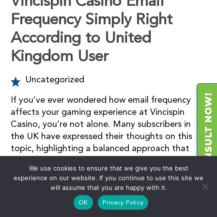
Vincispin Casino Email
Frequency Simply Right
According to United
Kingdom User
Uncategorized
If you’ve ever wondered how email frequency
affects your gaming experience at Vincispin
Casino, you’re not alone. Many subscribers in
the UK have expressed their thoughts on this
topic, highlighting a balanced approach that
keeps them informed without feeling
We use cookies to ensure that we give you the best
overwhelmed. It’s fascinating how tailored
experience on our website. If you continue to use this site we
communications can foster loyalty and
will assume that you are happy with it.
community. But what exactly does this …
OK
Privacy Policy
Continue reading