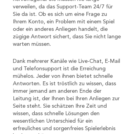
verweilen, da das Support-Team 24/7 für
Sie da ist. Ob es sich um eine Frage zu
Ihrem Konto, ein Problem mit einem Spiel
oder ein anderes Anliegen handelt, die
zügige Antwort sichert, dass Sie nicht lange
warten müssen.
Dank mehrerer Kanäle wie Live-Chat, E-Mail
und Telefonsupport ist die Erreichung
mühelos. Jeder von ihnen bietet schnelle
Antworten. Es ist tröstlich zu wissen, dass
immer jemand am anderen Ende der
Leitung ist, der Ihnen bei Ihren Anliegen zur
Seite steht. Sie schätzen Ihre Zeit und
wissen, dass schnelle Lösungen den
wesentlichen Unterschied für ein
erfreuliches und sorgenfreies Spielerlebnis