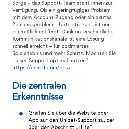
Sorge – das Support-Team steht Ihnen zur
Verfügung. Ob ein geringfügiges Problem
mit dem Account-Zugang oder ein akutes
Zahlungsproblem – Unterstützung ist nur
einen Klick entfernt. Dank unterschiedlicher
Kommunikationskanäle ist eine Lösung
schnell erreicht – für optimiertes
Spielerlebnis und mehr Schutz. Möchten Sie
diesen Support optimal nutzen?
https://unicpt.com/de-at
Die zentralen
Erkenntnisse
Greifen Sie über die Website oder
App auf den Unibet-Support zu, der
über den Abschnitt „Hilfe“