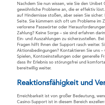
Nachdem Sie nun wissen, wie Sie den Unibet C
gewöhnliche Probleme an, die er effektiv löst
auf Hindernisse stoßen, aber seien Sie siche
Seite. Sie kümmern sich oft um Probleme im
verlorene Passwörter oder Herausforderungen 
Zahlung? Keine Sorge – sie sind erfahren dari
Ein- und Auszahlungen zu sicherzustellen. Be
Fragen hilft Ihnen der Support rasch weiter. 
Aktionsbedingungen? Kontaktieren Sie uns – w
Spielen, Kontoeinstellungen oder generelle F
dass Ihr Erlebnis so störungsfrei und komforta
bereitwillig weiter.
Reaktionsfähigkeit und Ve
Erreichbarkeit ist von großer Bedeutung, we
Casino-Support ist in diesem Bereich exzellen