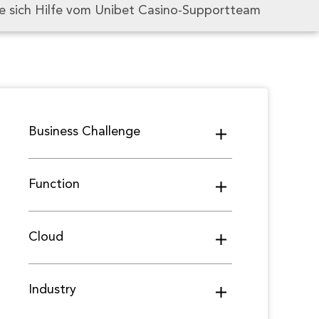
e sich Hilfe vom Unibet Casino-Supportteam
Business Challenge
Function
Cloud
Industry