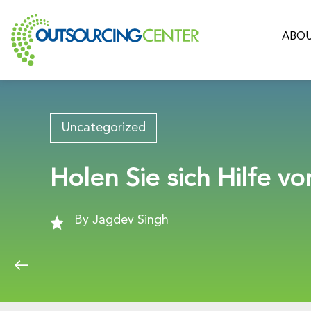
ABOU
Uncategorized
Holen Sie sich Hilfe 
By Jagdev Singh