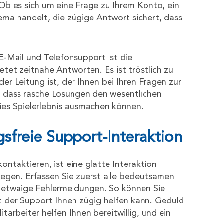
 Ob es sich um eine Frage zu Ihrem Konto, ein
ema handelt, die zügige Antwort sichert, dass
E-Mail und Telefonsupport ist die
tet zeitnahe Antworten. Es ist tröstlich zu
r Leitung ist, der Ihnen bei Ihren Fragen zur
n, dass rasche Lösungen den wesentlichen
eies Spielerlebnis ausmachen können.
gsfreie Support-Interaktion
ntaktieren, ist eine glatte Interaktion
liegen. Erfassen Sie zuerst alle bedeutsamen
d etwaige Fehlermeldungen. So können Sie
 der Support Ihnen zügig helfen kann. Geduld
tarbeiter helfen Ihnen bereitwillig, und ein