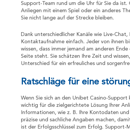
Support-Team rund um die Uhr für Sie da ist.
Anliegen mit einem Spiel oder ein anderes Th
Sie nicht lange auf der Strecke bleiben.
Dank unterschiedlicher Kanäle wie Live-Chat, 
Kontaktaufnahme einfach. Jeder von ihnen bie
wissen, dass immer jemand am anderen Ende de
Seite steht. Sie schätzen Ihre Zeit und wisse
Unterschied für ein erfreuliches und sorgenfr
Ratschläge für eine störun
Wenn Sie sich an den Unibet Casino-Support ko
wichtig für die zielgerichtete Lösung Ihrer An
Informationen, wie z. B. Ihre Kontodaten un
präzise und sachliche Angaben machen, damit
ist der Erfolgsschlüssel zum Erfolg. Support-Mi