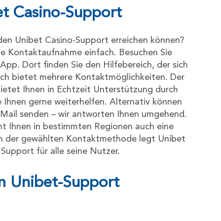
et Casino-Support
 den Unibet Casino-Support erreichen können?
t die Kontaktaufnahme einfach. Besuchen Sie
pp. Dort finden Sie den Hilfebereich, der sich
ich bietet mehrere Kontaktmöglichkeiten. Der
bietet Ihnen in Echtzeit Unterstützung durch
ie Ihnen gerne weiterhelfen. Alternativ können
E-Mail senden – wir antworten Ihnen umgehend.
eht Ihnen in bestimmten Regionen auch eine
n der gewählten Kontaktmethode legt Unibet
Support für alle seine Nutzer.
m Unibet-Support