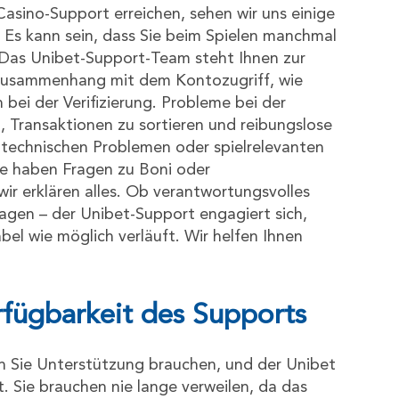
asino-Support erreichen, sehen wir uns einige
. Es kann sein, dass Sie beim Spielen manchmal
r: Das Unibet-Support-Team steht Ihnen zur
 Zusammenhang mit dem Kontozugriff, wie
bei der Verifizierung. Probleme bei der
n, Transaktionen zu sortieren und reibungslose
i technischen Problemen oder spielrelevanten
Sie haben Fragen zu Boni oder
ir erklären alles. Ob verantwortungsvolles
ragen – der Unibet-Support engagiert sich,
bel wie möglich verläuft. Wir helfen Ihnen
rfügbarkeit des Supports
nn Sie Unterstützung brauchen, und der Unibet
t. Sie brauchen nie lange verweilen, da das