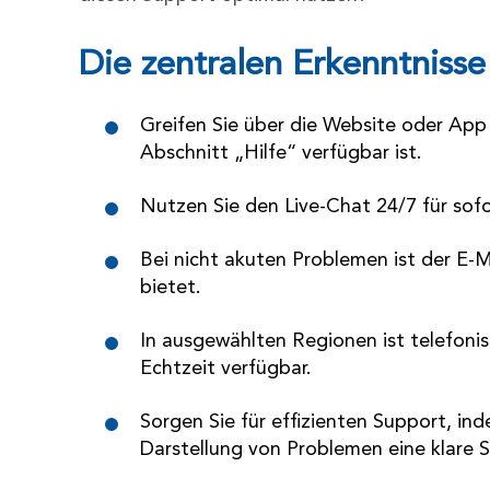
Die zentralen Erkenntnisse
Greifen Sie über die Website oder App
Abschnitt „Hilfe“ verfügbar ist.
Nutzen Sie den Live-Chat 24/7 für sofo
Bei nicht akuten Problemen ist der E-M
bietet.
In ausgewählten Regionen ist telefoni
Echtzeit verfügbar.
Sorgen Sie für effizienten Support, in
Darstellung von Problemen eine klare 