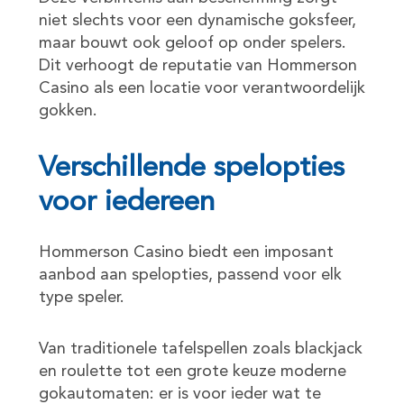
niet slechts voor een dynamische goksfeer,
maar bouwt ook geloof op onder spelers.
Dit verhoogt de reputatie van Hommerson
Casino als een locatie voor verantwoordelijk
gokken.
Verschillende spelopties
voor iedereen
Hommerson Casino biedt een imposant
aanbod aan spelopties, passend voor elk
type speler.
Van traditionele tafelspellen zoals blackjack
en roulette tot een grote keuze moderne
gokautomaten: er is voor ieder wat te