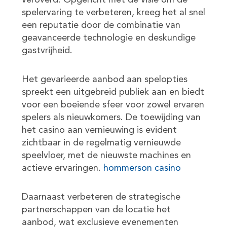
veroverd. Opgericht met de visie om de
spelervaring te verbeteren, kreeg het al snel
een reputatie door de combinatie van
geavanceerde technologie en deskundige
gastvrijheid.
Het gevarieerde aanbod aan spelopties
spreekt een uitgebreid publiek aan en biedt
voor een boeiende sfeer voor zowel ervaren
spelers als nieuwkomers. De toewijding van
het casino aan vernieuwing is evident
zichtbaar in de regelmatig vernieuwde
speelvloer, met de nieuwste machines en
actieve ervaringen.
hommerson casino
Daarnaast verbeteren de strategische
partnerschappen van de locatie het
aanbod, wat exclusieve evenementen