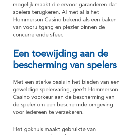
mogelijk maakt die ervoor garanderen dat
spelers terugkeren. Al met al is het
Hommerson Casino bekend als een baken
van vooruitgang en plezier binnen de
concurrerende sfeer.
Een toewijding aan de
bescherming van spelers
Met een sterke basis in het bieden van een
geweldige spelervaring, geeft Hommerson
Casino voorkeur aan de bescherming van
de speler om een beschermde omgeving
voor iedereen te verzekeren.
Het gokhuis maakt gebruikte van