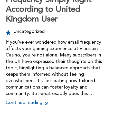
Frequency Simply Right
According to United
Kingdom User
Uncategorized
If you’ve ever wondered how email frequency
affects your gaming experience at Vincispin
Casino, you’re not alone. Many subscribers in
the UK have expressed their thoughts on this
topic, highlighting a balanced approach that
keeps them informed without feeling
overwhelmed. It’s fascinating how tailored
communications can foster loyalty and
community. But what exactly does this …
Continue reading