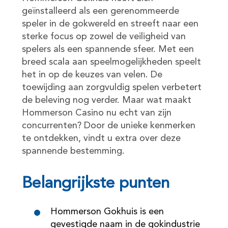
geïnstalleerd als een gerenommeerde
speler in de gokwereld en streeft naar een
sterke focus op zowel de veiligheid van
spelers als een spannende sfeer. Met een
breed scala aan speelmogelijkheden speelt
het in op de keuzes van velen. De
toewijding aan zorgvuldig spelen verbetert
de beleving nog verder. Maar wat maakt
Hommerson Casino nu echt van zijn
concurrenten? Door de unieke kenmerken
te ontdekken, vindt u extra over deze
spannende bestemming.
Belangrijkste punten
Hommerson Gokhuis is een
gevestigde naam in de gokindustrie