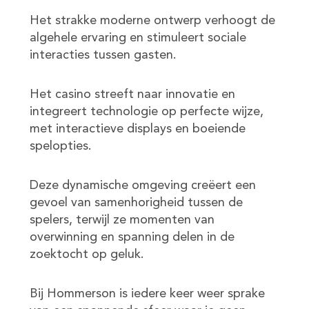
Het strakke moderne ontwerp verhoogt de
algehele ervaring en stimuleert sociale
interacties tussen gasten.
Het casino streeft naar innovatie en
integreert technologie op perfecte wijze,
met interactieve displays en boeiende
spelopties.
Deze dynamische omgeving creëert een
gevoel van samenhorigheid tussen de
spelers, terwijl ze momenten van
overwinning en spanning delen in de
zoektocht op geluk.
Bij Hommerson is iedere keer weer sprake