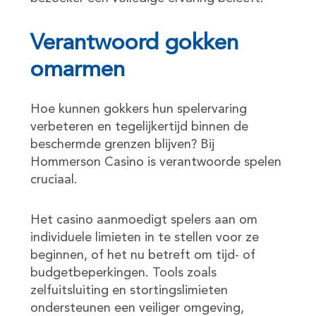
Verantwoord gokken
omarmen
Hoe kunnen gokkers hun spelervaring
verbeteren en tegelijkertijd binnen de
beschermde grenzen blijven? Bij
Hommerson Casino is verantwoorde spelen
cruciaal.
Het casino aanmoedigt spelers aan om
individuele limieten in te stellen voor ze
beginnen, of het nu betreft om tijd- of
budgetbeperkingen. Tools zoals
zelfuitsluiting en stortingslimieten
ondersteunen een veiliger omgeving,