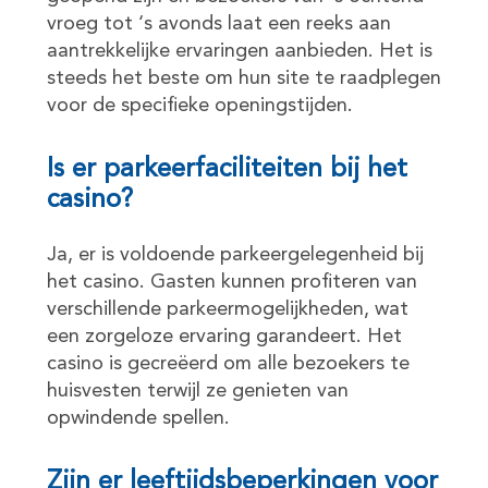
vroeg tot ‘s avonds laat een reeks aan
aantrekkelijke ervaringen aanbieden. Het is
steeds het beste om hun site te raadplegen
voor de specifieke openingstijden.
Is er parkeerfaciliteiten bij het
casino?
Ja, er is voldoende parkeergelegenheid bij
het casino. Gasten kunnen profiteren van
verschillende parkeermogelijkheden, wat
een zorgeloze ervaring garandeert. Het
casino is gecreëerd om alle bezoekers te
huisvesten terwijl ze genieten van
opwindende spellen.
Zijn er leeftijdsbeperkingen voor