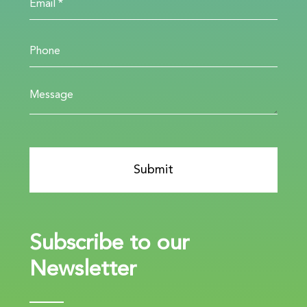
Subscribe to our
Newsletter