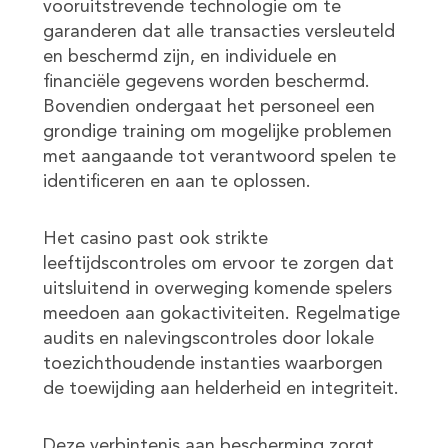
vooruitstrevende technologie om te
garanderen dat alle transacties versleuteld
en beschermd zijn, en individuele en
financiële gegevens worden beschermd.
Bovendien ondergaat het personeel een
grondige training om mogelijke problemen
met aangaande tot verantwoord spelen te
identificeren en aan te oplossen.
Het casino past ook strikte
leeftijdscontroles om ervoor te zorgen dat
uitsluitend in overweging komende spelers
meedoen aan gokactiviteiten. Regelmatige
audits en nalevingscontroles door lokale
toezichthoudende instanties waarborgen
de toewijding aan helderheid en integriteit.
Deze verbintenis aan bescherming zorgt