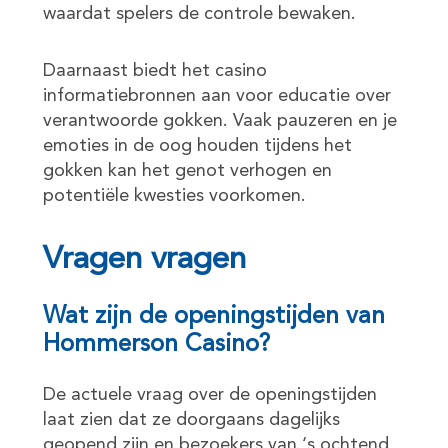
waardat spelers de controle bewaken.
Daarnaast biedt het casino
informatiebronnen aan voor educatie over
verantwoorde gokken. Vaak pauzeren en je
emoties in de oog houden tijdens het
gokken kan het genot verhogen en
potentiële kwesties voorkomen.
Vragen vragen
Wat zijn de openingstijden van
Hommerson Casino?
De actuele vraag over de openingstijden
laat zien dat ze doorgaans dagelijks
geopend zijn en bezoekers van ‘s ochtend