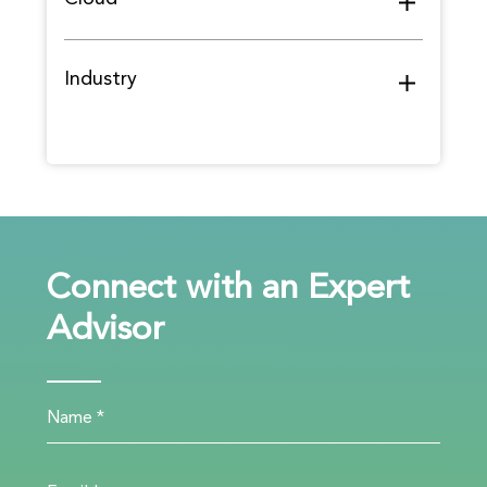
Industry
Connect with an Expert
Advisor