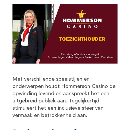
Met verschillende speelstijlen en
onderwerpen houdt Hommerson Casino de
opwinding levend en aanspreekt het een
uitgebreid publiek aan. Tegelijkertijd
stimuleert het een inclusieve sfeer van
vermaak en betrokkenheid aan.