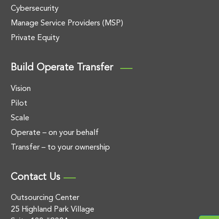
Cybersecurity
Manage Service Providers (MSP)
Private Equity
Build Operate Transfer
Vision
Pilot
Scale
Operate – on your behalf
Transfer – to your ownership
Contact Us
Outsourcing Center
25 Highland Park Village