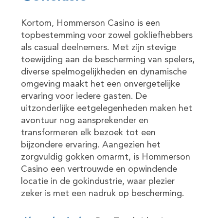
Kortom, Hommerson Casino is een
topbestemming voor zowel gokliefhebbers
als casual deelnemers. Met zijn stevige
toewijding aan de bescherming van spelers,
diverse spelmogelijkheden en dynamische
omgeving maakt het een onvergetelijke
ervaring voor iedere gasten. De
uitzonderlijke eetgelegenheden maken het
avontuur nog aansprekender en
transformeren elk bezoek tot een
bijzondere ervaring. Aangezien het
zorgvuldig gokken omarmt, is Hommerson
Casino een vertrouwde en opwindende
locatie in de gokindustrie, waar plezier
zeker is met een nadruk op bescherming.