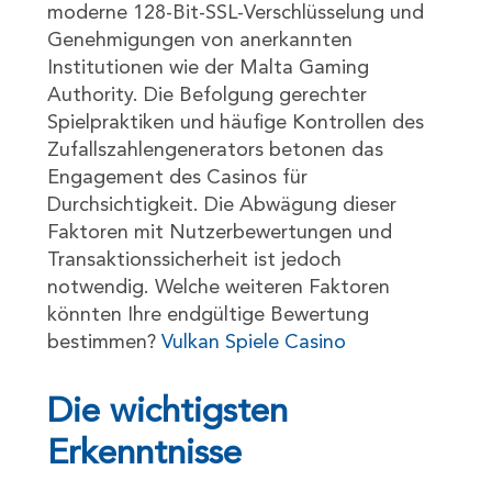
moderne 128-Bit-SSL-Verschlüsselung und
Genehmigungen von anerkannten
Institutionen wie der Malta Gaming
Authority. Die Befolgung gerechter
Spielpraktiken und häufige Kontrollen des
Zufallszahlengenerators betonen das
Engagement des Casinos für
Durchsichtigkeit. Die Abwägung dieser
Faktoren mit Nutzerbewertungen und
Transaktionssicherheit ist jedoch
notwendig. Welche weiteren Faktoren
könnten Ihre endgültige Bewertung
bestimmen?
Vulkan Spiele Casino
Die wichtigsten
Erkenntnisse