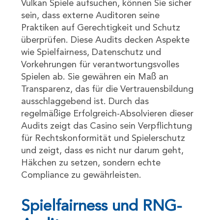
Vulkan Spiele aufsuchen, können Sie sicher
sein, dass externe Auditoren seine
Praktiken auf Gerechtigkeit und Schutz
überprüfen. Diese Audits decken Aspekte
wie Spielfairness, Datenschutz und
Vorkehrungen für verantwortungsvolles
Spielen ab. Sie gewähren ein Maß an
Transparenz, das für die Vertrauensbildung
ausschlaggebend ist. Durch das
regelmäßige Erfolgreich-Absolvieren dieser
Audits zeigt das Casino sein Verpflichtung
für Rechtskonformität und Spielerschutz
und zeigt, dass es nicht nur darum geht,
Häkchen zu setzen, sondern echte
Compliance zu gewährleisten.
Spielfairness und RNG-