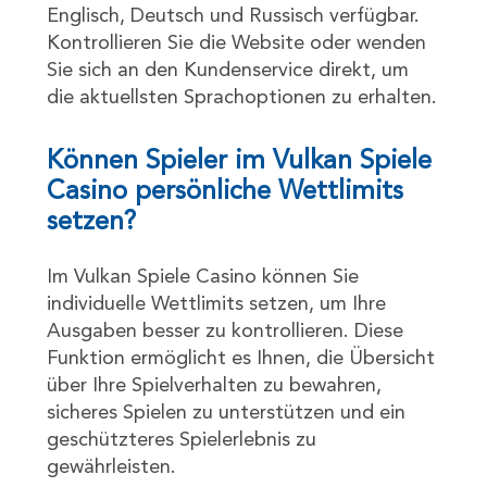
Englisch, Deutsch und Russisch verfügbar.
Kontrollieren Sie die Website oder wenden
Sie sich an den Kundenservice direkt, um
die aktuellsten Sprachoptionen zu erhalten.
Können Spieler im Vulkan Spiele
Casino persönliche Wettlimits
setzen?
Im Vulkan Spiele Casino können Sie
individuelle Wettlimits setzen, um Ihre
Ausgaben besser zu kontrollieren. Diese
Funktion ermöglicht es Ihnen, die Übersicht
über Ihre Spielverhalten zu bewahren,
sicheres Spielen zu unterstützen und ein
geschützteres Spielerlebnis zu
gewährleisten.