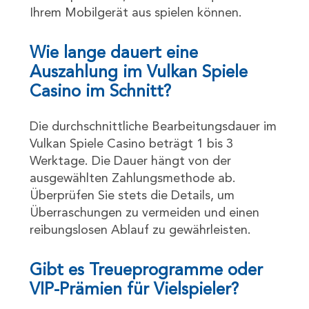
Ihrem Mobilgerät aus spielen können.
Wie lange dauert eine
Auszahlung im Vulkan Spiele
Casino im Schnitt?
Die durchschnittliche Bearbeitungsdauer im
Vulkan Spiele Casino beträgt 1 bis 3
Werktage. Die Dauer hängt von der
ausgewählten Zahlungsmethode ab.
Überprüfen Sie stets die Details, um
Überraschungen zu vermeiden und einen
reibungslosen Ablauf zu gewährleisten.
Gibt es Treueprogramme oder
VIP-Prämien für Vielspieler?