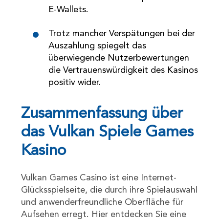
E-Wallets.
Trotz mancher Verspätungen bei der
Auszahlung spiegelt das
überwiegende Nutzerbewertungen
die Vertrauenswürdigkeit des Kasinos
positiv wider.
Zusammenfassung über
das Vulkan Spiele Games
Kasino
Vulkan Games Casino ist eine Internet-
Glücksspielseite, die durch ihre Spielauswahl
und anwenderfreundliche Oberfläche für
Aufsehen erregt. Hier entdecken Sie eine