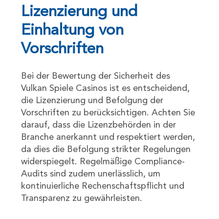
Lizenzierung und
Einhaltung von
Vorschriften
Bei der Bewertung der Sicherheit des
Vulkan Spiele Casinos ist es entscheidend,
die Lizenzierung und Befolgung der
Vorschriften zu berücksichtigen. Achten Sie
darauf, dass die Lizenzbehörden in der
Branche anerkannt und respektiert werden,
da dies die Befolgung strikter Regelungen
widerspiegelt. Regelmäßige Compliance-
Audits sind zudem unerlässlich, um
kontinuierliche Rechenschaftspflicht und
Transparenz zu gewährleisten.