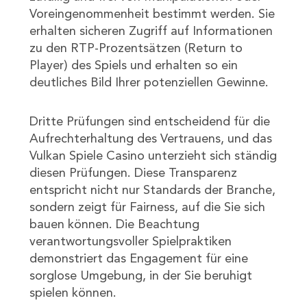
Voreingenommenheit bestimmt werden. Sie
erhalten sicheren Zugriff auf Informationen
zu den RTP-Prozentsätzen (Return to
Player) des Spiels und erhalten so ein
deutliches Bild Ihrer potenziellen Gewinne.
Dritte Prüfungen sind entscheidend für die
Aufrechterhaltung des Vertrauens, und das
Vulkan Spiele Casino unterzieht sich ständig
diesen Prüfungen. Diese Transparenz
entspricht nicht nur Standards der Branche,
sondern zeigt für Fairness, auf die Sie sich
bauen können. Die Beachtung
verantwortungsvoller Spielpraktiken
demonstriert das Engagement für eine
sorglose Umgebung, in der Sie beruhigt
spielen können.