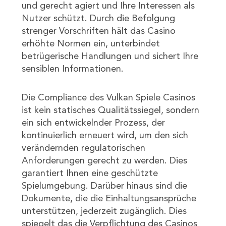
und gerecht agiert und Ihre Interessen als
Nutzer schützt. Durch die Befolgung
strenger Vorschriften hält das Casino
erhöhte Normen ein, unterbindet
betrügerische Handlungen und sichert Ihre
sensiblen Informationen.
Die Compliance des Vulkan Spiele Casinos
ist kein statisches Qualitätssiegel, sondern
ein sich entwickelnder Prozess, der
kontinuierlich erneuert wird, um den sich
verändernden regulatorischen
Anforderungen gerecht zu werden. Dies
garantiert Ihnen eine geschützte
Spielumgebung. Darüber hinaus sind die
Dokumente, die die Einhaltungsansprüche
unterstützen, jederzeit zugänglich. Dies
spiegelt das die Verpflichtung des Casinos