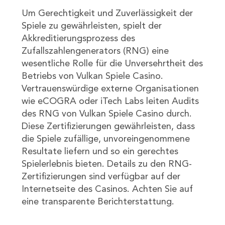
Um Gerechtigkeit und Zuverlässigkeit der
Spiele zu gewährleisten, spielt der
Akkreditierungsprozess des
Zufallszahlengenerators (RNG) eine
wesentliche Rolle für die Unversehrtheit des
Betriebs von Vulkan Spiele Casino.
Vertrauenswürdige externe Organisationen
wie eCOGRA oder iTech Labs leiten Audits
des RNG von Vulkan Spiele Casino durch.
Diese Zertifizierungen gewährleisten, dass
die Spiele zufällige, unvoreingenommene
Resultate liefern und so ein gerechtes
Spielerlebnis bieten. Details zu den RNG-
Zertifizierungen sind verfügbar auf der
Internetseite des Casinos. Achten Sie auf
eine transparente Berichterstattung.