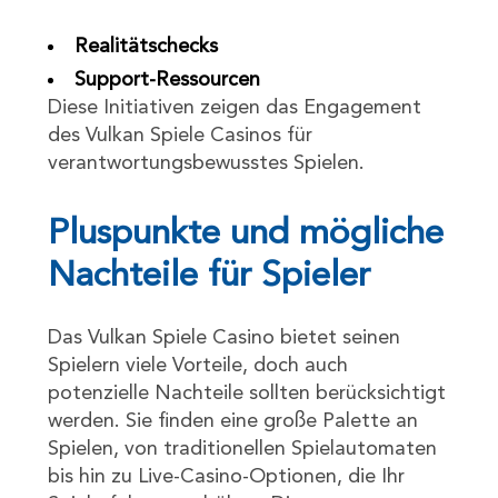
Realitätschecks
Support-Ressourcen
Diese Initiativen zeigen das Engagement
des Vulkan Spiele Casinos für
verantwortungsbewusstes Spielen.
Pluspunkte und mögliche
Nachteile für Spieler
Das Vulkan Spiele Casino bietet seinen
Spielern viele Vorteile, doch auch
potenzielle Nachteile sollten berücksichtigt
werden. Sie finden eine große Palette an
Spielen, von traditionellen Spielautomaten
bis hin zu Live-Casino-Optionen, die Ihr