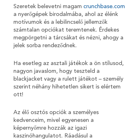
Szeretek belevetni magam
crunchbase.com
a nyerőgépek birodalmába, ahol az élénk
motívumok és a lebilincselő jellemzők
számtalan opciókat teremtenek. Érdekes
megpörgetni a tárcsákat és nézni, ahogy a
jelek sorba rendeződnek.
Ha esetleg az asztali játékok a ön stílusod,
nagyon javaslom, hogy teszteld a
blackjacket vagy a rulett játékot – személy
szerint néhány hihetetlen sikert is elértem
ott!
Az élő osztós opciók a személyes
kedvenceim, mivel egyenesen a
képernyőmre hozzák az igazi
kaszinóhangulatot. Ráadásul a