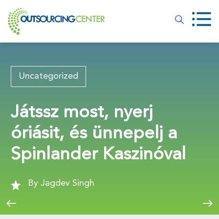
Uncategorized
Játssz most, nyerj
óriásit, és ünnepelj a
Spinlander Kaszinóval
By Jagdev Singh