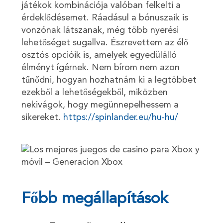
játékok kombinációja valóban felkelti a
érdeklődésemet. Ráadásul a bónuszaik is
vonzónak látszanak, még több nyerési
lehetőséget sugallva. Észrevettem az élő
osztós opcióik is, amelyek egyedülálló
élményt ígérnek. Nem bírom nem azon
tűnődni, hogyan hozhatnám ki a legtöbbet
ezekből a lehetőségekből, miközben
nekivágok, hogy megünnepelhessem a
sikereket.
https://spinlander.eu/hu-hu/
Főbb megállapítások