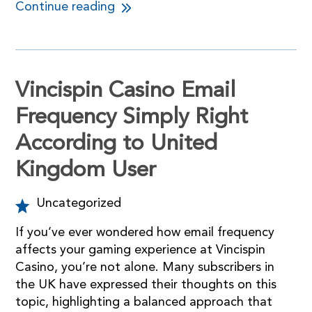
Continue reading
Vincispin Casino Email
Frequency Simply Right
According to United
Kingdom User
Uncategorized
If you’ve ever wondered how email frequency
affects your gaming experience at Vincispin
Casino, you’re not alone. Many subscribers in
the UK have expressed their thoughts on this
topic, highlighting a balanced approach that