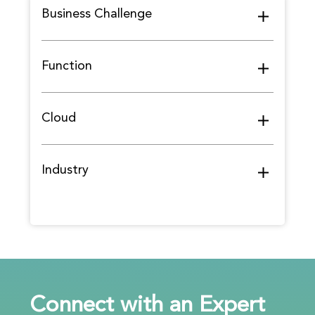
Business Challenge
Function
Cloud
Industry
Connect with an Expert