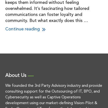
keeps them informed without feeling
overwhelmed. It’s fascinating how tailored
communications can foster loyalty and
community. But what exactly does this …
Continue reading
About Us
We founded the 3rd Party Advisory industry and provide
consulting support for the Outsourcing of IT, BPO, and
Cybersecurity as well as Captive Operations
development using our market-defining Vision-Pilot &