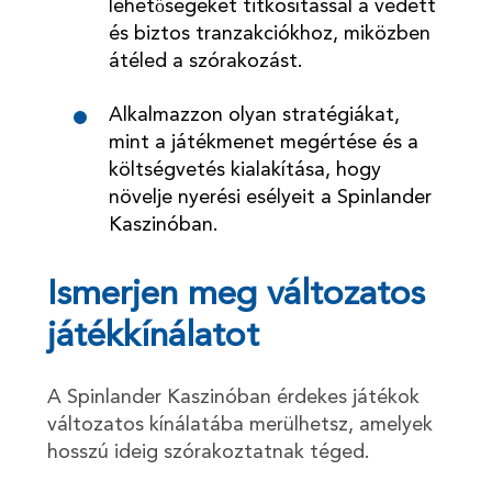
lehetőségeket titkosítással a védett
és biztos tranzakciókhoz, miközben
átéled a szórakozást.
Alkalmazzon olyan stratégiákat,
mint a játékmenet megértése és a
költségvetés kialakítása, hogy
növelje nyerési esélyeit a Spinlander
Kaszinóban.
Ismerjen meg változatos
játékkínálatot
A Spinlander Kaszinóban érdekes játékok
változatos kínálatába merülhetsz, amelyek
hosszú ideig szórakoztatnak téged.