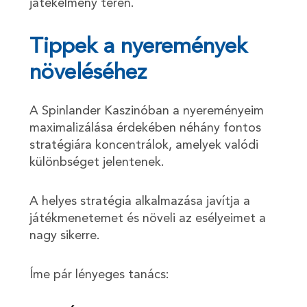
játékélmény terén.
Tippek a nyeremények
növeléséhez
A Spinlander Kaszinóban a nyereményeim
maximalizálása érdekében néhány fontos
stratégiára koncentrálok, amelyek valódi
különbséget jelentenek.
A helyes stratégia alkalmazása javítja a
játékmenetemet és növeli az esélyeimet a
nagy sikerre.
Íme pár lényeges tanács: