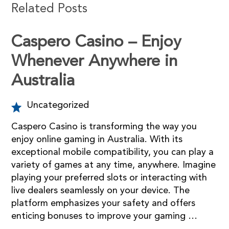
Related Posts
Caspero Casino – Enjoy
Whenever Anywhere in
Australia
Uncategorized
Caspero Casino is transforming the way you
enjoy online gaming in Australia. With its
exceptional mobile compatibility, you can play a
variety of games at any time, anywhere. Imagine
playing your preferred slots or interacting with
live dealers seamlessly on your device. The
platform emphasizes your safety and offers
enticing bonuses to improve your gaming …