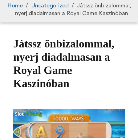
Home
/
Uncategorized
/
Játssz önbizalommal,
nyerj diadalmasan a Royal Game Kaszinóban
Játssz önbizalommal,
nyerj diadalmasan a
Royal Game
Kaszinóban