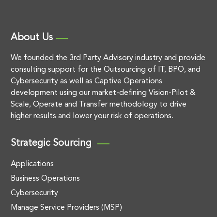
About Us
We founded the 3rd Party Advisory industry and provide
consulting support for the Outsourcing of IT, BPO, and
Cybersecurity as well as Captive Operations
development using our market-defining Vision-Pilot &
Scale, Operate and Transfer methodology to drive
higher results and lower your risk of operations.
Strategic Sourcing
Applications
Business Operations
Cybersecurity
Manage Service Providers (MSP)