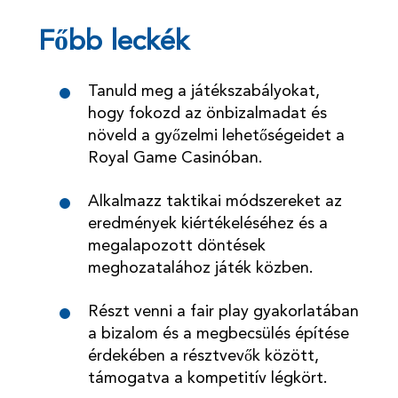
Főbb leckék
Tanuld meg a játékszabályokat,
hogy fokozd az önbizalmadat és
növeld a győzelmi lehetőségeidet a
Royal Game Casinóban.
Alkalmazz taktikai módszereket az
eredmények kiértékeléséhez és a
megalapozott döntések
meghozatalához játék közben.
Részt venni a fair play gyakorlatában
a bizalom és a megbecsülés építése
érdekében a résztvevők között,
támogatva a kompetitív légkört.