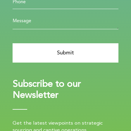
Subscribe to our
Newsletter
Get the latest viewpoints on strategic
sourcing and captive operations.