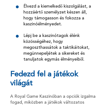
Élvezd a kiemelkedő kiszolgálást, a
hozzáértő személyzet készen áll,
hogy támogasson és fokozza a
kaszinóélményedet.
Lépj be a kaszinótagok élénk
közösségéhez, hogy
megoszthassátok a taktikáitokat,
megünnepeljétek a sikereket és
tanuljatok egymás élményeiből.
Fedezd fel a játékok
világát
A Royal Game Kaszinóban a opciók izgalma
fogad, miközben a játékok változatos