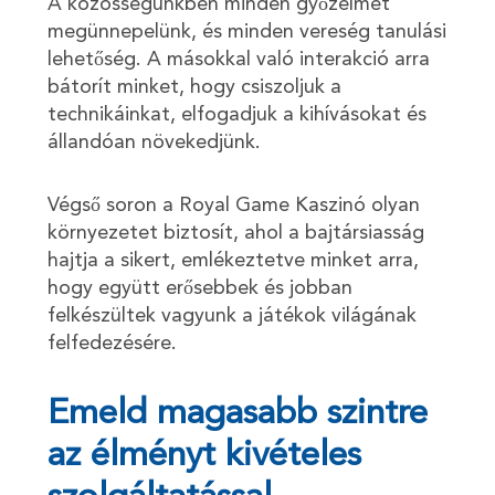
A közösségünkben minden győzelmet
megünnepelünk, és minden vereség tanulási
lehetőség. A másokkal való interakció arra
bátorít minket, hogy csiszoljuk a
technikáinkat, elfogadjuk a kihívásokat és
állandóan növekedjünk.
Végső soron a Royal Game Kaszinó olyan
környezetet biztosít, ahol a bajtársiasság
hajtja a sikert, emlékeztetve minket arra,
hogy együtt erősebbek és jobban
felkészültek vagyunk a játékok világának
felfedezésére.
Emeld magasabb szintre
az élményt kivételes