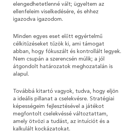
elengedhetetlenné vált; ügyeltem az
ellenfeleim viselkedésére, és ehhez
igazodva igazodom.
Minden egyes eset előtt egyértelmű
célkitűzéseket tűzök ki, ami támogat
abban, hogy fókuszált és kontrollált legyek.
Nem csupán a szerencsén múlik; a jól
átgondolt határozatok meghozatalán is
alapul.
Továbbá kitartó vagyok, tudva, hogy eljön
a ideális pillanat a cselekvésre. Stratégiai
képességeim fejlesztésével a játékot
megfontolt cselekvéssé változtattam,
amely ötvözi a tudást, az intuíciót és a
kalkulált kockázatokat.