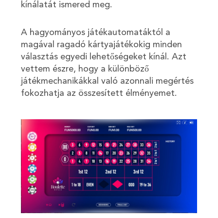
kínálatát ismered meg.
A hagyományos játékautomatáktól a
magával ragadó kártyajátékokig minden
választás egyedi lehetőségeket kínál. Azt
vettem észre, hogy a különböző
játékmechanikákkal való azonnali megértés
fokozhatja az összesített élményemet.