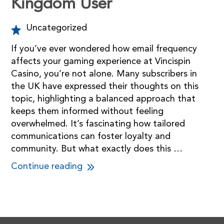
Kingdom User
Uncategorized
If you’ve ever wondered how email frequency
affects your gaming experience at Vincispin
Casino, you’re not alone. Many subscribers in
the UK have expressed their thoughts on this
topic, highlighting a balanced approach that
keeps them informed without feeling
overwhelmed. It’s fascinating how tailored
communications can foster loyalty and
community. But what exactly does this …
Continue reading