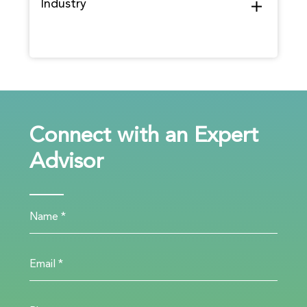
Industry
Connect with an Expert
Advisor