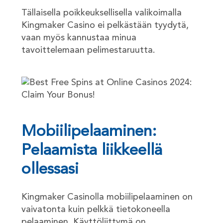
Tällaisella poikkeuksellisella valikoimalla
Kingmaker Casino ei pelkästään tyydytä,
vaan myös kannustaa minua
tavoittelemaan pelimestaruutta.
Mobiilipelaaminen:
Pelaamista liikkeellä
ollessasi
Kingmaker Casinolla mobiilipelaaminen on
vaivatonta kuin pelkkä tietokoneella
pelaaminen. Käyttöliittymä on