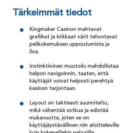
Tärkeimmät tiedot
Kingmaker Casinon mahtavat
grafiikat ja kirkkaat värit tehostavat
pelikokemuksen uppoutumista ja
iloa.
Instinktiivinen muotoilu mahdollistaa
helpon navigoinnin, taaten, että
käyttäjät voivat helposti perehtyä
kasinon tarjontaan.
Layout on taktisesti suunniteltu,
mikä vähentää sotkua ja edistää
mukavuutta, joten se on
käyttäjäystävällinen niin aloitteleville
kuin kokeneillekin pelaajille.