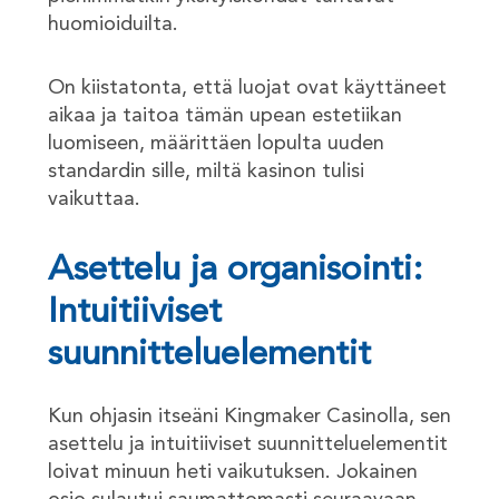
huomioiduilta.
On kiistatonta, että luojat ovat käyttäneet
aikaa ja taitoa tämän upean estetiikan
luomiseen, määrittäen lopulta uuden
standardin sille, miltä kasinon tulisi
vaikuttaa.
Asettelu ja organisointi:
Intuitiiviset
suunnitteluelementit
Kun ohjasin itseäni Kingmaker Casinolla, sen
asettelu ja intuitiiviset suunnitteluelementit
loivat minuun heti vaikutuksen. Jokainen