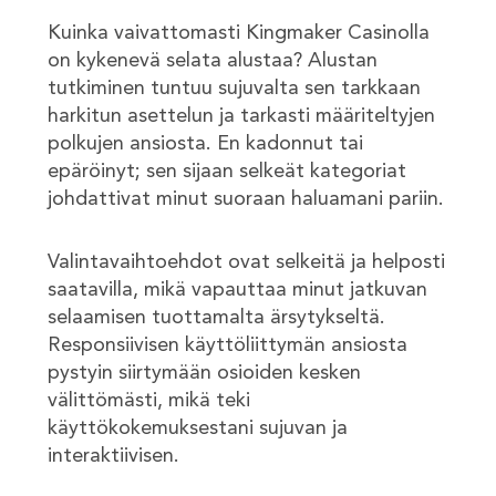
Kuinka vaivattomasti Kingmaker Casinolla
on kykenevä selata alustaa? Alustan
tutkiminen tuntuu sujuvalta sen tarkkaan
harkitun asettelun ja tarkasti määriteltyjen
polkujen ansiosta. En kadonnut tai
epäröinyt; sen sijaan selkeät kategoriat
johdattivat minut suoraan haluamani pariin.
Valintavaihtoehdot ovat selkeitä ja helposti
saatavilla, mikä vapauttaa minut jatkuvan
selaamisen tuottamalta ärsytykseltä.
Responsiivisen käyttöliittymän ansiosta
pystyin siirtymään osioiden kesken
välittömästi, mikä teki
käyttökokemuksestani sujuvan ja
interaktiivisen.