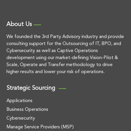
About Us
We founded the 3rd Party Advisory industry and provide
consulting support for the Outsourcing of IT, BPO, and
Cybersecurity as well as Captive Operations
development using our market-defining Vision-Pilot &
Scale, Operate and Transfer methodology to drive
higher results and lower your risk of operations.
Strategic Sourcing
Applications
Business Operations
Cybersecurity
Manage Service Providers (MSP)