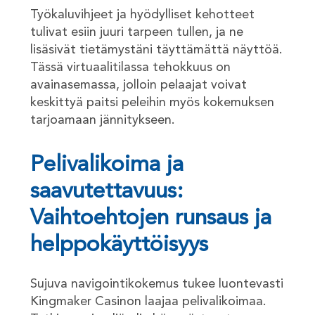
Työkaluvihjeet ja hyödylliset kehotteet
tulivat esiin juuri tarpeen tullen, ja ne
lisäsivät tietämystäni täyttämättä näyttöä.
Tässä virtuaalitilassa tehokkuus on
avainasemassa, jolloin pelaajat voivat
keskittyä paitsi peleihin myös kokemuksen
tarjoamaan jännitykseen.
Pelivalikoima ja
saavutettavuus:
Vaihtoehtojen runsaus ja
helppokäyttöisyys
Sujuva navigointikokemus tukee luontevasti
Kingmaker Casinon laajaa pelivalikoimaa.