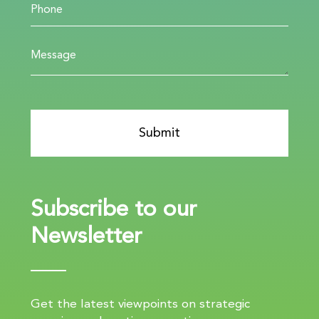
Subscribe to our
Newsletter
Get the latest viewpoints on strategic