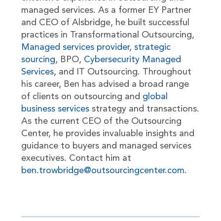
managed services. As a former EY Partner
and CEO of Alsbridge, he built successful
practices in Transformational Outsourcing,
Managed services provider
,
strategic
sourcing
, BPO,
Cybersecurity Managed
Services
, and IT Outsourcing. Throughout
his career, Ben has advised a broad range
of clients on outsourcing and
global
business services
strategy and transactions.
As the current CEO of the Outsourcing
Center, he provides invaluable insights and
guidance to buyers and managed services
executives. Contact him at
ben.trowbridge@outsourcingcenter.com
.