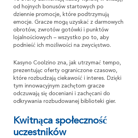
od hojnych bonusów startowych po
dziennie promocje, które podtrzymują
emocje. Gracze mogą uzyskać z darmowych
obrotów, zwrotów gotówki i punktów
lojalnościowych – wszystko po to, aby
podnieść ich możliwości na zwycięstwo.
Kasyno Coolzino zna, jak utrzymać tempo,
prezentując oferty ograniczone czasowo,
które rozbudzają ciekawość i interes. Dzięki
tym innowacyjnym zachętom gracze
odczuwają się doceniani i zachęcani do
odkrywania rozbudowanej biblioteki gier.
Kwitnąca społeczność
uczestników