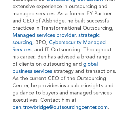
extensive experience in outsourcing and
managed services. As a former EY Partner
and CEO of Alsbridge, he built successful
practices in Transformational Outsourcing,
Managed services provider
,
strategic
sourcing
, BPO,
Cybersecurity Managed
Services
, and IT Outsourcing. Throughout
his career, Ben has advised a broad range
of clients on outsourcing and
global
business services
strategy and transactions.
As the current CEO of the Outsourcing
Center, he provides invaluable insights and
guidance to buyers and managed services
executives. Contact him at
ben.trowbridge@outsourcingcenter.com
.