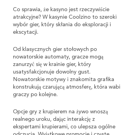
Co sprawia, że kasyno jest rzeczywiście
atrakcyjne? W kasynie Coolzino to szeroki
wybór gier, który skłania do eksploracji i
ekscytacji.
Od klasycznych gier stołowych po
nowatorskie automaty, gracze mogą
zanurzyć się w krainie gier, który
usatysfakcjonuje dowolny gust.
Nowatorskie motywy i znakomita grafika
konstrukują czarującą atmosferę, która wabi
graczy po kolejne.
Opcje gry z krupierem na żywo wnoszą
realnego uroku, dając interakcję z
ekspertami krupierami, co ulepsza ogólne
odczucia. Wyjątkowe promocje i częste