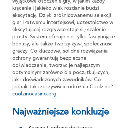
wyjątkowe otoczenie gry, w jakim każdy
kręcenie i jakiekolwiek rozdanie budzi
ekscytację. Dzięki zróżnicowanemu selekcji
gier i łatwemu interfejsowi, uczestnictwo w
ekscytującej rozgrywce staje się szalenie
prosty. System oferuje nie tylko fascynujące
bonusy, ale także tworzy żywą społeczność
graczy. Co kluczowe, solidne rozwiązania
ochrony gwarantują bezpieczne
doświadczenie, tworząc je najlepszym
optymalnym zarówno dla początkujących,
jak i doświadczonych zawodników. Co
jednak tak rzeczywiście odróżnia Coolzino?
coolzinocasino.org
Najważniejsze konkluzje