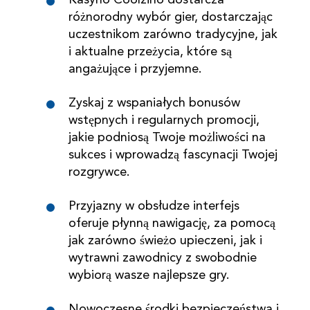
Kasyno Coolzino dostarcza
różnorodny wybór gier, dostarczając
uczestnikom zarówno tradycyjne, jak
i aktualne przeżycia, które są
angażujące i przyjemne.
Zyskaj z wspaniałych bonusów
wstępnych i regularnych promocji,
jakie podniosą Twoje możliwości na
sukces i wprowadzą fascynacji Twojej
rozgrywce.
Przyjazny w obsłudze interfejs
oferuje płynną nawigację, za pomocą
jak zarówno świeżo upieczeni, jak i
wytrawni zawodnicy z swobodnie
wybiorą wasze najlepsze gry.
Nowoczesne środki bezpieczeństwa i