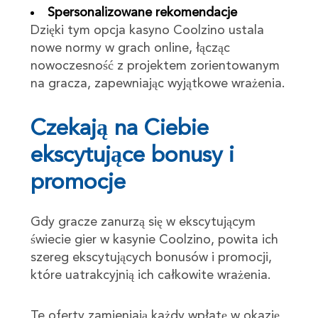
Spersonalizowane rekomendacje
Dzięki tym opcja kasyno Coolzino ustala
nowe normy w grach online, łącząc
nowoczesność z projektem zorientowanym
na gracza, zapewniając wyjątkowe wrażenia.
Czekają na Ciebie
ekscytujące bonusy i
promocje
Gdy gracze zanurzą się w ekscytującym
świecie gier w kasynie Coolzino, powita ich
szereg ekscytujących bonusów i promocji,
które uatrakcyjnią ich całkowite wrażenia.
Te oferty zamieniają każdy wpłatę w okazję,