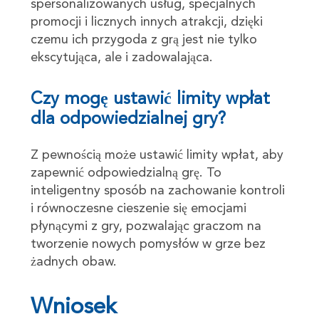
spersonalizowanych usług, specjalnych
promocji i licznych innych atrakcji, dzięki
czemu ich przygoda z grą jest nie tylko
ekscytująca, ale i zadowalająca.
Czy mogę ustawić limity wpłat
dla odpowiedzialnej gry?
Z pewnością może ustawić limity wpłat, aby
zapewnić odpowiedzialną grę. To
inteligentny sposób na zachowanie kontroli
i równoczesne cieszenie się emocjami
płynącymi z gry, pozwalając graczom na
tworzenie nowych pomysłów w grze bez
żadnych obaw.
Wniosek