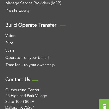
Manage Service Providers (MSP)
Private Equity
Build Operate Transfer
Vision
Pilot
Scale
Operate – on your behalf
Transfer – to your ownership
Contact Us
Outsourcing Center
25 Highland Park Village
Suite 100 #802A,
Dallas, TX 75201